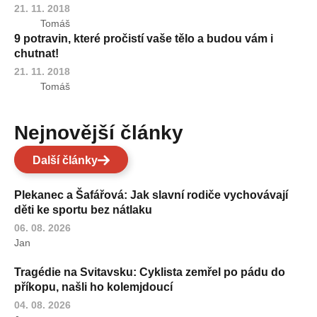
21. 11. 2018
Tomáš
9 potravin, které pročistí vaše tělo a budou vám i
chutnat!
21. 11. 2018
Tomáš
Nejnovější články
Další články
Plekanec a Šafářová: Jak slavní rodiče vychovávají
děti ke sportu bez nátlaku
06. 08. 2026
Jan
Tragédie na Svitavsku: Cyklista zemřel po pádu do
příkopu, našli ho kolemjdoucí
04. 08. 2026