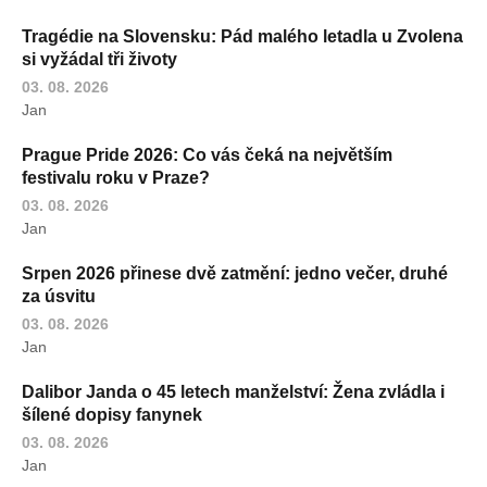
Tragédie na Slovensku: Pád malého letadla u Zvolena
si vyžádal tři životy
03. 08. 2026
Jan
Prague Pride 2026: Co vás čeká na největším
festivalu roku v Praze?
03. 08. 2026
Jan
Srpen 2026 přinese dvě zatmění: jedno večer, druhé
za úsvitu
03. 08. 2026
Jan
Dalibor Janda o 45 letech manželství: Žena zvládla i
šílené dopisy fanynek
03. 08. 2026
Jan