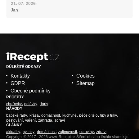
21. 07. 2026
Jan
DŮLEŽITÉ ODKAZY
Kontakty
Cookies
GDPR
Sitemap
Obecné podmínky
RECEPTY
chuťovky
polévky
dorty
NÁVODY
babské rady
krása
domácnost
kuchyně
péče o tělo
tipy a triky
pěstování
vaření
zahrada
zdraví
ČLÁNKY
aktuality
bylinky
domácnost
zajímavosti
suroviny
zdraví
Copyright © 2017 - 2026 www.iRecept.cz Šíření obsahu těchto stránek je