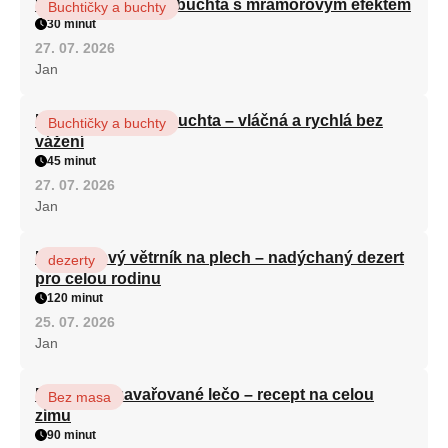
Vláčná olejová litá buchta s mramorovým efektem
Buchtičky a buchty
30 minut
27. 07. 2026
Jan
Hrnková maková buchta – vláčná a rychlá bez
Buchtičky a buchty
vážení
45 minut
27. 07. 2026
Jan
Karamelový větrník na plech – nadýchaný dezert
dezerty
pro celou rodinu
120 minut
25. 07. 2026
Jan
Babiččino zavařované lečo – recept na celou
Bez masa
zimu
90 minut