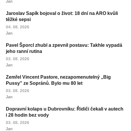
Jan
Jaroslav Sapík bojoval o život: 18 dní na ARO kvůli
těžké sepsi
04. 08. 2026
Jan
Pavel Šporcl zhubl a zpevnil postavu: Takhle vypadá
jeho ranní rutina
03. 08. 2026
Jan
Zemřel Vincent Pastore, nezapomenutelný „Big
Pussy" ze Sopránů. Bylo mu 80 let
03. 08. 2026
Jan
Dopravní kolaps u Dubrovníku: Řidiči čekali v autech
i 28 hodin bez vody
03. 08. 2026
Jan