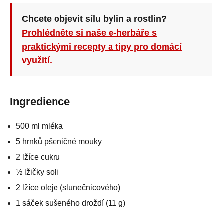
Chcete objevit sílu bylin a rostlin?
Prohlédněte si naše e-herbáře s
praktickými recepty a tipy pro domácí
využití.
Ingredience
500 ml mléka
5 hrnků pšeničné mouky
2 lžíce cukru
½ lžičky soli
2 lžíce oleje (slunečnicového)
1 sáček sušeného droždí (11 g)