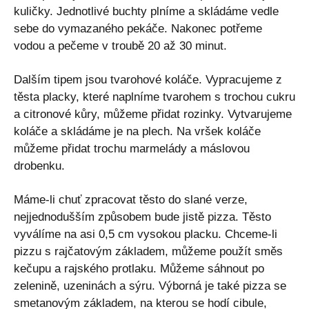
kuličky. Jednotlivé buchty plníme a skládáme vedle
sebe do vymazaného pekáče. Nakonec potřeme
vodou a pečeme v troubě 20 až 30 minut.
Dalším tipem jsou tvarohové koláče. Vypracujeme z
těsta placky, které naplníme tvarohem s trochou cukru
a citronové kůry, můžeme přidat rozinky. Vytvarujeme
koláče a skládáme je na plech. Na vršek koláče
můžeme přidat trochu marmelády a máslovou
drobenku.
Máme-li chuť zpracovat těsto do slané verze,
nejjednodušším způsobem bude jistě pizza. Těsto
vyválíme na asi 0,5 cm vysokou placku. Chceme-li
pizzu s rajčatovým základem, můžeme použít směs
kečupu a rajského protlaku. Můžeme sáhnout po
zelenině, uzeninách a sýru. Výborná je také pizza se
smetanovým základem, na kterou se hodí cibule,