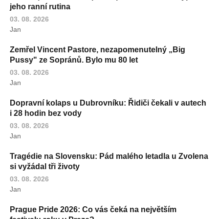
jeho ranní rutina
03. 08. 2026
Jan
Zemřel Vincent Pastore, nezapomenutelný „Big
Pussy" ze Sopránů. Bylo mu 80 let
03. 08. 2026
Jan
Dopravní kolaps u Dubrovníku: Řidiči čekali v autech
i 28 hodin bez vody
03. 08. 2026
Jan
Tragédie na Slovensku: Pád malého letadla u Zvolena
si vyžádal tři životy
03. 08. 2026
Jan
Prague Pride 2026: Co vás čeká na největším