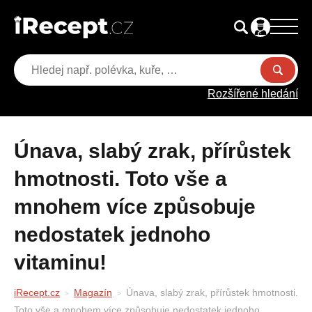
Rozšířené hledání
Únava, slabý zrak, přírůstek
hmotnosti. Toto vše a
mnohem více způsobuje
nedostatek jednoho
vitaminu!
iRecept.cz
Magazín
Únava, slabý zrak, přírůstek hmotnosti.
Toto vše a mnohem více způsobuje nedostatek jednoho