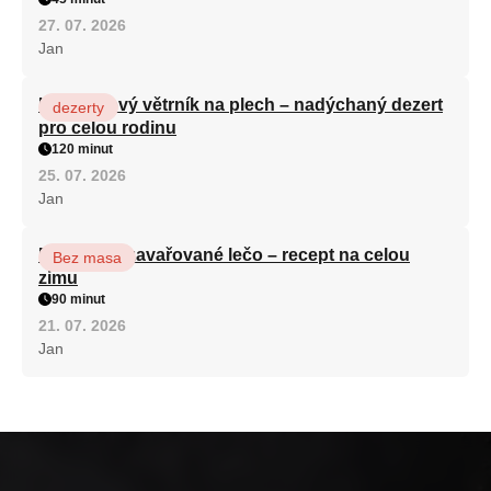
27. 07. 2026
Jan
Karamelový větrník na plech – nadýchaný dezert
dezerty
pro celou rodinu
120 minut
25. 07. 2026
Jan
Babiččino zavařované lečo – recept na celou
Bez masa
zimu
90 minut
21. 07. 2026
Jan