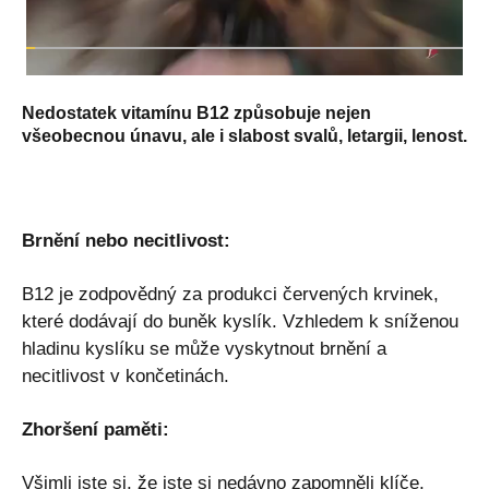
Nedostatek vitamínu B12 způsobuje nejen
všeobecnou únavu, ale i slabost svalů, letargii, lenost.
Brnění nebo necitlivost:
B12 je zodpovědný za produkci červených krvinek,
které dodávají do buněk kyslík. Vzhledem k sníženou
hladinu kyslíku se může vyskytnout brnění a
necitlivost v končetinách.
Zhoršení paměti:
Všimli jste si, že jste si nedávno zapomněli klíče,