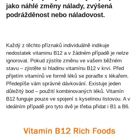
jako náhlé změny nálady, zvýšená
podrážděnost nebo náladovost.
Každý z těchto příznaků individuálně indikuje
nedostatek vitaminu B12 a v žádném případě je nelze
ignorovat. Pokud zjistíte změnu ve vašem běžném
stavu – zjistěte si hladinu vitamínu B12 v krvi. Před
přijetím vitamínů ve formě léků se poraďte s lékařem.
Předepíše vám správné dávkování. Existuje jeden
důležitý bod – použití kombinovaných léků. Vitamín
B12 funguje pouze ve spojení s kyselinou listovou. A v
ideálním případě pro tyto dvě je třeba přidat i B1 a B6.