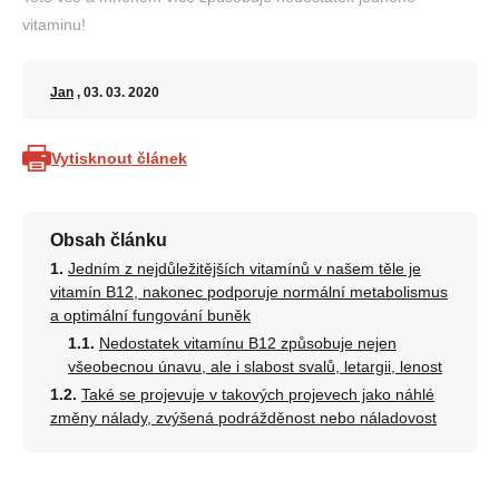
vitaminu!
Jan
, 03. 03. 2020
Vytisknout článek
Obsah článku
Jedním z nejdůležitějších vitamínů v našem těle je
vitamín B12, nakonec podporuje normální metabolismus
a optimální fungování buněk
Nedostatek vitamínu B12 způsobuje nejen
všeobecnou únavu, ale i slabost svalů, letargii, lenost
Také se projevuje v takových projevech jako náhlé
změny nálady, zvýšená podrážděnost nebo náladovost