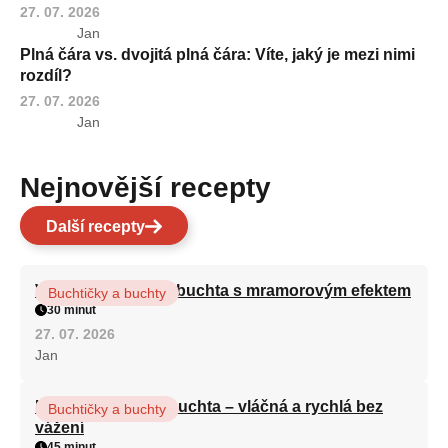
27. 07. 2026
Jan
Plná čára vs. dvojitá plná čára: Víte, jaký je mezi nimi
rozdíl?
27. 07. 2026
Jan
Nejnovější recepty
Další recepty
Vláčná olejová litá buchta s mramorovým efektem
Buchtičky a buchty
30 minut
27. 07. 2026
Jan
Hrnková maková buchta – vláčná a rychlá bez
Buchtičky a buchty
vážení
45 minut