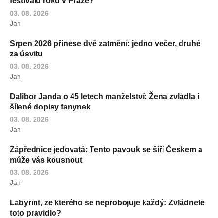
festivalu roku v Praze?
03. 08. 2026
Jan
Srpen 2026 přinese dvě zatmění: jedno večer, druhé
za úsvitu
03. 08. 2026
Jan
Dalibor Janda o 45 letech manželství: Žena zvládla i
šílené dopisy fanynek
03. 08. 2026
Jan
Zápřednice jedovatá: Tento pavouk se šíří Českem a
může vás kousnout
03. 08. 2026
Jan
Labyrint, ze kterého se neprobojuje každý: Zvládnete
toto pravidlo?