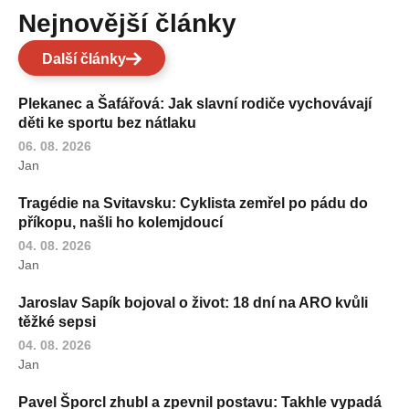
Nejnovější články
Další články
Plekanec a Šafářová: Jak slavní rodiče vychovávají
děti ke sportu bez nátlaku
06. 08. 2026
Jan
Tragédie na Svitavsku: Cyklista zemřel po pádu do
příkopu, našli ho kolemjdoucí
04. 08. 2026
Jan
Jaroslav Sapík bojoval o život: 18 dní na ARO kvůli
těžké sepsi
04. 08. 2026
Jan
Pavel Šporcl zhubl a zpevnil postavu: Takhle vypadá