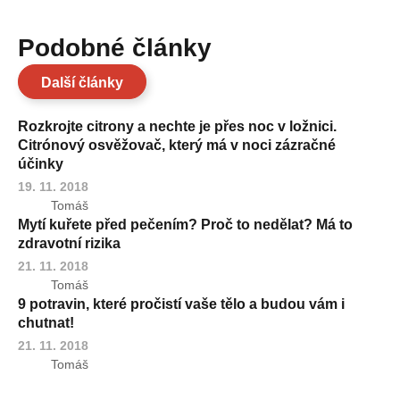
Podobné články
Další články
Rozkrojte citrony a nechte je přes noc v ložnici.
Citrónový osvěžovač, který má v noci zázračné
účinky
19. 11. 2018
Tomáš
Mytí kuřete před pečením? Proč to nedělat? Má to
zdravotní rizika
21. 11. 2018
Tomáš
9 potravin, které pročistí vaše tělo a budou vám i
chutnat!
21. 11. 2018
Tomáš