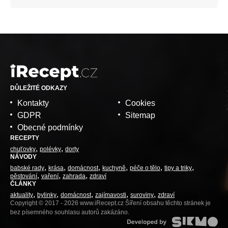
DŮLEŽITÉ ODKAZY
Kontakty
Cookies
GDPR
Sitemap
Obecné podmínky
RECEPTY
chuťovky
polévky
dorty
NÁVODY
babské rady
krása
domácnost
kuchyně
péče o tělo
tipy a triky
pěstování
vaření
zahrada
zdraví
ČLÁNKY
aktuality
bylinky
domácnost
zajímavosti
suroviny
zdraví
Copyright © 2017 - 2026 www.iRecept.cz Šíření obsahu těchto stránek je
bez písemného souhlasu autorů zakázáno.