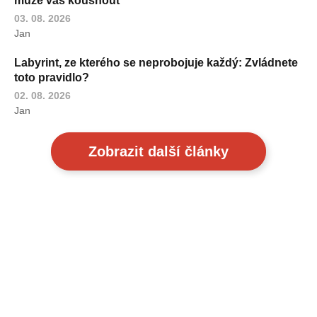
může vás kousnout
03. 08. 2026
Jan
Labyrint, ze kterého se neprobojuje každý: Zvládnete
toto pravidlo?
02. 08. 2026
Jan
Zobrazit další články