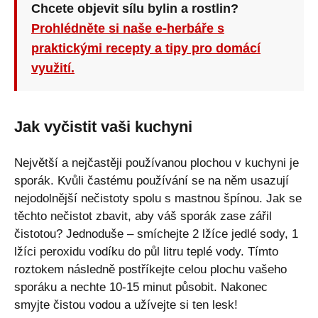
Chcete objevit sílu bylin a rostlin?
Prohlédněte si naše e-herbáře s
praktickými recepty a tipy pro domácí
využití.
Jak vyčistit vaši kuchyni
Největší a nejčastěji používanou plochou v kuchyni je
sporák. Kvůli častému používání se na něm usazují
nejodolnější nečistoty spolu s mastnou špínou. Jak se
těchto nečistot zbavit, aby váš sporák zase zářil
čistotou? Jednoduše – smíchejte 2 lžíce jedlé sody, 1
lžíci peroxidu vodíku do půl litru teplé vody. Tímto
roztokem následně postříkejte celou plochu vašeho
sporáku a nechte 10-15 minut působit. Nakonec
smyjte čistou vodou a užívejte si ten lesk!