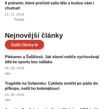
9 potravin, které pročistí vaše tělo a budou vám i
chutnat!
21. 11. 2018
Tomáš
Nejnovější články
Další články
Plekanec a Šafářová: Jak slavní rodiče vychovávají
děti ke sportu bez nátlaku
06. 08. 2026
Jan
Tragédie na Svitavsku: Cyklista zemřel po pádu do
příkopu, našli ho kolemjdoucí
04. 08. 2026
Jan