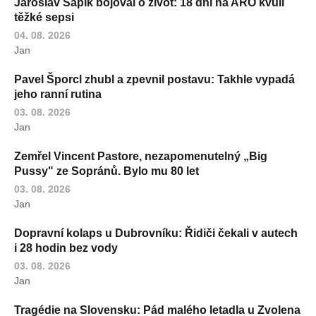
Jaroslav Sapík bojoval o život: 18 dní na ARO kvůli
těžké sepsi
04. 08. 2026
Jan
Pavel Šporcl zhubl a zpevnil postavu: Takhle vypadá
jeho ranní rutina
03. 08. 2026
Jan
Zemřel Vincent Pastore, nezapomenutelný „Big
Pussy" ze Sopránů. Bylo mu 80 let
03. 08. 2026
Jan
Dopravní kolaps u Dubrovníku: Řidiči čekali v autech
i 28 hodin bez vody
03. 08. 2026
Jan
Tragédie na Slovensku: Pád malého letadla u Zvolena