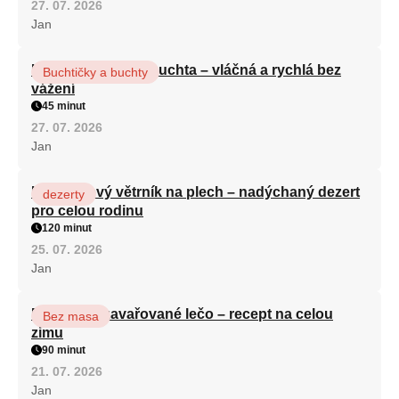
27. 07. 2026
Jan
Hrnková maková buchta – vláčná a rychlá bez
Buchtičky a buchty
vážení
45 minut
27. 07. 2026
Jan
Karamelový větrník na plech – nadýchaný dezert
dezerty
pro celou rodinu
120 minut
25. 07. 2026
Jan
Babiččino zavařované lečo – recept na celou
Bez masa
zimu
90 minut
21. 07. 2026
Jan