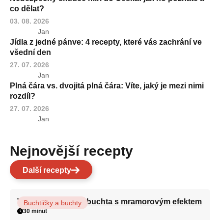
co dělat?
03. 08. 2026
Jan
Jídla z jedné pánve: 4 recepty, které vás zachrání ve
všední den
27. 07. 2026
Jan
Plná čára vs. dvojitá plná čára: Víte, jaký je mezi nimi
rozdíl?
27. 07. 2026
Jan
Nejnovější recepty
Další recepty
Vláčná olejová litá buchta s mramorovým efektem
Buchtičky a buchty
30 minut