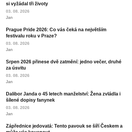
si vyžádal tři životy
03. 08. 2026
Jan
Prague Pride 2026: Co vás čeká na největším
festivalu roku v Praze?
03. 08. 2026
Jan
Srpen 2026 přinese dvě zatmění: jedno večer, druhé
za úsvitu
03. 08. 2026
Jan
Dalibor Janda o 45 letech manželství: Žena zvládla i
šílené dopisy fanynek
03. 08. 2026
Jan
Zápřednice jedovatá: Tento pavouk se šíří Českem a