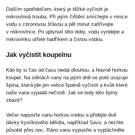
Dalším spotřebičem, který je těžké vyčistit je
mikrovlnná trouba. Při jejím čištění smíchejte v misce
vodu s citronovou šťávou a pět minut zahřívejte
v mikrovlnce. Po uplynutí této doby, vodu vyndejte a
mikrovlnku utřete hadříkem a čistou vodou.
Jak vyčistit koupelnu
Kdo by si čas od času nedal dlouhou, a hlavně horkou
koupel. Na stěnách vany na jejím dně se poté usazuje
špína, která jde jen velice špatně vyčistit a kvůli které
naše vana vypadá nečistě. Jak se tedy této špíny
zbavit?
Večer napusťte vanu horkou vodou a přidejte dvě
dávky kyslíkového bělidla, například Savo, a nechte
působit přes noc. Ráno vanu vypusťte a vypláchněte