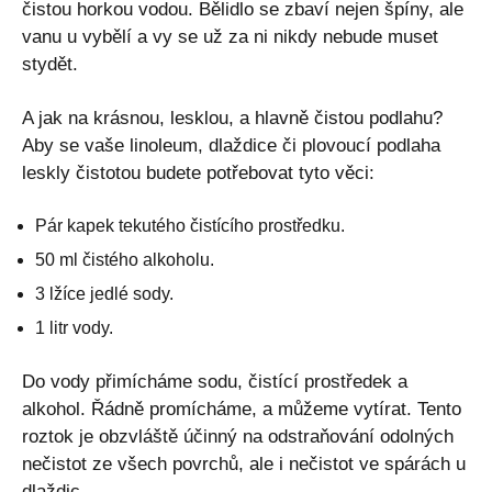
čistou horkou vodou. Bělidlo se zbaví nejen špíny, ale
vanu u vybělí a vy se už za ni nikdy nebude muset
stydět.
A jak na krásnou, lesklou, a hlavně čistou podlahu?
Aby se vaše linoleum, dlaždice či plovoucí podlaha
leskly čistotou budete potřebovat tyto věci:
Pár kapek tekutého čistícího prostředku.
50 ml čistého alkoholu.
3 lžíce jedlé sody.
1 litr vody.
Do vody přimícháme sodu, čistící prostředek a
alkohol. Řádně promícháme, a můžeme vytírat. Tento
roztok je obzvláště účinný na odstraňování odolných
nečistot ze všech povrchů, ale i nečistot ve spárách u
dlaždic.