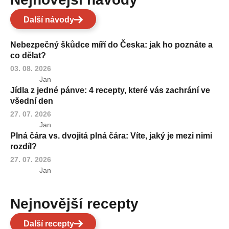
Další návody
Nebezpečný škůdce míří do Česka: jak ho poznáte a
co dělat?
03. 08. 2026
Jan
Jídla z jedné pánve: 4 recepty, které vás zachrání ve
všední den
27. 07. 2026
Jan
Plná čára vs. dvojitá plná čára: Víte, jaký je mezi nimi
rozdíl?
27. 07. 2026
Jan
Nejnovější recepty
Další recepty