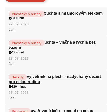
Vláčná olejová litá buchta s mramorovým efektem
Buchtičky a buchty
30 minut
27. 07. 2026
Jan
Hrnková maková buchta – vláčná a rychlá bez
Buchtičky a buchty
vážení
45 minut
27. 07. 2026
Jan
Karamelový větrník na plech – nadýchaný dezert
dezerty
pro celou rodinu
120 minut
25. 07. 2026
Jan
Babiččino zavařované lečo – recept na celou
Bez masa