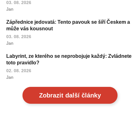
03. 08. 2026
Jan
Zápřednice jedovatá: Tento pavouk se šíří Českem a
může vás kousnout
03. 08. 2026
Jan
Labyrint, ze kterého se neprobojuje každý: Zvládnete
toto pravidlo?
02. 08. 2026
Jan
Zobrazit další články