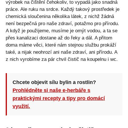
výrobek na čištění čehokoliv, to vypadá jako snadná
práce. Ale ruku na srdce. Každý takový prostředek je
chemická sloučenina několika látek, z nichž žádná
není bezpečná pro naše zdraví, potažmo pro přírodu.
A když je použijeme, musíme je omýt vodou, a ta se
přes kanalizaci dostane až do řeky a dál. A přitom
doma máme věci, které nám stejnou službu prokáží
také, a nijak neohrozí ani naše zdraví, ani přírodu. A
z nich vyrobíme za pár chvil čistič na koupelnu i wc.
Chcete objevit sílu bylin a rostlin?
Prohlédněte si naše e-herbáře s
praktickými recepty a tipy pro domácí
využití.