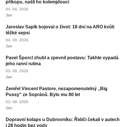
příkopu, našli ho kolemjdoucí
04. 08. 2026
Jan
Jaroslav Sapík bojoval o život: 18 dní na ARO kvůli
těžké sepsi
04. 08. 2026
Jan
Pavel Šporcl zhubl a zpevnil postavu: Takhle vypadá
jeho ranní rutina
03. 08. 2026
Jan
Zemřel Vincent Pastore, nezapomenutelný „Big
Pussy" ze Sopránů. Bylo mu 80 let
03. 08. 2026
Jan
Dopravní kolaps u Dubrovníku: Řidiči čekali v autech
i 28 hodin bez vody