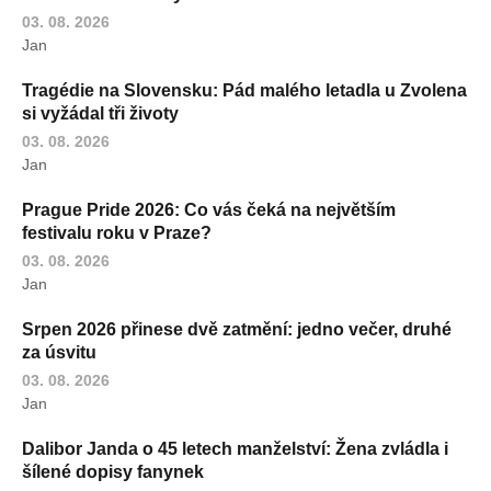
03. 08. 2026
Jan
Tragédie na Slovensku: Pád malého letadla u Zvolena
si vyžádal tři životy
03. 08. 2026
Jan
Prague Pride 2026: Co vás čeká na největším
festivalu roku v Praze?
03. 08. 2026
Jan
Srpen 2026 přinese dvě zatmění: jedno večer, druhé
za úsvitu
03. 08. 2026
Jan
Dalibor Janda o 45 letech manželství: Žena zvládla i
šílené dopisy fanynek