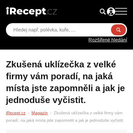
Rozšířené hledání
Zkušená uklízečka z velké
firmy vám poradí, na jaká
místa jste zapomněli a jak je
jednoduše vyčistit.
iRecept.cz
Magazín
Zkušená uklízečka z velké firmy vám
poradí, na jaká místa jste zapomněli a jak je jednoduše vyčistit.