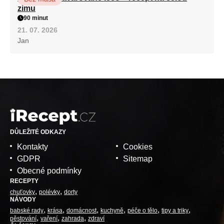
zimu
90 minut
21. 07. 2026
Jan
DŮLEŽITÉ ODKAZY
Kontakty
Cookies
GDPR
Sitemap
Obecné podmínky
RECEPTY
chuťovky
polévky
dorty
NÁVODY
babské rady
krása
domácnost
kuchyně
péče o tělo
tipy a triky
pěstování
vaření
zahrada
zdraví