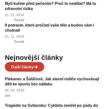
Mytí kuřete před pečením? Proč to nedělat? Má to
zdravotní rizika
21. 11. 2018
Tomáš
9 potravin, které pročistí vaše tělo a budou vám i
chutnat!
21. 11. 2018
Tomáš
Nejnovější články
Další články
Plekanec a Šafářová: Jak slavní rodiče vychovávají
děti ke sportu bez nátlaku
06. 08. 2026
Jan
Tragédie na Svitavsku: Cyklista zemřel po pádu do