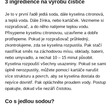
3 ingredience na výrobu čističe
Je to v první řadě jedlá soda, dále kyselina citronová,
a teplá voda. Dále žínka, nebo kartáček. Vezmeme si
rozprašovač, a do něho nalijeme teplou vodu.
Přisypeme kyselinu citronovou, uzavřeme a dobře
protřepeme. Pokud je rozprašovač průhledný,
zkontrolujeme, zda se kyselina rozpustila. Pak stačí
nastříkat směs na záchodovou mísu, obklady, baterii,
nebo umyvadlo, a nechat 10 – 15 minut působit.
Kyselina rozpouští všechny usazeniny. Pokud se sami
úplně nerozpustily, můžete pomocí kartáče narušit
více strukturu a povrch, aby se kyselina dostala do
nejvíce dovnitř. Pak opláchněte proudem vody. Postup
opakujte, dokud vše nezáří čistotou.
Co s jedlou sodou?