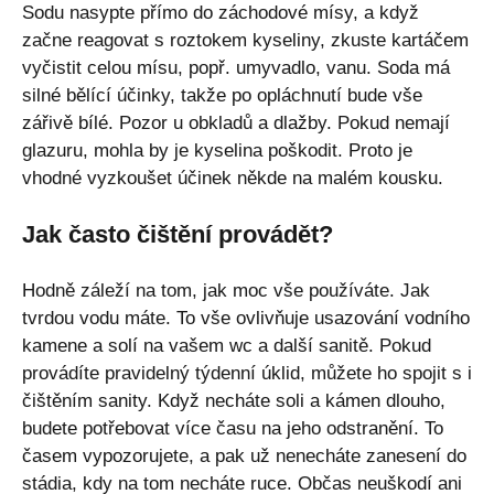
Sodu nasypte přímo do záchodové mísy, a když
začne reagovat s roztokem kyseliny, zkuste kartáčem
vyčistit celou mísu, popř. umyvadlo, vanu. Soda má
silné bělící účinky, takže po opláchnutí bude vše
zářivě bílé. Pozor u obkladů a dlažby. Pokud nemají
glazuru, mohla by je kyselina poškodit. Proto je
vhodné vyzkoušet účinek někde na malém kousku.
Jak často čištění provádět?
Hodně záleží na tom, jak moc vše používáte. Jak
tvrdou vodu máte. To vše ovlivňuje usazování vodního
kamene a solí na vašem wc a další sanitě. Pokud
provádíte pravidelný týdenní úklid, můžete ho spojit s i
čištěním sanity. Když necháte soli a kámen dlouho,
budete potřebovat více času na jeho odstranění. To
časem vypozorujete, a pak už nenecháte zanesení do
stádia, kdy na tom necháte ruce. Občas neuškodí ani