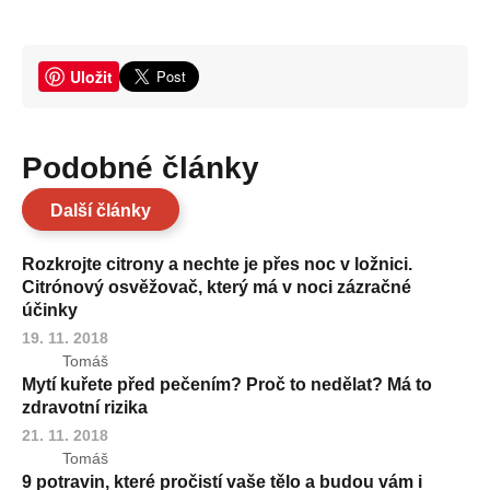
Uložit
Podobné články
Další články
Rozkrojte citrony a nechte je přes noc v ložnici.
Citrónový osvěžovač, který má v noci zázračné
účinky
19. 11. 2018
Tomáš
Mytí kuřete před pečením? Proč to nedělat? Má to
zdravotní rizika
21. 11. 2018
Tomáš
9 potravin, které pročistí vaše tělo a budou vám i