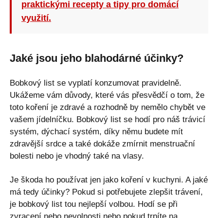
praktickými recepty a tipy pro domácí
využití.
Jaké jsou jeho blahodárné účinky?
Bobkový list se vyplatí konzumovat pravidelně.
Ukážeme vám důvody, které vás přesvědčí o tom, že
toto koření je zdravé a rozhodně by nemělo chybět ve
vašem jídelníčku. Bobkový list se hodí pro náš trávicí
systém, dýchací systém, díky němu budete mít
zdravější srdce a také dokáže zmírnit menstruační
bolesti nebo je vhodný také na vlasy.
Je škoda ho používat jen jako koření v kuchyni. A jaké
má tedy účinky? Pokud si potřebujete zlepšit trávení,
je bobkový list tou nejlepší volbou. Hodí se při
zvracení nebo nevolnosti nebo pokud trpíte na