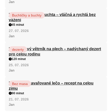
Jan
Hrnková maková buchta – vláčná a rychlá bez
Buchtičky a buchty
vážení
45 minut
27. 07. 2026
Jan
Karamelový větrník na plech – nadýchaný dezert
dezerty
pro celou rodinu
120 minut
25. 07. 2026
Jan
Babiččino zavařované lečo – recept na celou
Bez masa
zimu
90 minut
21. 07. 2026
Jan