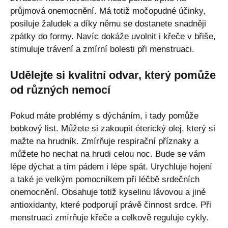
průjmová onemocnění. Má totiž močopudné účinky,
posiluje žaludek a díky němu se dostanete snadněji
zpátky do formy. Navíc dokáže uvolnit i křeče v břiše,
stimuluje trávení a zmírní bolesti při menstruaci.
Udělejte si kvalitní odvar, který pomůže
od různých nemocí
Pokud máte problémy s dýcháním, i tady pomůže
bobkový list. Můžete si zakoupit éterický olej, který si
mažte na hrudník. Zmírňuje respirační příznaky a
můžete ho nechat na hrudi celou noc. Bude se vám
lépe dýchat a tím pádem i lépe spát. Urychluje hojení
a také je velkým pomocníkem při léčbě srdečních
onemocnění. Obsahuje totiž kyselinu lávovou a jiné
antioxidanty, které podporují právě činnost srdce. Při
menstruaci zmírňuje křeče a celkově reguluje cykly.