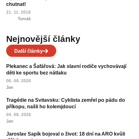
chutnat!
21. 11. 2018
Tomáš
Nejnovější články
Další články
Plekanec a Šafářová: Jak slavní rodiče vychovávají
děti ke sportu bez nátlaku
06. 08. 2026
Jan
Tragédie na Svitavsku: Cyklista zemřel po pádu do
příkopu, našli ho kolemjdoucí
04. 08. 2026
Jan
Jaroslav Sapík bojoval o život: 18 dní na ARO kvůli