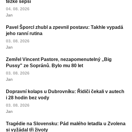
těžké sepsi
04. 08. 2026
Jan
Pavel Šporcl zhubl a zpevnil postavu: Takhle vypadá
jeho ranní rutina
03. 08. 2026
Jan
Zemřel Vincent Pastore, nezapomenutelný „Big
Pussy" ze Sopránů. Bylo mu 80 let
03. 08. 2026
Jan
Dopravní kolaps u Dubrovníku: Řidiči čekali v autech
i 28 hodin bez vody
03. 08. 2026
Jan
Tragédie na Slovensku: Pád malého letadla u Zvolena
si vyžádal tři životy