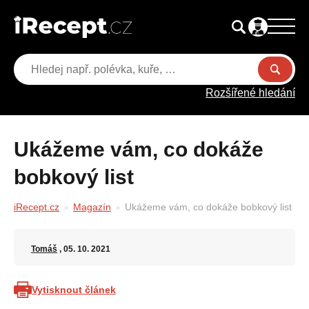
Rozšířené hledání
Ukážeme vám, co dokáže
bobkový list
iRecept.cz
Magazín
Ukážeme vám, co dokáže bobkový list
Tomáš
, 05. 10. 2021
Vytisknout článek