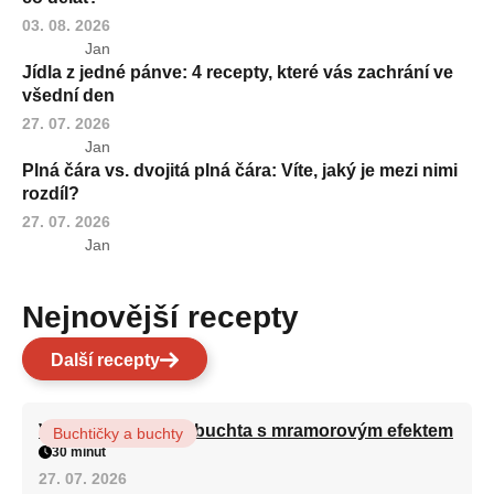
03. 08. 2026
Jan
Jídla z jedné pánve: 4 recepty, které vás zachrání ve
všední den
27. 07. 2026
Jan
Plná čára vs. dvojitá plná čára: Víte, jaký je mezi nimi
rozdíl?
27. 07. 2026
Jan
Nejnovější recepty
Další recepty
Vláčná olejová litá buchta s mramorovým efektem
Buchtičky a buchty
30 minut
27. 07. 2026