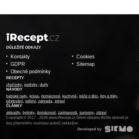
DŮLEŽITÉ ODKAZY
Kontakty
Cookies
GDPR
Sitemap
Obecné podmínky
RECEPTY
chuťovky
polévky
dorty
NÁVODY
babské rady
krása
domácnost
kuchyně
péče o tělo
tipy a triky
pěstování
vaření
zahrada
zdraví
ČLÁNKY
aktuality
bylinky
domácnost
zajímavosti
suroviny
zdraví
Copyright © 2017 - 2026 www.iRecept.cz Šíření obsahu těchto stránek je
bez písemného souhlasu autorů zakázáno.