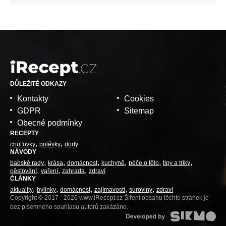
DŮLEŽITÉ ODKAZY
Kontakty
Cookies
GDPR
Sitemap
Obecné podmínky
RECEPTY
chuťovky
polévky
dorty
NÁVODY
babské rady
krása
domácnost
kuchyně
péče o tělo
tipy a triky
pěstování
vaření
zahrada
zdraví
ČLÁNKY
aktuality
bylinky
domácnost
zajímavosti
suroviny
zdraví
Copyright © 2017 - 2026 www.iRecept.cz Šíření obsahu těchto stránek je
bez písemného souhlasu autorů zakázáno.