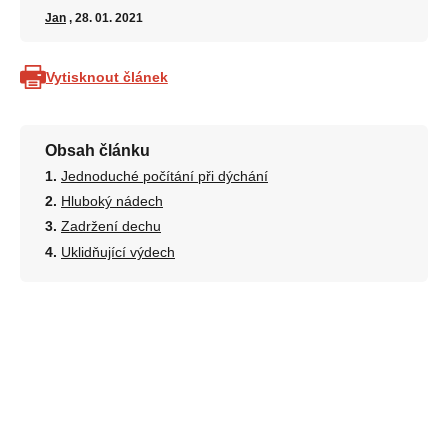
Jan
, 28. 01. 2021
Vytisknout článek
Obsah článku
Jednoduché počítání při dýchání
Hluboký nádech
Zadržení dechu
Uklidňující výdech