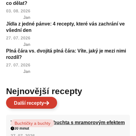
co dělat?
03. 08. 2026
Jan
Jídla z jedné pánve: 4 recepty, které vás zachrání ve
všední den
27. 07. 2026
Jan
Plná čára vs. dvojitá plná čára: Víte, jaký je mezi nimi
rozdíl?
27. 07. 2026
Jan
Nejnovější recepty
Další recepty
Vláčná olejová litá buchta s mramorovým efektem
Buchtičky a buchty
30 minut
27. 07. 2026