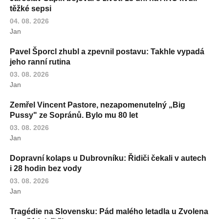
těžké sepsi
04. 08. 2026
Jan
Pavel Šporcl zhubl a zpevnil postavu: Takhle vypadá
jeho ranní rutina
03. 08. 2026
Jan
Zemřel Vincent Pastore, nezapomenutelný „Big
Pussy" ze Sopránů. Bylo mu 80 let
03. 08. 2026
Jan
Dopravní kolaps u Dubrovníku: Řidiči čekali v autech
i 28 hodin bez vody
03. 08. 2026
Jan
Tragédie na Slovensku: Pád malého letadla u Zvolena