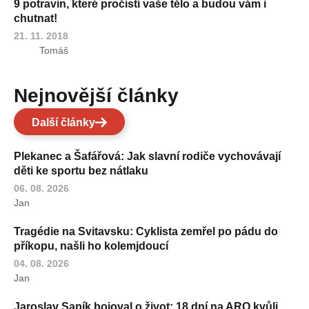
9 potravin, které pročistí vaše tělo a budou vám i
chutnat!
21. 11. 2018
Tomáš
Nejnovější články
Další články
Plekanec a Šafářová: Jak slavní rodiče vychovávají
děti ke sportu bez nátlaku
06. 08. 2026
Jan
Tragédie na Svitavsku: Cyklista zemřel po pádu do
příkopu, našli ho kolemjdoucí
04. 08. 2026
Jan
Jaroslav Sapík bojoval o život: 18 dní na ARO kvůli