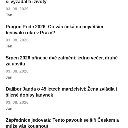
si vyžádal tři životy
03. 08. 2026
Jan
Prague Pride 2026: Co vás čeká na největším
festivalu roku v Praze?
03. 08. 2026
Jan
Srpen 2026 přinese dvě zatmění: jedno večer, druhé
za úsvitu
03. 08. 2026
Jan
Dalibor Janda o 45 letech manželství: Žena zvládla i
šílené dopisy fanynek
03. 08. 2026
Jan
Zápřednice jedovatá: Tento pavouk se šíří Českem a
může vás kousnout