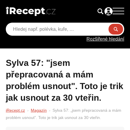
Rozšířené hledání
Sylva 57: "jsem
přepracovaná a mám
problém usnout". Toto je trik
jak usnout za 30 vteřin.
iRecept.cz
Magazín
Sylva 57: „jsem přepracovaná a mám
problém usnout“. Toto je trik jak usnout za 30 vteřin.