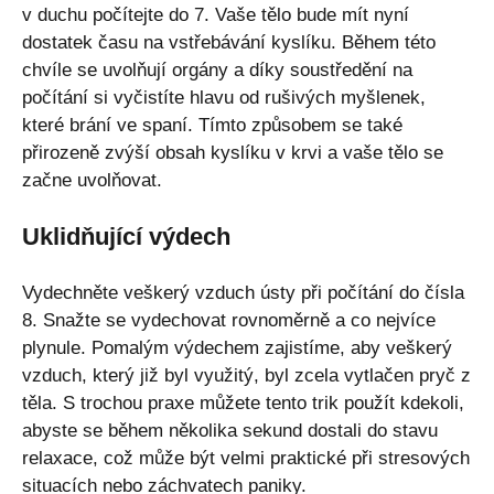
v duchu počítejte do 7. Vaše tělo bude mít nyní
dostatek času na vstřebávání kyslíku. Během této
chvíle se uvolňují orgány a díky soustředění na
počítání si vyčistíte hlavu od rušivých myšlenek,
které brání ve spaní. Tímto způsobem se také
přirozeně zvýší obsah kyslíku v krvi a vaše tělo se
začne uvolňovat.
Uklidňující výdech
Vydechněte veškerý vzduch ústy při počítání do čísla
8. Snažte se vydechovat rovnoměrně a co nejvíce
plynule. Pomalým výdechem zajistíme, aby veškerý
vzduch, který již byl využitý, byl zcela vytlačen pryč z
těla. S trochou praxe můžete tento trik použít kdekoli,
abyste se během několika sekund dostali do stavu
relaxace, což může být velmi praktické při stresových
situacích nebo záchvatech paniky.