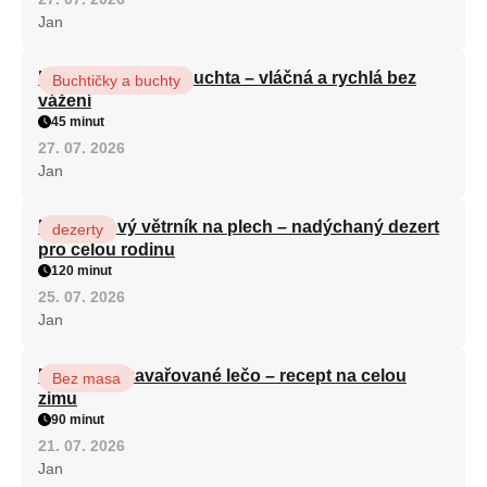
Jan
Hrnková maková buchta – vláčná a rychlá bez
Buchtičky a buchty
vážení
45 minut
27. 07. 2026
Jan
Karamelový větrník na plech – nadýchaný dezert
dezerty
pro celou rodinu
120 minut
25. 07. 2026
Jan
Babiččino zavařované lečo – recept na celou
Bez masa
zimu
90 minut
21. 07. 2026
Jan