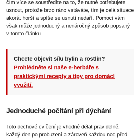
čím více se soustředíte na to, že nutně potřebujete
usnout, protože brzo ráno vstáváte, tím je celá situace
akorát horší a spíše se usnutí nedaří. Pomoci vám
však může jednoduchý a nenáročný způsob popsaný
v tomto článku.
Chcete objevit sílu bylin a rostlin?
Prohlédněte si naše e-herbáře s
praktickými recepty a tipy pro domácí
využití.
Jednoduché počítání při dýchání
Toto dechové cvičení je vhodné dělat pravidelně,
každý den po probuzení a zároveň každou noc před