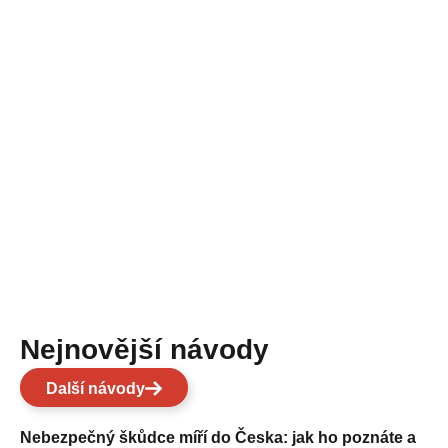
Nejnovější návody
Další návody
Nebezpečný škůdce míří do Česka: jak ho poznáte a