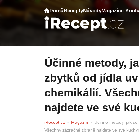
Domů
Recepty
Návody
Magazín
e-Kuch
Účinné metody, jak se zbavit připálených
zbytků od jídla uv
chemikálií. Všec
najdete ve své ku
iRecept.cz
Magazín
Účinné metody, jak se z
Všechny zázračné zbraně najdete ve své kuchyn