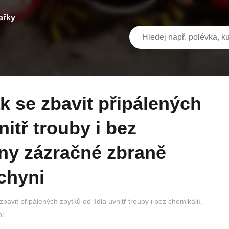
ařky
nitř trouby i bez
hny zázračné zbraně
chyni
bavit připálených zbytků od jídla uvnitř trouby i bez chemikálií.
i