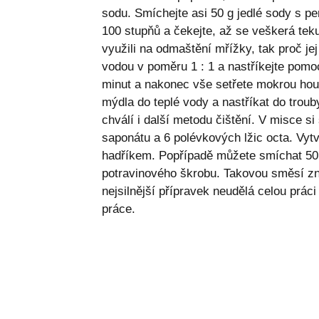
sodu. Smíchejte asi 50 g jedlé sody s per
100 stupňů a čekejte, až se veškerá teku
využili na odmaštění mřížky, tak proč jej 
vodou v poměru 1 : 1 a nastříkejte pomo
minut a nakonec vše setřete mokrou houb
mýdla do teplé vody a nastříkat do trouby
chválí i další metodu čištění. V misce si
saponátu a 6 polévkových lžic octa. Vytv
hadříkem. Popřípadě můžete smíchat 50 g 
potravinového škrobu. Takovou směsí zneš
nejsilnější přípravek neudělá celou práci
práce.