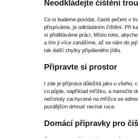
Neodkládejte čištění tro
Co si budeme povídat, časté pečení v trou
přispíváme, je odkládáním čištění. Při k
si přiděláváme práci. Místo toho, abychom
a tím ji více zanášíme, až se nám do je
tak další zbytky připáleného jídla.
Připravte si prostor
I zde je příprava důležitá jako u všeho,
co půjde, například mřížku, a namočte do
nečistoty zachycené na mřížce se odmočí
pozdějším drhnutí nechat ruce.
Domácí přípravky pro čiš