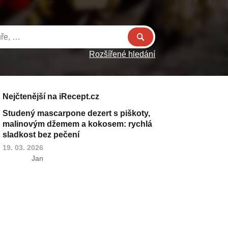
Rozšířené hledání
Nejčtenější na iRecept.cz
Studený mascarpone dezert s piškoty,
malinovým džemem a kokosem: rychlá
sladkost bez pečení
19. 03. 2026
Jan