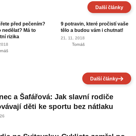
Další články
uřete před pečením?
9 potravin, které pročistí vaše
o nedělat? Má to
tělo a budou vám i chutnat!
ní rizika
21. 11. 2018
 2018
Tomáš
omáš
Další články
nec a Šafářová: Jak slavní rodiče
vávají děti ke sportu bez nátlaku
026