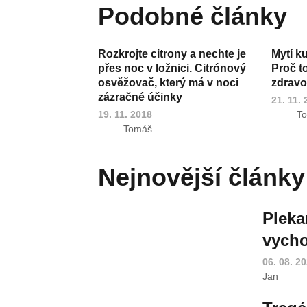
Podobné články
Rozkrojte citrony a nechte je
Mytí k
přes noc v ložnici. Citrónový
Proč t
osvěžovač, který má v noci
zdravot
zázračné účinky
21. 11.
19. 11. 2018
T
Tomáš
Nejnovější články
Pleka
vycho
06. 08. 2
Jan