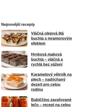
Nejnovější recepty
Vláčná olejová litá
buchta s mramorovým
efektem
Hrnková maková
buchta – vláčná a
rychlá bez vážení
Karamelový větrník na
plech – nadýchaný
dezert pro celou
rodinu
Babiččino zavařované
lečo – recept na celou