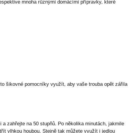
respektive mnoha různými domácími přípravky, které
o šikovné pomocníky využít, aby vaše trouba opět zářila
li a zahřejte na 50 stupňů. Po několika minutách, jakmile
řít vlhkou houbou. Stejně tak můžete využít i jedlou