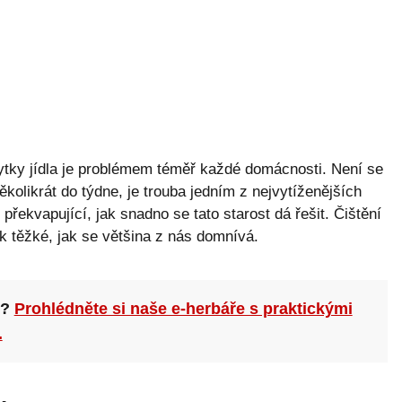
ytky jídla je problémem téměř každé domácnosti. Není se
 několikrát do týdne, je trouba jedním z nejvytíženějších
překvapující, jak snadno se tato starost dá řešit. Čištění
ak těžké, jak se většina z nás domnívá.
n?
Prohlédněte si naše e-herbáře s praktickými
.