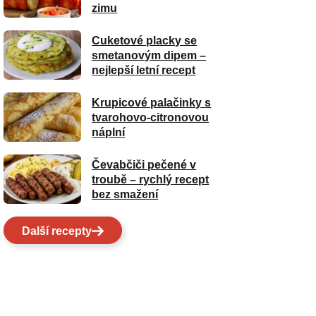
zimu
Cuketové placky se
smetanovým dipem –
nejlepší letní recept
Krupicové palačinky s
tvarohovo-citronovou
náplní
Čevabčiči pečené v
troubě – rychlý recept
bez smažení
Další recepty