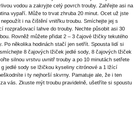
livou vodou a zakryjte celý povrch trouby. Zahřejte asi na
tina vypaří. Může to trvat zhruba 20 minut. Ocet už jste
nepoužít i na čištění vnitřku troubu. Smíchejte jej s
cí rozprašovací lahve do trouby. Nechte působit asi 30
ou. Rovněž můžete přidat 2 – 3 čajové lžičky tekutého
. Po několika hodinách stačí jen setřít. Spousta lidí si
 smíchejte 8 čajových lžiček jedlé sody, 8 čajových lžiček
ořte silnou vrstvu uvnitř trouby a po 10 minutách setřete
jedlé sody se lžičkou kyseliny citrónové a 1 lžící
kodníte i ty nejhorší skvrny. Pamatuje ale, že i ten
 za vás. Zkuste mýt troubu pravidelně, ušetříte si spoustu