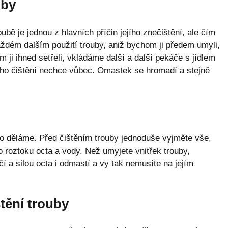
uby
bě je jednou z hlavních příčin jejího znečištění, ale čím
aždém dalším použití trouby, aniž bychom ji předem umyli,
 ji ihned setřeli, vkládáme další a další pekáče s jídlem
jího čištění nechce vůbec. Omastek se hromadí a stejně
 co děláme. Před čištěním trouby jednoduše vyjměte vše,
 roztoku octa a vody. Než umyjete vnitřek trouby,
 a silou octa i odmastí a vy tak nemusíte na jejím
tění trouby