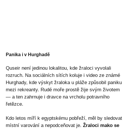
Panika i v Hurghadě
Quseir není jedinou lokalitou, kde žraloci vyvolali
rozruch. Na sociálních sítích koluje i video ze známé
Hurghady, kde výskyt žraloka u pláže způsobil paniku
mezi rekreanty. Rudé moře prostě žije svým životem
— a ten zahrnuje i dravce na vrcholu potravního
řetězce.
Kdo letos míří k egyptskému pobřeží, měl by sledovat
místní varování a nepodceňovat je.
Žraloci mako se