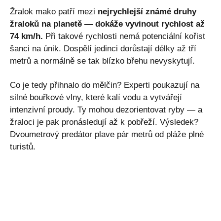
Žralok mako patří mezi
nejrychlejší známé druhy
žraloků na planetě — dokáže vyvinout rychlost až
74 km/h.
Při takové rychlosti nemá potenciální kořist
šanci na únik. Dospělí jedinci dorůstají délky až tří
metrů a normálně se tak blízko břehu nevyskytují.
Co je tedy přihnalo do mělčin? Experti poukazují na
silné bouřkové vlny, které kalí vodu a vytvářejí
intenzivní proudy. Ty mohou dezorientovat ryby — a
žraloci je pak pronásledují až k pobřeží. Výsledek?
Dvoumetrový predátor plave pár metrů od pláže plné
turistů.