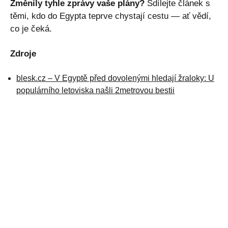
Změnily tyhle zprávy vaše plány?
Sdílejte článek s
těmi, kdo do Egypta teprve chystají cestu — ať vědí,
co je čeká.
Zdroje
blesk.cz – V Egyptě před dovolenými hledají žraloky: U
populárního letoviska našli 2metrovou bestii