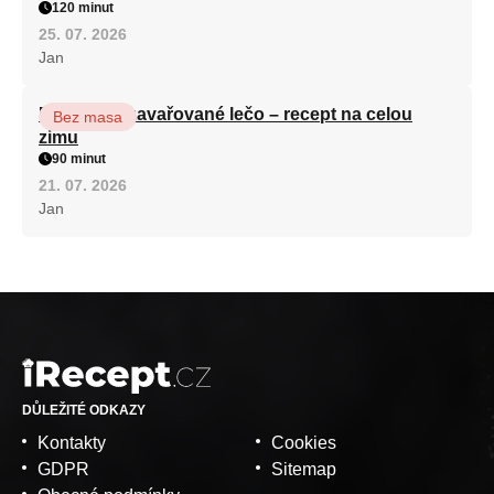
120 minut
25. 07. 2026
Jan
Babiččino zavařované lečo – recept na celou
Bez masa
zimu
90 minut
21. 07. 2026
Jan
DŮLEŽITÉ ODKAZY
Kontakty
Cookies
GDPR
Sitemap