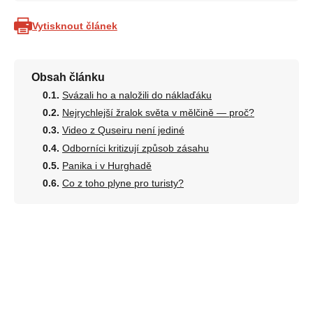
Vytisknout článek
Obsah článku
Svázali ho a naložili do náklaďáku
Nejrychlejší žralok světa v mělčině — proč?
Video z Quseiru není jediné
Odborníci kritizují způsob zásahu
Panika i v Hurghadě
Co z toho plyne pro turisty?