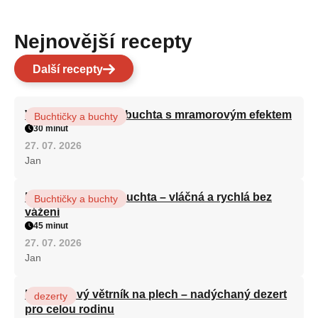
Nejnovější recepty
Další recepty
Vláčná olejová litá buchta s mramorovým efektem
Buchtičky a buchty
30 minut
27. 07. 2026
Jan
Hrnková maková buchta – vláčná a rychlá bez
Buchtičky a buchty
vážení
45 minut
27. 07. 2026
Jan
Karamelový větrník na plech – nadýchaný dezert
dezerty
pro celou rodinu