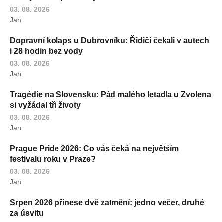
03. 08. 2026
Jan
Dopravní kolaps u Dubrovníku: Řidiči čekali v autech
i 28 hodin bez vody
03. 08. 2026
Jan
Tragédie na Slovensku: Pád malého letadla u Zvolena
si vyžádal tři životy
03. 08. 2026
Jan
Prague Pride 2026: Co vás čeká na největším
festivalu roku v Praze?
03. 08. 2026
Jan
Srpen 2026 přinese dvě zatmění: jedno večer, druhé
za úsvitu