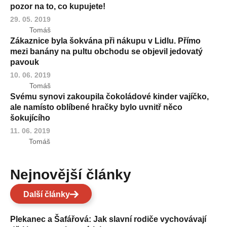
pozor na to, co kupujete!
29. 05. 2019
Tomáš
Zákaznice byla šokvána při nákupu v Lidlu. Přímo
mezi banány na pultu obchodu se objevil jedovatý
pavouk
10. 06. 2019
Tomáš
Svému synovi zakoupila čokoládové kinder vajíčko,
ale namísto oblíbené hračky bylo uvnitř něco
šokujícího
11. 06. 2019
Tomáš
Nejnovější články
Další články
Plekanec a Šafářová: Jak slavní rodiče vychovávají