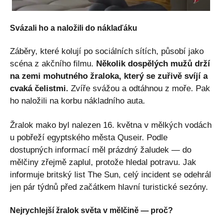
Svázali ho a naložili do náklaďáku
Záběry, které kolují po sociálních sítích, působí jako
scéna z akčního filmu.
Několik dospělých mužů drží
na zemi mohutného žraloka, který se zuřivě svíjí a
cvaká čelistmi.
Zvíře svážou a odtáhnou z moře. Pak
ho naložili na korbu nákladního auta.
Žralok mako byl nalezen 16. května v mělkých vodách
u pobřeží egyptského města Quseir. Podle
dostupných informací měl prázdný žaludek — do
mělčiny zřejmě zaplul, protože hledal potravu. Jak
informuje britský list The Sun, celý incident se odehrál
jen pár týdnů před začátkem hlavní turistické sezóny.
Nejrychlejší žralok světa v mělčině — proč?