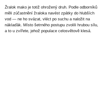
Žralok mako je totiž ohrožený druh. Podle odborníků
měli zúčastnění žraloka navést zpátky do hlubších
vod — ne ho svázat, vléct po suchu a naložit na
náklaďák. Místo šetrného postupu zvolili hrubou sílu,
a to u zvířete, jehož populace celosvětově klesá.