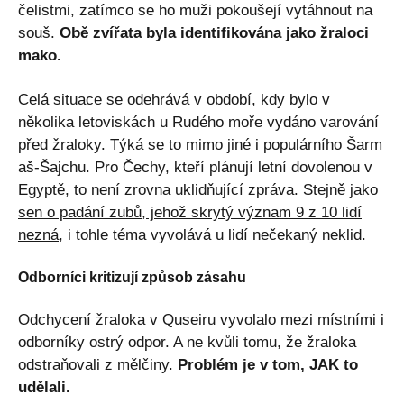
čelistmi, zatímco se ho muži pokoušejí vytáhnout na
souš.
Obě zvířata byla identifikována jako žraloci
mako.
Celá situace se odehrává v období, kdy bylo v
několika letoviskách u Rudého moře vydáno varování
před žraloky. Týká se to mimo jiné i populárního Šarm
aš-Šajchu. Pro Čechy, kteří plánují letní dovolenou v
Egyptě, to není zrovna uklidňující zpráva. Stejně jako
sen o padání zubů, jehož skrytý význam 9 z 10 lidí
nezná
, i tohle téma vyvolává u lidí nečekaný neklid.
Odborníci kritizují způsob zásahu
Odchycení žraloka v Quseiru vyvolalo mezi místními i
odborníky ostrý odpor. A ne kvůli tomu, že žraloka
odstraňovali z mělčiny.
Problém je v tom, JAK to
udělali.