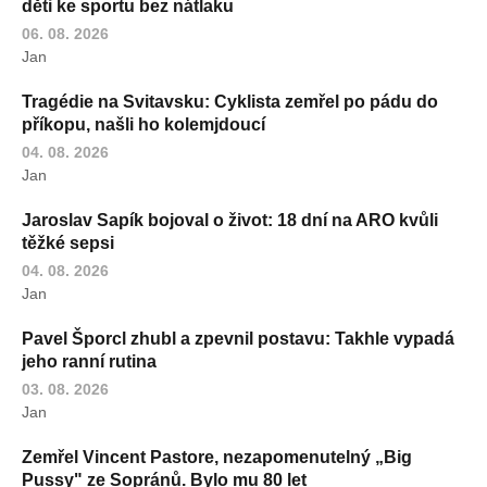
děti ke sportu bez nátlaku
06. 08. 2026
Jan
Tragédie na Svitavsku: Cyklista zemřel po pádu do
příkopu, našli ho kolemjdoucí
04. 08. 2026
Jan
Jaroslav Sapík bojoval o život: 18 dní na ARO kvůli
těžké sepsi
04. 08. 2026
Jan
Pavel Šporcl zhubl a zpevnil postavu: Takhle vypadá
jeho ranní rutina
03. 08. 2026
Jan
Zemřel Vincent Pastore, nezapomenutelný „Big
Pussy" ze Sopránů. Bylo mu 80 let