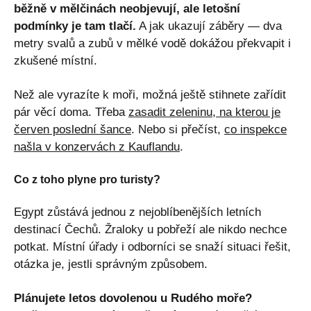
běžně v mělčinách neobjevují, ale letošní
podmínky je tam tlačí.
A jak ukazují záběry — dva
metry svalů a zubů v mělké vodě dokážou překvapit i
zkušené místní.
Než ale vyrazíte k moři, možná ještě stihnete zařídit
pár věcí doma. Třeba
zasadit zeleninu, na kterou je
červen poslední šance
. Nebo si přečíst,
co inspekce
našla v konzervách z Kauflandu
.
Co z toho plyne pro turisty?
Egypt zůstává jednou z nejoblíbenějších letních
destinací Čechů. Žraloky u pobřeží ale nikdo nechce
potkat. Místní úřady i odborníci se snaží situaci řešit,
otázka je, jestli správným způsobem.
Plánujete letos dovolenou u Rudého moře?