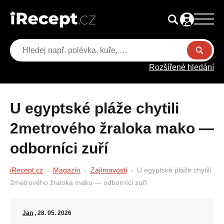
Rozšířené hledání
U egyptské pláže chytili
2metrového žraloka mako —
odborníci zuří
iRecept.cz
Magazín
Zajímavosti
U egyptské pláže chytili
2metrového žraloka mako — odborníci zuří
Jan
, 28. 05. 2026