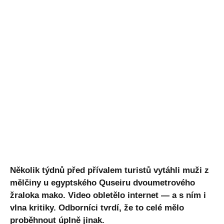
Několik týdnů před přívalem turistů vytáhli muži z
mělčiny u egyptského Quseiru dvoumetrového
žraloka mako. Video obletělo internet — a s ním i
vlna kritiky. Odborníci tvrdí, že to celé mělo
proběhnout úplně jinak.