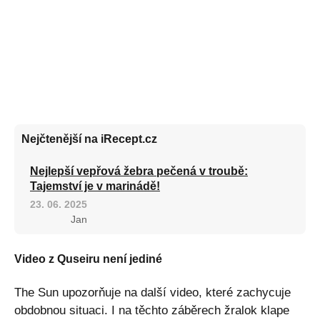
Nejčtenější na iRecept.cz
Nejlepší vepřová žebra pečená v troubě:
Tajemství je v marinádě!
23. 06. 2025
Jan
Video z Quseiru není jediné
The Sun upozorňuje na další video, které zachycuje
obdobnou situaci. I na těchto záběrech žralok klape