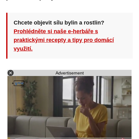
Chcete objevit sílu bylin a rostlin?
Prohlédněte si naše e-herbáře s
praktickými recepty a tipy pro domácí
využití.
Advertisement