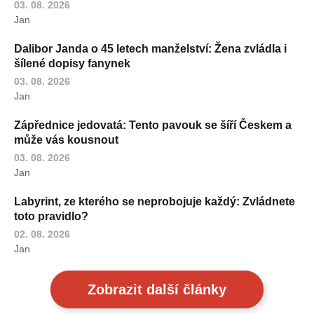
03. 08. 2026
Jan
Dalibor Janda o 45 letech manželství: Žena zvládla i
šílené dopisy fanynek
03. 08. 2026
Jan
Zápřednice jedovatá: Tento pavouk se šíří Českem a
může vás kousnout
03. 08. 2026
Jan
Labyrint, ze kterého se neprobojuje každý: Zvládnete
toto pravidlo?
02. 08. 2026
Jan
Zobrazit další články