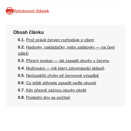
Vytisknout článek
Obsah článku
Proč právě červen rozhoduje o všem
Hadovky, nakládačky, nebo salátovky — na čem
záleží
Přesný postup — jak zasadit okurky v červnu
Mulčování — trik který zdvojnásobí sklizeň
Nejčastější chyby při červnové výsadbě
Co ještě stihnete zasadit vedle okurek
Kdy přesně začnou okurky plodit
Poslední dny se počítají