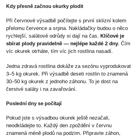
Kdy přesně začnou okurky plodit
Při červnové výsadbě počítejte s první sklizní kolem
přelomu července a srpna. Nakládačky budou o něco
rychlejší, salátové odrůdy si dají na čas.
Klíčové je
sbírat plody pravidelně — nejlépe každé 2 dny.
Čím
víc okurek otrháte, tím víc jich rostlina nasadí.
Jedna zdravá rostlina dokáže za sezónu vyprodukovat
3–5 kg okurek. Při výsadbě deseti rostlin to znamená
30–50 kg okurek z jednoho záhonu. To je dost na
čerstvé saláty i na zavařování.
Poslední dny se počítají
Pokud jste s výsadbou okurek ještě nezačali,
neodkládejte to. Každý den zpoždění v červnu
znamená méně plodů na podzim. Připravte záhon,