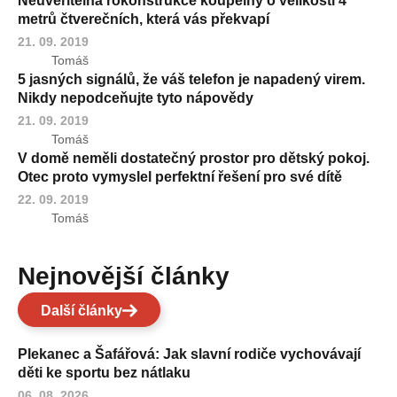
Neuvěřitelná rokonstrukce koupelny o velikosti 4
metrů čtverečních, která vás překvapí
21. 09. 2019
Tomáš
5 jasných signálů, že váš telefon je napadený virem.
Nikdy nepodceňujte tyto nápovědy
21. 09. 2019
Tomáš
V domě neměli dostatečný prostor pro dětský pokoj.
Otec proto vymyslel perfektní řešení pro své dítě
22. 09. 2019
Tomáš
Nejnovější články
Další články
Plekanec a Šafářová: Jak slavní rodiče vychovávají
děti ke sportu bez nátlaku
06. 08. 2026