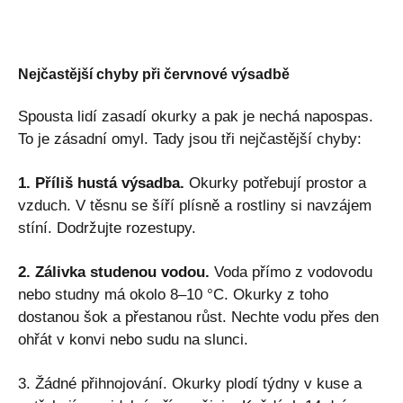
Nejčastější chyby při červnové výsadbě
Spousta lidí zasadí okurky a pak je nechá napospas.
To je zásadní omyl. Tady jsou tři nejčastější chyby:
1. Příliš hustá výsadba.
Okurky potřebují prostor a
vzduch. V těsnu se šíří plísně a rostliny si navzájem
stíní. Dodržujte rozestupy.
2. Zálivka studenou vodou.
Voda přímo z vodovodu
nebo studny má okolo 8–10 °C. Okurky z toho
dostanou šok a přestanou růst. Nechte vodu přes den
ohřát v konvi nebo sudu na slunci.
3. Žádné přihnojování. Okurky plodí týdny v kuse a