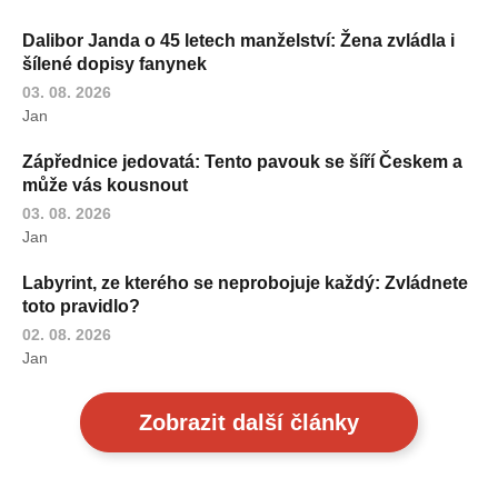
Dalibor Janda o 45 letech manželství: Žena zvládla i
šílené dopisy fanynek
03. 08. 2026
Jan
Zápřednice jedovatá: Tento pavouk se šíří Českem a
může vás kousnout
03. 08. 2026
Jan
Labyrint, ze kterého se neprobojuje každý: Zvládnete
toto pravidlo?
02. 08. 2026
Jan
Zobrazit další články