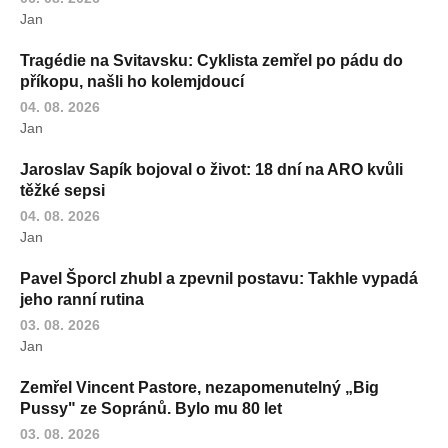
Jan
Tragédie na Svitavsku: Cyklista zemřel po pádu do
příkopu, našli ho kolemjdoucí
04. 08. 2026
Jan
Jaroslav Sapík bojoval o život: 18 dní na ARO kvůli
těžké sepsi
04. 08. 2026
Jan
Pavel Šporcl zhubl a zpevnil postavu: Takhle vypadá
jeho ranní rutina
03. 08. 2026
Jan
Zemřel Vincent Pastore, nezapomenutelný „Big
Pussy" ze Sopránů. Bylo mu 80 let
03. 08. 2026