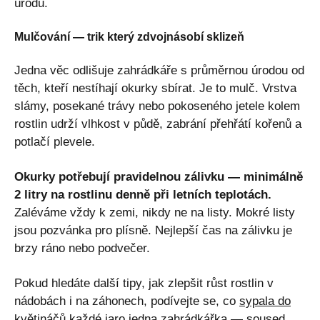
úrodu.
Mulčování — trik který zdvojnásobí sklizeň
Jedna věc odlišuje zahrádkáře s průměrnou úrodou od
těch, kteří nestíhají okurky sbírat. Je to mulč. Vrstva
slámy, posekané trávy nebo pokoseného jetele kolem
rostlin udrží vlhkost v půdě, zabrání přehřátí kořenů a
potlačí plevele.
Okurky potřebují pravidelnou zálivku — minimálně
2 litry na rostlinu denně při letních teplotách.
Zaléváme vždy k zemi, nikdy ne na listy. Mokré listy
jsou pozvánka pro plísně. Nejlepší čas na zálivku je
brzy ráno nebo podvečer.
Pokud hledáte další tipy, jak zlepšit růst rostlin v
nádobách i na záhonech, podívejte se, co
sypala do
květináčů každé jaro jedna zahrádkářka — soused