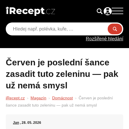
Rozšířené hledání
Červen je poslední šance
zasadit tuto zeleninu — pak
už nemá smysl
iRecept.cz
Magazín
Domácnost
Červen je poslední
šance zasadit tuto zeleninu — pak už nemá smysl
Jan
, 28. 05. 2026