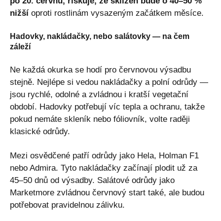
po 20. červnu, riskuje, že sklizeň bude o 40–50 %
nižší
oproti rostlinám vysazeným začátkem měsíce.
Hadovky, nakládačky, nebo salátovky — na čem
záleží
Ne každá okurka se hodí pro červnovou výsadbu
stejně. Nejlépe si vedou nakládačky a polní odrůdy —
jsou rychlé, odolné a zvládnou i kratší vegetační
období. Hadovky potřebují víc tepla a ochranu, takže
pokud nemáte skleník nebo fóliovník, volte raději
klasické odrůdy.
Mezi osvědčené patří odrůdy jako Hela, Holman F1
nebo Admira. Tyto nakládačky začínají plodit už za
45–50 dnů od výsadby. Salátové odrůdy jako
Marketmore zvládnou červnový start také, ale budou
potřebovat pravidelnou zálivku.