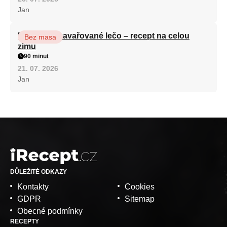
Jan
Babiččino zavařované lečo – recept na celou
Bez masa
zimu
90 minut
21. 07. 2026
Jan
DŮLEŽITÉ ODKAZY
Kontakty
Cookies
GDPR
Sitemap
Obecné podmínky
RECEPTY