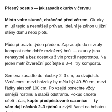
Přesný postup — jak zasadit okurky v červnu
Místo volte slunné, chráněné před větrem.
Okurky
milují teplo a nesnášejí průvan. Ideální je záhon u jižní
stěny domu nebo plotu.
Půdu připravte týden předem. Zapracujte do ní zralý
kompost nebo dobře rozložený hnůj — okurky jsou
nenasytné a bez dostatku živin prostě neporostou. Na
jeden metr čtvereční počítejte s 3–4 litry kompostu.
Semena zasaďte do hloubky 2–3 cm, po dvojicích.
Vzdálenost mezi hnízdky by měla být 40–50 cm, mezi
řádky alespoň 100 cm. Po vzejití ponechte vždy
silnější rostlinu a slabší odstraňte. Pokud chcete
ušetřit čas,
kupte předpěstované sazenice — ty
vám dají náskok 2–3 týdnů
a zvýší šanci na bohatou