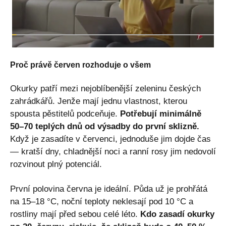
Proč právě červen rozhoduje o všem
Okurky patří mezi nejoblíbenější zeleninu českých
zahrádkářů. Jenže mají jednu vlastnost, kterou
spousta pěstitelů podceňuje.
Potřebují minimálně
50–70 teplých dnů od výsadby do první sklizně.
Když je zasadíte v červenci, jednoduše jim dojde čas
— kratší dny, chladnější noci a ranní rosy jim nedovolí
rozvinout plný potenciál.
První polovina června je ideální. Půda už je prohřátá
na 15–18 °C, noční teploty neklesají pod 10 °C a
rostliny mají před sebou celé léto.
Kdo zasadí okurky