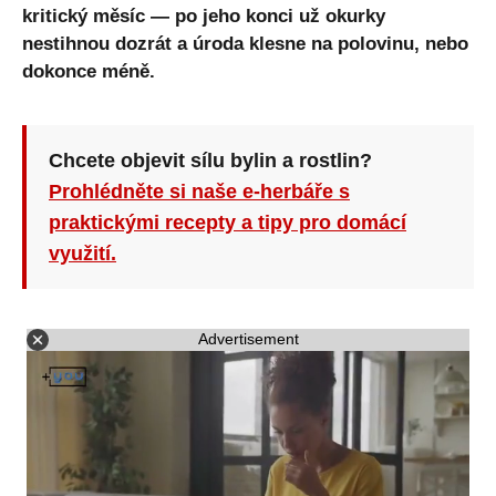
kritický měsíc — po jeho konci už okurky
nestihnou dozrát a úroda klesne na polovinu, nebo
dokonce méně.
Chcete objevit sílu bylin a rostlin?
Prohlédněte si naše e-herbáře s
praktickými recepty a tipy pro domácí
využití.
Advertisement