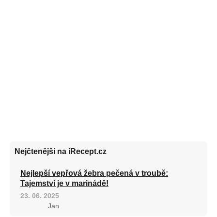
Nejčtenější na iRecept.cz
Nejlepší vepřová žebra pečená v troubě:
Tajemství je v marinádě!
23. 06. 2025
Jan