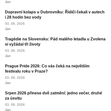
Jan
Dopravní kolaps u Dubrovníku: Řidiči čekali v autech
i 28 hodin bez vody
03. 08. 2026
Jan
Tragédie na Slovensku: Pád malého letadla u Zvolena
si vyžádal tři životy
03. 08. 2026
Jan
Prague Pride 2026: Co vás čeká na největším
festivalu roku v Praze?
03. 08. 2026
Jan
Srpen 2026 přinese dvě zatmění: jedno večer, druhé
za úsvitu
03. 08. 2026
Jan