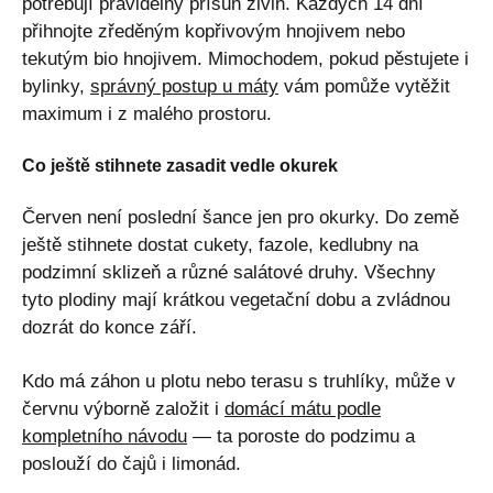
potřebují pravidelný přísun živin. Každých 14 dní
přihnojte zředěným kopřivovým hnojivem nebo
tekutým bio hnojivem. Mimochodem, pokud pěstujete i
bylinky,
správný postup u máty
vám pomůže vytěžit
maximum i z malého prostoru.
Co ještě stihnete zasadit vedle okurek
Červen není poslední šance jen pro okurky. Do země
ještě stihnete dostat cukety, fazole, kedlubny na
podzimní sklizeň a různé salátové druhy. Všechny
tyto plodiny mají krátkou vegetační dobu a zvládnou
dozrát do konce září.
Kdo má záhon u plotu nebo terasu s truhlíky, může v
červnu výborně založit i
domácí mátu podle
kompletního návodu
— ta poroste do podzimu a
poslouží do čajů i limonád.