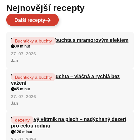
Nejnovější recepty
Další recepty
Vláčná olejová litá buchta s mramorovým efektem
Buchtičky a buchty
30 minut
27. 07. 2026
Jan
Hrnková maková buchta – vláčná a rychlá bez
Buchtičky a buchty
vážení
45 minut
27. 07. 2026
Jan
Karamelový větrník na plech – nadýchaný dezert
dezerty
pro celou rodinu
120 minut
25. 07. 2026