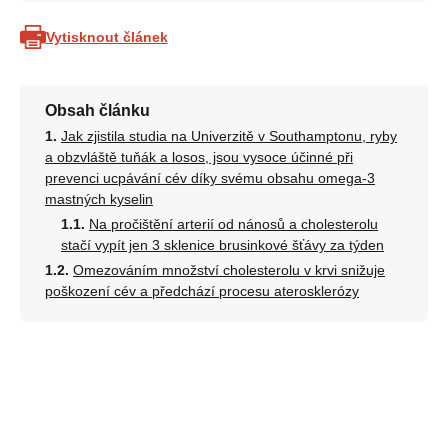
Vytisknout článek
Obsah článku
Jak zjistila studia na Univerzitě v Southamptonu, ryby
a obzvláště tuňák a losos, jsou vysoce účinné při
prevenci ucpávání cév díky svému obsahu omega-3
mastných kyselin
Na pročištění arterií od nánosů a cholesterolu
stačí vypít jen 3 sklenice brusinkové šťávy za týden
Omezováním množství cholesterolu v krvi snižuje
poškození cév a předchází procesu aterosklerózy