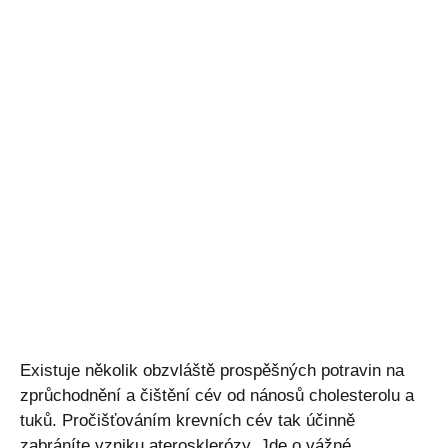
Existuje několik obzvláště prospěšných potravin na
zprůchodnění a čištění cév od nánosů cholesterolu a
tuků. Pročišťováním krevních cév tak účinně
zabráníte vzniku aterosklerózy. Jde o vážné