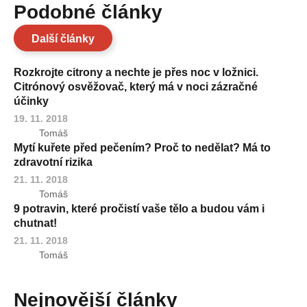
Podobné články
Další články
Rozkrojte citrony a nechte je přes noc v ložnici.
Citrónový osvěžovač, který má v noci zázračné
účinky
19. 11. 2018
Tomáš
Mytí kuřete před pečením? Proč to nedělat? Má to
zdravotní rizika
21. 11. 2018
Tomáš
9 potravin, které pročistí vaše tělo a budou vám i
chutnat!
21. 11. 2018
Tomáš
Nejnovější články