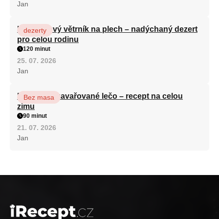
Jan
Karamelový větrník na plech – nadýchaný dezert
dezerty
pro celou rodinu
120 minut
25. 07. 2026
Jan
Babiččino zavařované lečo – recept na celou
Bez masa
zimu
90 minut
21. 07. 2026
Jan