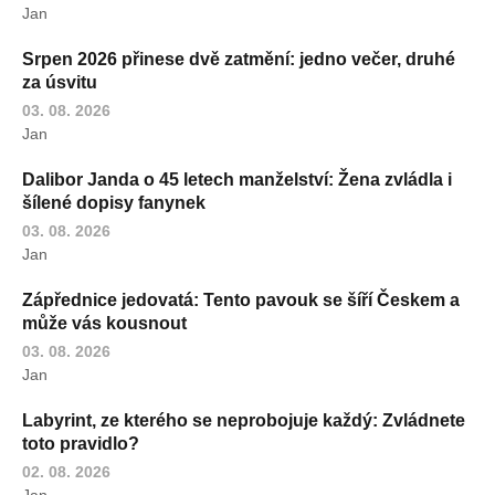
Jan
Srpen 2026 přinese dvě zatmění: jedno večer, druhé
za úsvitu
03. 08. 2026
Jan
Dalibor Janda o 45 letech manželství: Žena zvládla i
šílené dopisy fanynek
03. 08. 2026
Jan
Zápřednice jedovatá: Tento pavouk se šíří Českem a
může vás kousnout
03. 08. 2026
Jan
Labyrint, ze kterého se neprobojuje každý: Zvládnete
toto pravidlo?
02. 08. 2026