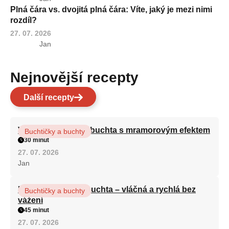
Plná čára vs. dvojitá plná čára: Víte, jaký je mezi nimi
rozdíl?
27. 07. 2026
Jan
Nejnovější recepty
Další recepty
Vláčná olejová litá buchta s mramorovým efektem
Buchtičky a buchty
30 minut
27. 07. 2026
Jan
Hrnková maková buchta – vláčná a rychlá bez
Buchtičky a buchty
vážení
45 minut
27. 07. 2026