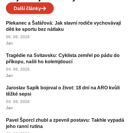
Další články
Plekanec a Šafářová: Jak slavní rodiče vychovávají
děti ke sportu bez nátlaku
06. 08. 2026
Jan
Tragédie na Svitavsku: Cyklista zemřel po pádu do
příkopu, našli ho kolemjdoucí
04. 08. 2026
Jan
Jaroslav Sapík bojoval o život: 18 dní na ARO kvůli
těžké sepsi
04. 08. 2026
Jan
Pavel Šporcl zhubl a zpevnil postavu: Takhle vypadá
jeho ranní rutina