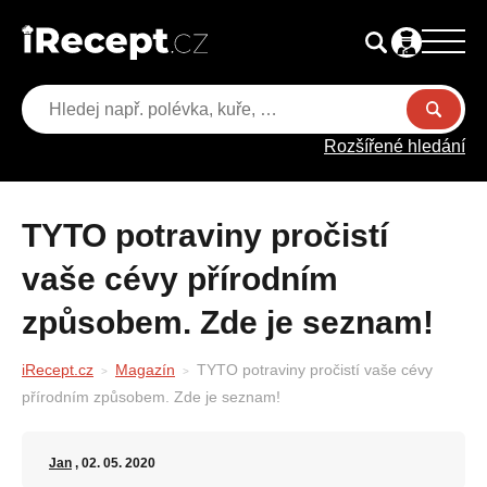
Rozšířené hledání
TYTO potraviny pročistí
vaše cévy přírodním
způsobem. Zde je seznam!
iRecept.cz
Magazín
TYTO potraviny pročistí vaše cévy
přírodním způsobem. Zde je seznam!
Jan
, 02. 05. 2020