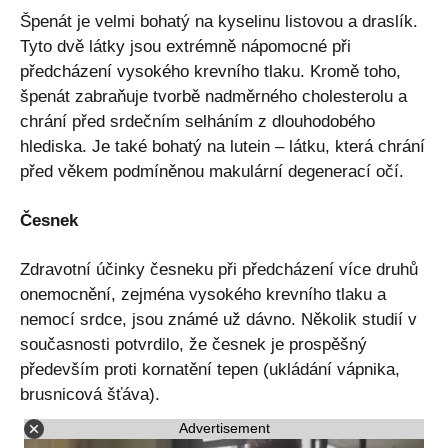
Špenát je velmi bohatý na kyselinu listovou a draslík.
Tyto dvě látky jsou extrémně nápomocné při
předcházení vysokého krevního tlaku. Kromě toho,
špenát zabraňuje tvorbě nadměrného cholesterolu a
chrání před srdečním selháním z dlouhodobého
hlediska. Je také bohatý na lutein – látku, která chrání
před věkem podmíněnou makulární degenerací očí.
Česnek
Zdravotní účinky česneku při předcházení více druhů
onemocnění, zejména vysokého krevního tlaku a
nemocí srdce, jsou známé už dávno. Několik studií v
současnosti potvrdilo, že česnek je prospěšný
především proti kornatění tepen (ukládání vápnika,
brusnicová šťáva).
Advertisement