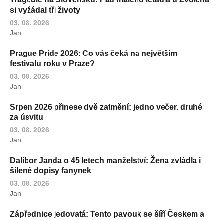
si vyžádal tři životy
03. 08. 2026
Jan
Prague Pride 2026: Co vás čeká na největším
festivalu roku v Praze?
03. 08. 2026
Jan
Srpen 2026 přinese dvě zatmění: jedno večer, druhé
za úsvitu
03. 08. 2026
Jan
Dalibor Janda o 45 letech manželství: Žena zvládla i
šílené dopisy fanynek
03. 08. 2026
Jan
Zápřednice jedovatá: Tento pavouk se šíří Českem a