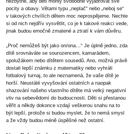
nezbytné, aby děti mohly svobodně vyjadřovat své
pocity a obavy. Větami typu „neplač“ nebo „neboj se“
v takových chvílích dětem moc neprospějeme. Nechte
si od nich nejdřív vysvětlit, co je k takové reakci vede,
jinak budou emočně zmatené a ztratí k vám důvěru.
„Proč nemůžeš být jako on/ona…“ Je úplně jedno, zda
dítě srovnáváte se sourozencem, kamarádem,
spolužákem nebo dítětem sousedů. Ano, možná právě
dostali lepší známku z matematiky nebo vyhráli
fotbalový turnaj, to ale neznamená, že vaše dítě je
horší. Neustálé vyvyšování ostatních a naopak
shazování našeho vlastního dítěte má velký negativní
vliv na sebevědomí do budoucnosti. Děti si přestanou
věřit a někdy dokonce vzdají veškerou snahu na to
být lepší, protože si budou myslet, že to nemá smysl
a že vždy budou méně úspěšné než ostatní.