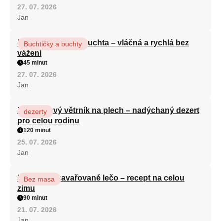
27. 07. 2026
Jan
Hrnková maková buchta – vláčná a rychlá bez
Buchtičky a buchty
vážení
45 minut
27. 07. 2026
Jan
Karamelový větrník na plech – nadýchaný dezert
dezerty
pro celou rodinu
120 minut
25. 07. 2026
Jan
Babiččino zavařované lečo – recept na celou
Bez masa
zimu
90 minut
21. 07. 2026
Jan