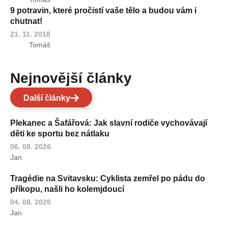
9 potravin, které pročistí vaše tělo a budou vám i
chutnat!
21. 11. 2018
Tomáš
Nejnovější články
Další články
Plekanec a Šafářová: Jak slavní rodiče vychovávají
děti ke sportu bez nátlaku
06. 08. 2026
Jan
Tragédie na Svitavsku: Cyklista zemřel po pádu do
příkopu, našli ho kolemjdoucí
04. 08. 2026
Jan