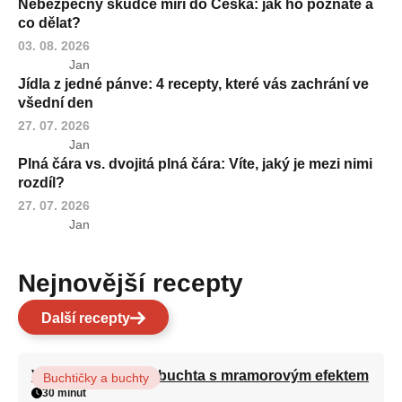
Nebezpečný škůdce míří do Česka: jak ho poznáte a
co dělat?
03. 08. 2026
Jan
Jídla z jedné pánve: 4 recepty, které vás zachrání ve
všední den
27. 07. 2026
Jan
Plná čára vs. dvojitá plná čára: Víte, jaký je mezi nimi
rozdíl?
27. 07. 2026
Jan
Nejnovější recepty
Další recepty
Vláčná olejová litá buchta s mramorovým efektem
Buchtičky a buchty
30 minut