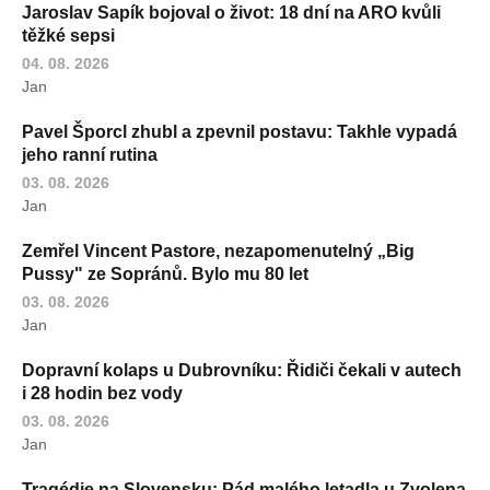
Jaroslav Sapík bojoval o život: 18 dní na ARO kvůli
těžké sepsi
04. 08. 2026
Jan
Pavel Šporcl zhubl a zpevnil postavu: Takhle vypadá
jeho ranní rutina
03. 08. 2026
Jan
Zemřel Vincent Pastore, nezapomenutelný „Big
Pussy" ze Sopránů. Bylo mu 80 let
03. 08. 2026
Jan
Dopravní kolaps u Dubrovníku: Řidiči čekali v autech
i 28 hodin bez vody
03. 08. 2026
Jan
Tragédie na Slovensku: Pád malého letadla u Zvolena