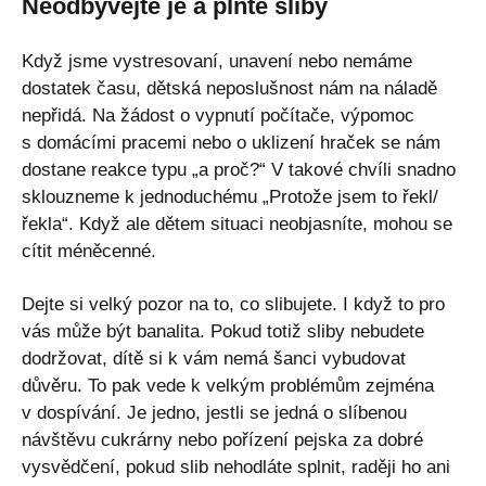
Neodbývejte je a plňte sliby
Když jsme vystresovaní, unavení nebo nemáme
dostatek času, dětská neposlušnost nám na náladě
nepřidá. Na žádost o vypnutí počítače, výpomoc
s domácími pracemi nebo o uklizení hraček se nám
dostane reakce typu „a proč?“ V takové chvíli snadno
sklouzneme k jednoduchému „Protože jsem to řekl/
řekla“. Když ale dětem situaci neobjasníte, mohou se
cítit méněcenné.
Dejte si velký pozor na to, co slibujete. I když to pro
vás může být banalita. Pokud totiž sliby nebudete
dodržovat, dítě si k vám nemá šanci vybudovat
důvěru. To pak vede k velkým problémům zejména
v dospívání. Je jedno, jestli se jedná o slíbenou
návštěvu cukrárny nebo pořízení pejska za dobré
vysvědčení, pokud slib nehodláte splnit, raději ho ani