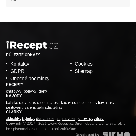
DŮLEŽITÉ ODKAZY
Kontakty
Cookies
GDPR
Sitemap
Obecné podmínky
RECEPTY
chuťovky
polévky
dorty
NÁVODY
babské rady
krása
domácnost
kuchyně
péče o tělo
tipy a triky
pěstování
vaření
zahrada
zdraví
ČLÁNKY
aktuality
bylinky
domácnost
zajímavosti
suroviny
zdraví
Copyright © 2017 - 2026 www.iRecept.cz Šíření obsahu těchto stránek je
bez písemného souhlasu autorů zakázáno.