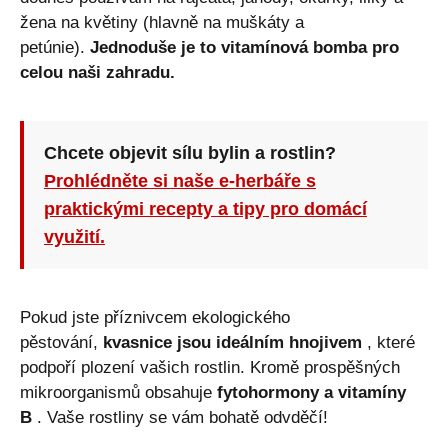
žena na květiny (hlavně na muškáty a
petúnie).
Jednoduše je to vitamínová bomba pro
celou naši zahradu.
Chcete objevit sílu bylin a rostlin?
Prohlédněte si naše e-herbáře s
praktickými recepty a tipy pro domácí
využití.
Pokud jste příznivcem ekologického
pěstování,
kvasnice jsou ideálním hnojivem
, které
podpoří plození vašich rostlin. Kromě prospěšných
mikroorganismů obsahuje
fytohormony a vitamíny
B
. Vaše rostliny se vám bohatě odvděčí!