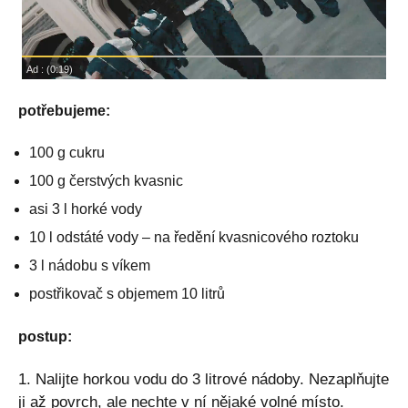
potřebujeme:
100 g cukru
100 g čerstvých kvasnic
asi 3 l horké vody
10 l odstáté vody – na ředění kvasnicového roztoku
3 l nádobu s víkem
postřikovač s objemem 10 litrů
postup:
1. Nalijte horkou vodu do 3 litrové nádoby. Nezaplňujte
ji až povrch, ale nechte v ní nějaké volné místo.