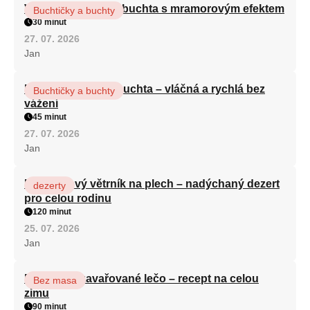
Vláčná olejová litá buchta s mramorovým efektem
Buchtičky a buchty
30 minut
27. 07. 2026
Jan
Hrnková maková buchta – vláčná a rychlá bez
Buchtičky a buchty
vážení
45 minut
27. 07. 2026
Jan
Karamelový větrník na plech – nadýchaný dezert
dezerty
pro celou rodinu
120 minut
25. 07. 2026
Jan
Babiččino zavařované lečo – recept na celou
Bez masa
zimu
90 minut