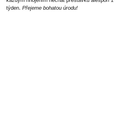
každým hnojením nechat přestávku alespoň 1
týden.
Přejeme bohatou úrodu!