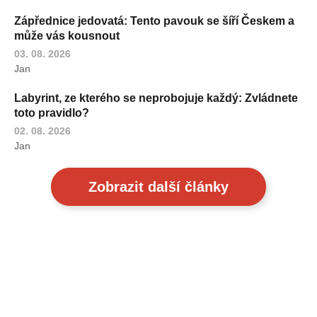
Zápřednice jedovatá: Tento pavouk se šíří Českem a
může vás kousnout
03. 08. 2026
Jan
Labyrint, ze kterého se neprobojuje každý: Zvládnete
toto pravidlo?
02. 08. 2026
Jan
Zobrazit další články