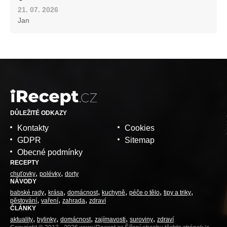
21. 07. 2026
Jan
DŮLEŽITÉ ODKAZY
Kontakty
Cookies
GDPR
Sitemap
Obecné podmínky
RECEPTY
chuťovky
polévky
dorty
NÁVODY
babské rady
krása
domácnost
kuchyně
péče o tělo
tipy a triky
pěstování
vaření
zahrada
zdraví
ČLÁNKY
aktuality
bylinky
domácnost
zajímavosti
suroviny
zdraví