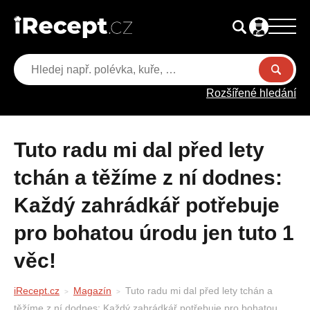
Rozšířené hledání
Tuto radu mi dal před lety
tchán a těžíme z ní dodnes:
Každý zahrádkář potřebuje
pro bohatou úrodu jen tuto 1
věc!
iRecept.cz
Magazín
Tuto radu mi dal před lety tchán a
těžíme z ní dodnes: Každý zahrádkář potřebuje pro bohatou