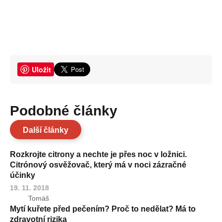
Uložit
Podobné články
Další články
Rozkrojte citrony a nechte je přes noc v ložnici.
Citrónový osvěžovač, který má v noci zázračné
účinky
19. 11. 2018
Tomáš
Mytí kuřete před pečením? Proč to nedělat? Má to
zdravotní rizika