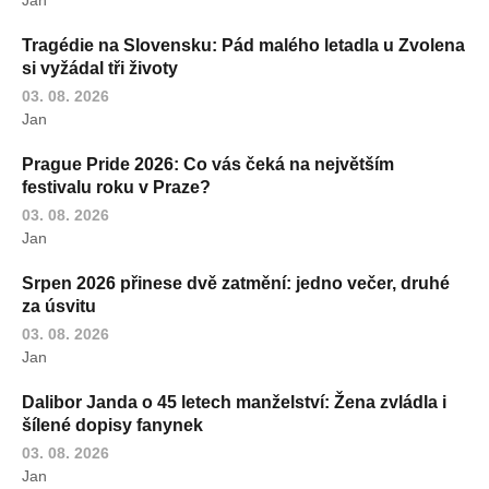
Jan
Tragédie na Slovensku: Pád malého letadla u Zvolena
si vyžádal tři životy
03. 08. 2026
Jan
Prague Pride 2026: Co vás čeká na největším
festivalu roku v Praze?
03. 08. 2026
Jan
Srpen 2026 přinese dvě zatmění: jedno večer, druhé
za úsvitu
03. 08. 2026
Jan
Dalibor Janda o 45 letech manželství: Žena zvládla i
šílené dopisy fanynek
03. 08. 2026
Jan