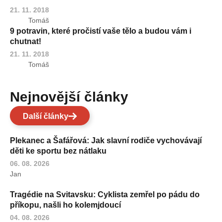
21. 11. 2018
Tomáš
9 potravin, které pročistí vaše tělo a budou vám i
chutnat!
21. 11. 2018
Tomáš
Nejnovější články
Další články
Plekanec a Šafářová: Jak slavní rodiče vychovávají
děti ke sportu bez nátlaku
06. 08. 2026
Jan
Tragédie na Svitavsku: Cyklista zemřel po pádu do
příkopu, našli ho kolemjdoucí
04. 08. 2026