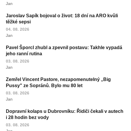
Jan
Jaroslav Sapík bojoval o život: 18 dní na ARO kvůli
těžké sepsi
04. 08. 2026
Jan
Pavel Šporcl zhubl a zpevnil postavu: Takhle vypadá
jeho ranní rutina
03. 08. 2026
Jan
Zemřel Vincent Pastore, nezapomenutelný „Big
Pussy" ze Sopránů. Bylo mu 80 let
03. 08. 2026
Jan
Dopravní kolaps u Dubrovníku: Řidiči čekali v autech
i 28 hodin bez vody
03. 08. 2026