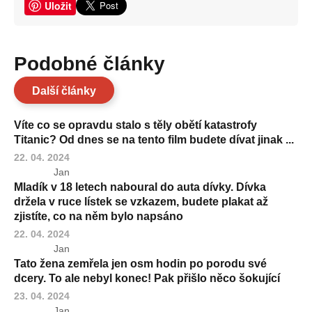
Uložit
Podobné články
Další články
Víte co se opravdu stalo s těly obětí katastrofy
Titanic? Od dnes se na tento film budete dívat jinak ...
22. 04. 2024
Jan
Mladík v 18 letech naboural do auta dívky. Dívka
držela v ruce lístek se vzkazem, budete plakat až
zjistíte, co na něm bylo napsáno
22. 04. 2024
Jan
Tato žena zemřela jen osm hodin po porodu své
dcery. To ale nebyl konec! Pak přišlo něco šokující
23. 04. 2024
Jan