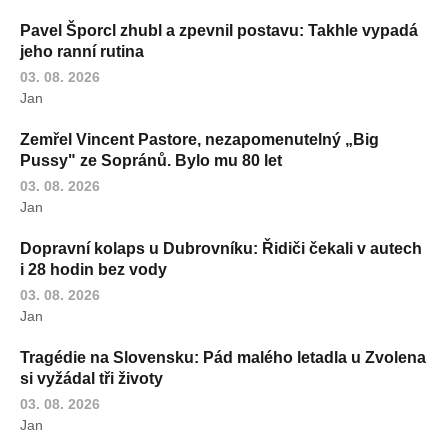
Pavel Šporcl zhubl a zpevnil postavu: Takhle vypadá
jeho ranní rutina
03. 08. 2026
Jan
Zemřel Vincent Pastore, nezapomenutelný „Big
Pussy" ze Sopránů. Bylo mu 80 let
03. 08. 2026
Jan
Dopravní kolaps u Dubrovníku: Řidiči čekali v autech
i 28 hodin bez vody
03. 08. 2026
Jan
Tragédie na Slovensku: Pád malého letadla u Zvolena
si vyžádal tři životy
03. 08. 2026
Jan