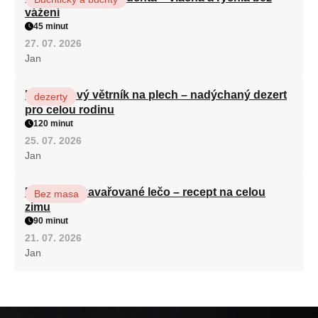
vážení
45 minut
27. 07. 2026
Jan
Karamelový větrník na plech – nadýchaný dezert
dezerty
pro celou rodinu
120 minut
25. 07. 2026
Jan
Babiččino zavařované lečo – recept na celou
Bez masa
zimu
90 minut
21. 07. 2026
Jan