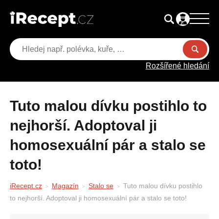
Rozšířené hledání
Tuto malou dívku postihlo to
nejhorší. Adoptoval ji
homosexuální pár a stalo se
toto!
iRecept.cz
Magazín
Stalo se
Tuto malou dívku postihlo
to nejhorší. Adoptoval ji homosexuální pár a stalo se toto!