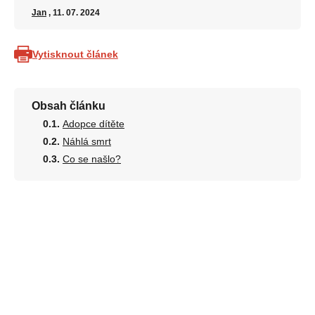
Jan
, 11. 07. 2024
Vytisknout článek
Obsah článku
Adopce dítěte
Náhlá smrt
Co se našlo?