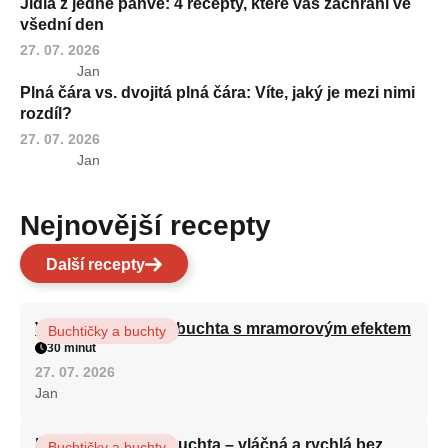
Jídla z jedné pánve: 4 recepty, které vás zachrání ve
všední den
27. 07. 2026
Jan
Plná čára vs. dvojitá plná čára: Víte, jaký je mezi nimi
rozdíl?
27. 07. 2026
Jan
Nejnovější recepty
Další recepty
Vláčná olejová litá buchta s mramorovým efektem
Buchtičky a buchty
30 minut
27. 07. 2026
Jan
Hrnková maková buchta – vláčná a rychlá bez
Buchtičky a buchty