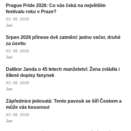
Prague Pride 2026: Co vás čeká na největším
festivalu roku v Praze?
03. 08. 2026
Jan
Srpen 2026 přinese dvě zatmění: jedno večer, druhé
za úsvitu
03. 08. 2026
Jan
Dalibor Janda o 45 letech manželství: Žena zvládla i
šílené dopisy fanynek
03. 08. 2026
Jan
Zápřednice jedovatá: Tento pavouk se šíří Českem a
může vás kousnout
03. 08. 2026
Jan