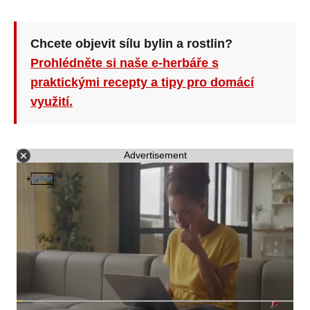
Chcete objevit sílu bylin a rostlin?
Prohlédněte si naše e-herbáře s
praktickými recepty a tipy pro domácí
využití.
Advertisement