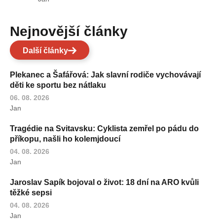
Nejnovější články
Další články
Plekanec a Šafářová: Jak slavní rodiče vychovávají
děti ke sportu bez nátlaku
06. 08. 2026
Jan
Tragédie na Svitavsku: Cyklista zemřel po pádu do
příkopu, našli ho kolemjdoucí
04. 08. 2026
Jan
Jaroslav Sapík bojoval o život: 18 dní na ARO kvůli
těžké sepsi
04. 08. 2026
Jan