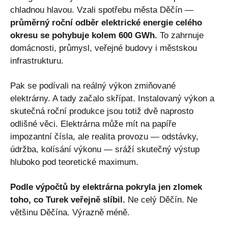
chladnou hlavou. Vzali spotřebu města Děčín —
průměrný roční odběr elektrické energie celého
okresu se pohybuje kolem 600 GWh.
To zahrnuje
domácnosti, průmysl, veřejné budovy i městskou
infrastrukturu.
Pak se podívali na reálný výkon zmiňované
elektrárny. A tady začalo skřípat. Instalovaný výkon a
skutečná roční produkce jsou totiž dvě naprosto
odlišné věci. Elektrárna může mít na papíře
impozantní čísla, ale realita provozu — odstávky,
údržba, kolísání výkonu — sráží skutečný výstup
hluboko pod teoretické maximum.
Podle výpočtů by elektrárna pokryla jen zlomek
toho, co Turek veřejně slíbil.
Ne celý Děčín. Ne
většinu Děčína. Výrazně méně.