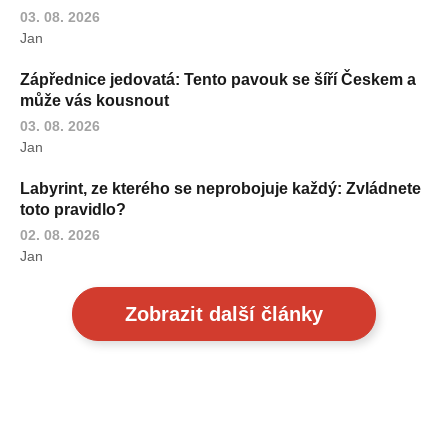
03. 08. 2026
Jan
Zápřednice jedovatá: Tento pavouk se šíří Českem a
může vás kousnout
03. 08. 2026
Jan
Labyrint, ze kterého se neprobojuje každý: Zvládnete
toto pravidlo?
02. 08. 2026
Jan
Zobrazit další články