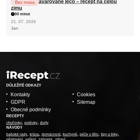
Babiččino zavařované lečo – recept na celou
Bez masa
zimu
90 minut
21. 07. 2026
Jan
DŮLEŽITÉ ODKAZY
Kontakty
Cookies
GDPR
Sitemap
Obecné podmínky
RECEPTY
chuťovky
polévky
dorty
NÁVODY
babské rady
krása
domácnost
kuchyně
péče o tělo
tipy a triky
pěstování
vaření
zahrada
zdraví