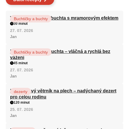
Vláčná olejová litá buchta s mramorovým efektem
Buchtičky a buchty
30 minut
27. 07. 2026
Jan
Hrnková maková buchta – vláčná a rychlá bez
Buchtičky a buchty
vážení
45 minut
27. 07. 2026
Jan
Karamelový větrník na plech – nadýchaný dezert
dezerty
pro celou rodinu
120 minut
25. 07. 2026
Jan