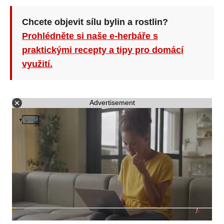
Chcete objevit sílu bylin a rostlin?
Prohlédněte si naše e-herbáře s
praktickými recepty a tipy pro domácí
využití.
Advertisement