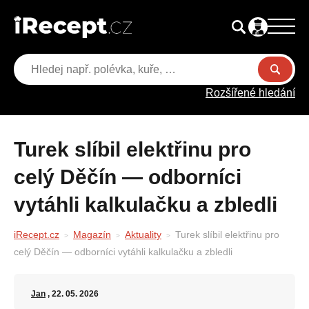
Rozšířené hledání
Turek slíbil elektřinu pro
celý Děčín — odborníci
vytáhli kalkulačku a zbledli
iRecept.cz
Magazín
Aktuality
Turek slíbil elektřinu pro
celý Děčín — odborníci vytáhli kalkulačku a zbledli
Jan
, 22. 05. 2026