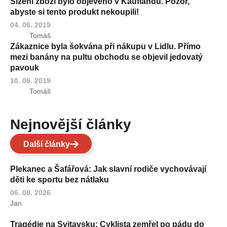
Šizení zboží bylo objeveno v Kauflandu. Pozor,
abyste si tento produkt nekoupili!
04. 06. 2019
Tomáš
Zákaznice byla šokvána při nákupu v Lidlu. Přímo
mezi banány na pultu obchodu se objevil jedovatý
pavouk
10. 06. 2019
Tomáš
Nejnovější články
Další články
Plekanec a Šafářová: Jak slavní rodiče vychovávají
děti ke sportu bez nátlaku
06. 08. 2026
Jan
Tragédie na Svitavsku: Cyklista zemřel po pádu do