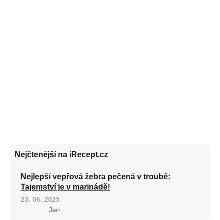
Nejčtenější na iRecept.cz
Nejlepší vepřová žebra pečená v troubě:
Tajemství je v marinádě!
23. 06. 2025
Jan