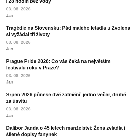
i 28 hodin bez vody
03. 08. 2026
Jan
Tragédie na Slovensku: Pád malého letadla u Zvolena
si vyžádal tři životy
03. 08. 2026
Jan
Prague Pride 2026: Co vás čeká na největším
festivalu roku v Praze?
03. 08. 2026
Jan
Srpen 2026 přinese dvě zatmění: jedno večer, druhé
za úsvitu
03. 08. 2026
Jan
Dalibor Janda o 45 letech manželství: Žena zvládla i
šílené dopisy fanynek