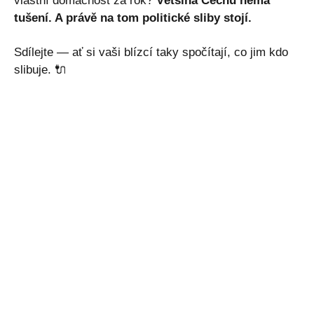
vlastní domácnost za rok?
Většina Čechů nemá
tušení. A právě na tom politické sliby stojí.
Sdílejte — ať si vaši blízcí taky spočítají, co jim kdo
slibuje. 🔌