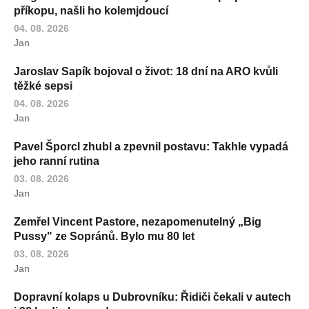
příkopu, našli ho kolemjdoucí
04. 08. 2026
Jan
Jaroslav Sapík bojoval o život: 18 dní na ARO kvůli
těžké sepsi
04. 08. 2026
Jan
Pavel Šporcl zhubl a zpevnil postavu: Takhle vypadá
jeho ranní rutina
03. 08. 2026
Jan
Zemřel Vincent Pastore, nezapomenutelný „Big
Pussy" ze Sopránů. Bylo mu 80 let
03. 08. 2026
Jan
Dopravní kolaps u Dubrovníku: Řidiči čekali v autech