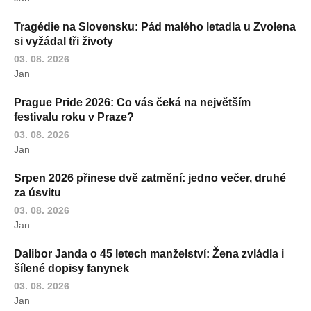
Tragédie na Slovensku: Pád malého letadla u Zvolena
si vyžádal tři životy
03. 08. 2026
Jan
Prague Pride 2026: Co vás čeká na největším
festivalu roku v Praze?
03. 08. 2026
Jan
Srpen 2026 přinese dvě zatmění: jedno večer, druhé
za úsvitu
03. 08. 2026
Jan
Dalibor Janda o 45 letech manželství: Žena zvládla i
šílené dopisy fanynek
03. 08. 2026
Jan