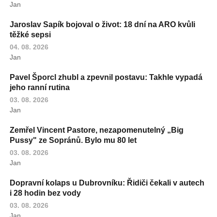
Jan
Jaroslav Sapík bojoval o život: 18 dní na ARO kvůli
těžké sepsi
04. 08. 2026
Jan
Pavel Šporcl zhubl a zpevnil postavu: Takhle vypadá
jeho ranní rutina
03. 08. 2026
Jan
Zemřel Vincent Pastore, nezapomenutelný „Big
Pussy" ze Sopránů. Bylo mu 80 let
03. 08. 2026
Jan
Dopravní kolaps u Dubrovníku: Řidiči čekali v autech
i 28 hodin bez vody
03. 08. 2026
Jan