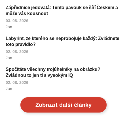
Zápřednice jedovatá: Tento pavouk se šíří Českem a
může vás kousnout
03. 08. 2026
Jan
Labyrint, ze kterého se neprobojuje každý: Zvládnete
toto pravidlo?
02. 08. 2026
Jan
Spočítáte všechny trojúhelníky na obrázku?
Zvládnou to jen ti s vysokým IQ
02. 08. 2026
Jan
Zobrazit další články