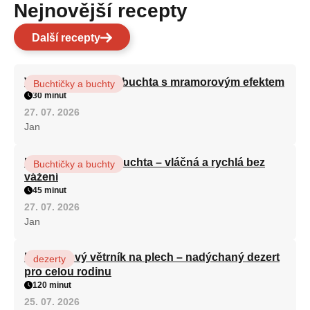
Nejnovější recepty
Další recepty
Vláčná olejová litá buchta s mramorovým efektem
Buchtičky a buchty
30 minut
27. 07. 2026
Jan
Hrnková maková buchta – vláčná a rychlá bez
Buchtičky a buchty
vážení
45 minut
27. 07. 2026
Jan
Karamelový větrník na plech – nadýchaný dezert
dezerty
pro celou rodinu
120 minut
25. 07. 2026