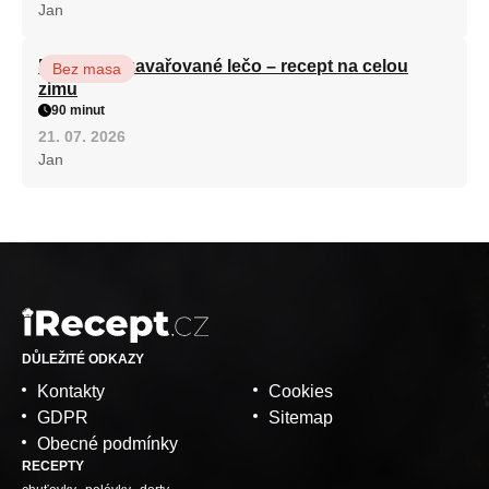
Jan
Babiččino zavařované lečo – recept na celou
Bez masa
zimu
90 minut
21. 07. 2026
Jan
DŮLEŽITÉ ODKAZY
Kontakty
Cookies
GDPR
Sitemap
Obecné podmínky
RECEPTY