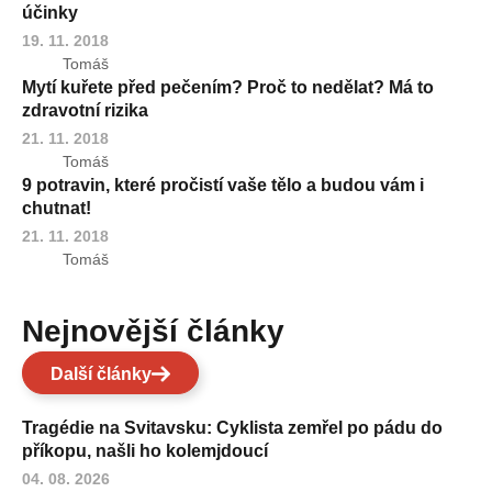
účinky
19. 11. 2018
Tomáš
Mytí kuřete před pečením? Proč to nedělat? Má to
zdravotní rizika
21. 11. 2018
Tomáš
9 potravin, které pročistí vaše tělo a budou vám i
chutnat!
21. 11. 2018
Tomáš
Nejnovější články
Další články
Tragédie na Svitavsku: Cyklista zemřel po pádu do
příkopu, našli ho kolemjdoucí
04. 08. 2026