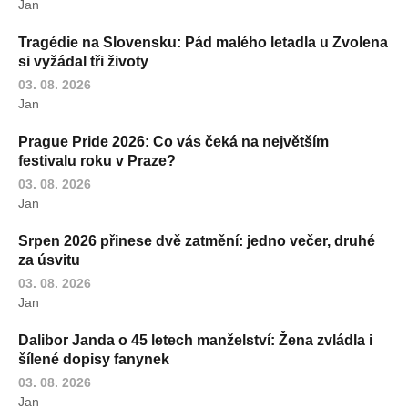
Jan
Tragédie na Slovensku: Pád malého letadla u Zvolena
si vyžádal tři životy
03. 08. 2026
Jan
Prague Pride 2026: Co vás čeká na největším
festivalu roku v Praze?
03. 08. 2026
Jan
Srpen 2026 přinese dvě zatmění: jedno večer, druhé
za úsvitu
03. 08. 2026
Jan
Dalibor Janda o 45 letech manželství: Žena zvládla i
šílené dopisy fanynek
03. 08. 2026
Jan