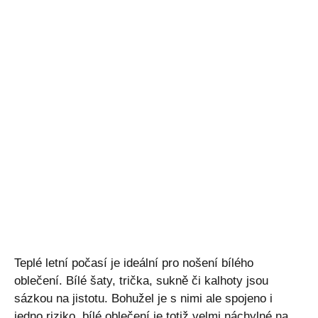
Teplé letní počasí je ideální pro nošení bílého
oblečení. Bílé šaty, trička, sukně či kalhoty jsou
sázkou na jistotu. Bohužel je s nimi ale spojeno i
jedno riziko, bílé oblečení je totiž velmi náchylné na