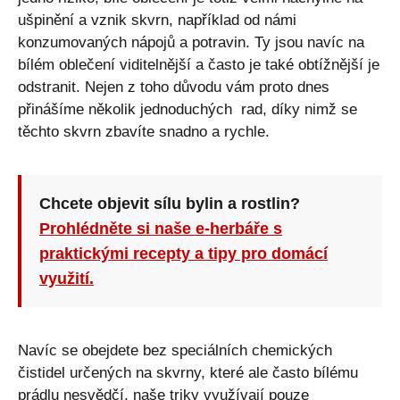
ušpinění a vznik skvrn, například od námi
konzumovaných nápojů a potravin. Ty jsou navíc na
bílém oblečení viditelnější a často je také obtížnější je
odstranit. Nejen z toho důvodu vám proto dnes
přinášíme několik jednoduchých rad, díky nimž se
těchto skvrn zbavíte snadno a rychle.
Chcete objevit sílu bylin a rostlin?
Prohlédněte si naše e-herbáře s
praktickými recepty a tipy pro domácí
využití.
Navíc se obejdete bez speciálních chemických
čistidel určených na skvrny, které ale často bílému
prádlu nesvědčí, naše triky využívají pouze