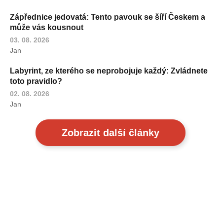
Zápřednice jedovatá: Tento pavouk se šíří Českem a
může vás kousnout
03. 08. 2026
Jan
Labyrint, ze kterého se neprobojuje každý: Zvládnete
toto pravidlo?
02. 08. 2026
Jan
Zobrazit další články