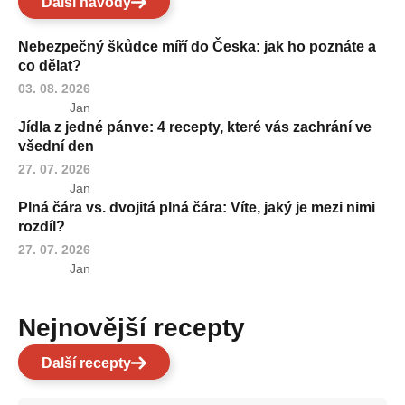
Další návody
Nebezpečný škůdce míří do Česka: jak ho poznáte a
co dělat?
03. 08. 2026
Jan
Jídla z jedné pánve: 4 recepty, které vás zachrání ve
všední den
27. 07. 2026
Jan
Plná čára vs. dvojitá plná čára: Víte, jaký je mezi nimi
rozdíl?
27. 07. 2026
Jan
Nejnovější recepty
Další recepty