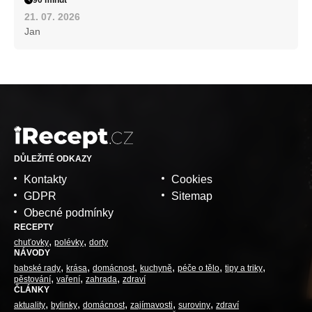
21. 07. 2026
Jan
DŮLEŽITÉ ODKAZY
Kontakty
Cookies
GDPR
Sitemap
Obecné podmínky
RECEPTY
chuťovky
polévky
dorty
NÁVODY
babské rady
krása
domácnost
kuchyně
péče o tělo
tipy a triky
pěstování
vaření
zahrada
zdraví
ČLÁNKY
aktuality
bylinky
domácnost
zajímavosti
suroviny
zdraví