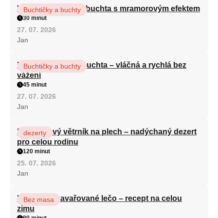
Vláčná olejová litá buchta s mramorovým efektem
Buchtičky a buchty
30 minut
27. 07. 2026
Jan
Hrnková maková buchta – vláčná a rychlá bez
Buchtičky a buchty
vážení
45 minut
27. 07. 2026
Jan
Karamelový větrník na plech – nadýchaný dezert
dezerty
pro celou rodinu
120 minut
25. 07. 2026
Jan
Babiččino zavařované lečo – recept na celou
Bez masa
zimu
90 minut