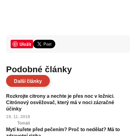
Uložit
Podobné články
Další články
Rozkrojte citrony a nechte je přes noc v ložnici.
Citrónový osvěžovač, který má v noci zázračné
účinky
19. 11. 2018
Tomáš
Mytí kuřete před pečením? Proč to nedělat? Má to
zdravotní rizika