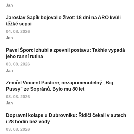
Jan
Jaroslav Sapík bojoval o život: 18 dní na ARO kvůli
těžké sepsi
04. 08. 2026
Jan
Pavel Šporcl zhubl a zpevnil postavu: Takhle vypadá
jeho ranní rutina
03. 08. 2026
Jan
Zemřel Vincent Pastore, nezapomenutelný „Big
Pussy" ze Sopránů. Bylo mu 80 let
03. 08. 2026
Jan
Dopravní kolaps u Dubrovníku: Řidiči čekali v autech
i 28 hodin bez vody
03. 08. 2026