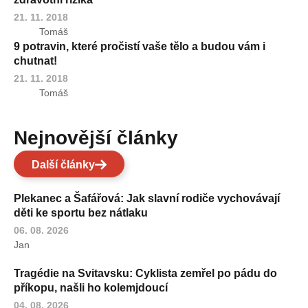
21. 11. 2018
Tomáš
9 potravin, které pročistí vaše tělo a budou vám i
chutnat!
21. 11. 2018
Tomáš
Nejnovější články
Další články
Plekanec a Šafářová: Jak slavní rodiče vychovávají
děti ke sportu bez nátlaku
06. 08. 2026
Jan
Tragédie na Svitavsku: Cyklista zemřel po pádu do
příkopu, našli ho kolemjdoucí
04. 08. 2026