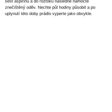
šest aspirinů a do roztoku následně namočte
znečištěný oděv. Nechte půl hodiny působit a po
uplynutí této doby prádlo vyperte jako obvykle.