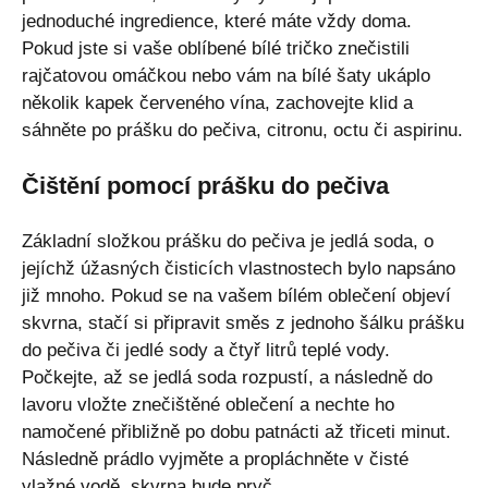
jednoduché ingredience, které máte vždy doma.
Pokud jste si vaše oblíbené bílé tričko znečistili
rajčatovou omáčkou nebo vám na bílé šaty ukáplo
několik kapek červeného vína, zachovejte klid a
sáhněte po prášku do pečiva, citronu, octu či aspirinu.
Čištění pomocí prášku do pečiva
Základní složkou prášku do pečiva je jedlá soda, o
jejíchž úžasných čisticích vlastnostech bylo napsáno
již mnoho. Pokud se na vašem bílém oblečení objeví
skvrna, stačí si připravit směs z jednoho šálku prášku
do pečiva či jedlé sody a čtyř litrů teplé vody.
Počkejte, až se jedlá soda rozpustí, a následně do
lavoru vložte znečištěné oblečení a nechte ho
namočené přibližně po dobu patnácti až třiceti minut.
Následně prádlo vyjměte a propláchněte v čisté
vlažné vodě, skvrna bude pryč.