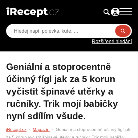
Rozšířené hledání
Geniální a stoprocentně
účinný fígl jak za 5 korun
vyčistit špinavé utěrky a
ručníky. Trik mojí babičky
nyní sdílím všude.
iRecept.cz
Magazín
Geniální a stoprocentně účinný fígl jak
za 5 korun vyčistit špinavé utěrky a ručníky. Trik mojí babičky