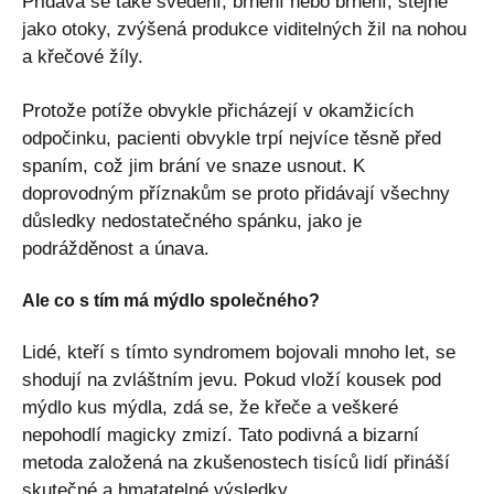
Přidává se také svědění, brnění nebo brnění, stejně
jako otoky, zvýšená produkce viditelných žil na nohou
a křečové žíly.
Protože potíže obvykle přicházejí v okamžicích
odpočinku, pacienti obvykle trpí nejvíce těsně před
spaním, což jim brání ve snaze usnout. K
doprovodným příznakům se proto přidávají všechny
důsledky nedostatečného spánku, jako je
podrážděnost a únava.
Ale co s tím má mýdlo společného?
Lidé, kteří s tímto syndromem bojovali mnoho let, se
shodují na zvláštním jevu. Pokud vloží kousek pod
mýdlo kus mýdla, zdá se, že křeče a veškeré
nepohodlí magicky zmizí. Tato podivná a bizarní
metoda založená na zkušenostech tisíců lidí přináší
skutečné a hmatatelné výsledky.