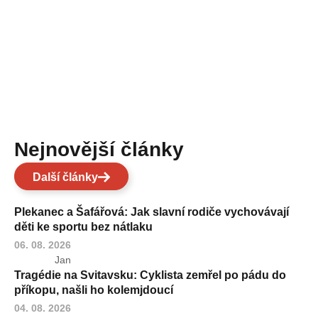
Nejnovější články
Další články
Plekanec a Šafářová: Jak slavní rodiče vychovávají
děti ke sportu bez nátlaku
06. 08. 2026
Jan
Tragédie na Svitavsku: Cyklista zemřel po pádu do
příkopu, našli ho kolemjdoucí
04. 08. 2026