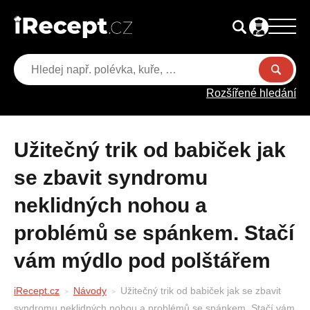
Rozšířené hledání
Užitečný trik od babiček jak
se zbavit syndromu
neklidných nohou a
problémů se spánkem. Stačí
vám mýdlo pod polštářem
iRecept.cz
Návody
Užitečný trik od babiček jak se zbavit
syndromu neklidných nohou a problémů se spánkem. Stačí vám