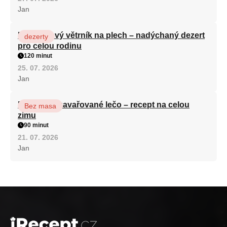
Jan
Karamelový větrník na plech – nadýchaný dezert
dezerty
pro celou rodinu
120 minut
25. 07. 2026
Jan
Babiččino zavařované lečo – recept na celou
Bez masa
zimu
90 minut
21. 07. 2026
Jan