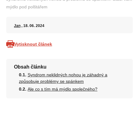
mýdlo pod polštářem
Jan
, 18. 06. 2024
Vytisknout článek
Obsah článku
Syndrom neklidných nohou je záhadný a
způsobuje problémy se spánkem
Ale co s tím má mýdlo společného?