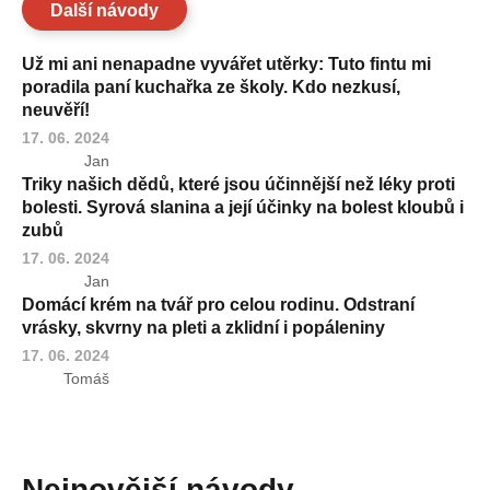
Další návody
Už mi ani nenapadne vyvářet utěrky: Tuto fintu mi
poradila paní kuchařka ze školy. Kdo nezkusí,
neuvěří!
17. 06. 2024
Jan
Triky našich dědů, které jsou účinnější než léky proti
bolesti. Syrová slanina a její účinky na bolest kloubů i
zubů
17. 06. 2024
Jan
Domácí krém na tvář pro celou rodinu. Odstraní
vrásky, skvrny na pleti a zklidní i popáleniny
17. 06. 2024
Tomáš
Nejnovější návody