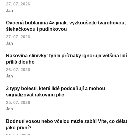
27. 07. 2026
Jan
Ovocná bublanina 4× jinak: vyzkoušejte tvarohovou,
šlehačkovou i pudinkovou
27. 07. 2026
Jan
Rakovina slinivky: tyhle příznaky ignoruje většina lidí
příliš dlouho
26. 07. 2026
Jan
3 typy bolesti, které lidé podceňují a mohou
signalizovat rakovinu plic
25. 07. 2026
Jan
Bodnutí vosou nebo včelou může zabít! Víte, co dělat
jako první?