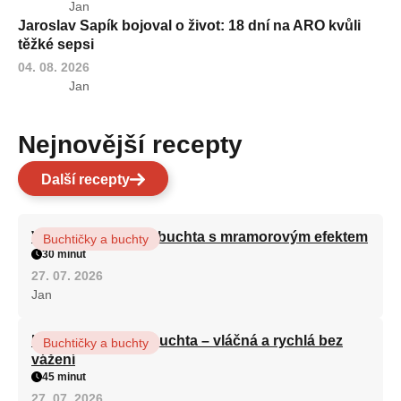
Jan
Jaroslav Sapík bojoval o život: 18 dní na ARO kvůli
těžké sepsi
04. 08. 2026
Jan
Nejnovější recepty
Další recepty
Vláčná olejová litá buchta s mramorovým efektem
Buchtičky a buchty
30 minut
27. 07. 2026
Jan
Hrnková maková buchta – vláčná a rychlá bez
Buchtičky a buchty
vážení
45 minut
27. 07. 2026