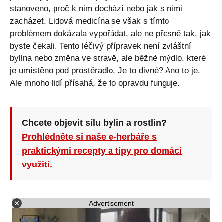
stanoveno, proč k nim dochází nebo jak s nimi
zacházet. Lidová medicína se však s tímto
problémem dokázala vypořádat, ale ne přesně tak, jak
byste čekali. Tento léčivý přípravek není zvláštní
bylina nebo změna ve stravě, ale běžné mýdlo, které
je umístěno pod prostěradlo. Je to divné? Ano to je.
Ale mnoho lidí přísahá, že to opravdu funguje.
Chcete objevit sílu bylin a rostlin?
Prohlédněte si naše e-herbáře s
praktickými recepty a tipy pro domácí
využití.
Advertisement