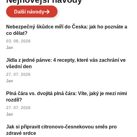
Další návody
Nebezpečný škůdce míří do Česka: jak ho poznáte a
co dělat?
03. 08. 2026
Jan
Jídla z jedné pánve: 4 recepty, které vás zachrání ve
všední den
27. 07. 2026
Jan
Plná čára vs. dvojitá plná čára: Víte, jaký je mezi nimi
rozdíl?
27. 07. 2026
Jan
Jak si připravit citronovo-česnekovou směs pro
zdravé srdce