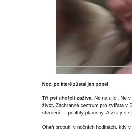
Noc, po které zůstal jen popel
Tři psi uhořeli zaživa.
Ne na ulici. Ne v
život. Záchranné centrum pro zvířata v 
stvoření — pohltily plameny. A vzaly s s
Oheň propukl v nočních hodinách, kdy v 