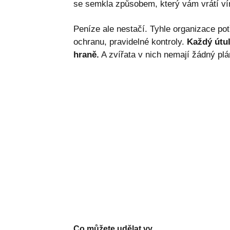
se semkla způsobem, který vám vrátí víru
Peníze ale nestačí. Tyhle organizace p
ochranu, pravidelné kontroly.
Každý útu
hraně.
A zvířata v nich nemají žádný plá
Co můžete udělat vy