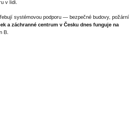
 v lidi.
otřebují systémovou podporu — bezpečné budovy, požární
lek a záchranné centrum v Česku dnes funguje na
n B.