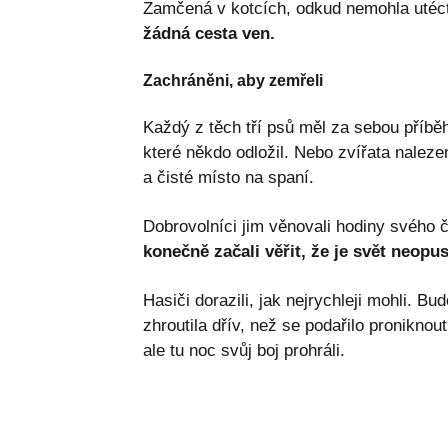
Zamčená v kotcích, odkud nemohla utéc
žádná cesta ven.
Zachráněni, aby zemřeli
Každý z těch tří psů měl za sebou příběh
které někdo odložil. Nebo zvířata nalezená 
a čisté místo na spaní.
Dobrovolníci jim věnovali hodiny svého ča
konečně začali věřit, že je svět neopust
Hasiči dorazili, jak nejrychleji mohli. Bu
zhroutila dřív, než se podařilo proniknou
ale tu noc svůj boj prohráli.