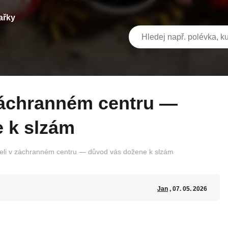
ařky
 k slzám
ořeli v záchranném centru — důvod vás dožene k slzám
Jan
, 07. 05. 2026