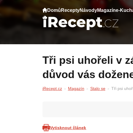
Domů
Recepty
Návody
Magazín
e-Kuch
Tři psi uhořeli v záchranném centru —
důvod vás dožene
iRecept.cz
Magazín
Stalo se
Tři psi uh
Vytisknout článek