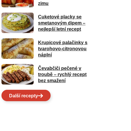
zimu
Cuketové placky se
smetanovým dipem –
nejlepší letní recept
Krupicové palačinky s
tvarohovo-citronovou
náplní
Čevabčiči pečené v
troubě – rychlý recept
bez smažení
Další recepty