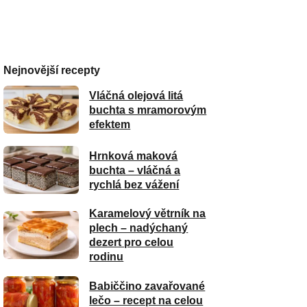
Nejnovější recepty
Vláčná olejová litá
buchta s mramorovým
efektem
Hrnková maková
buchta – vláčná a
rychlá bez vážení
Karamelový větrník na
plech – nadýchaný
dezert pro celou
rodinu
Babiččino zavařované
lečo – recept na celou