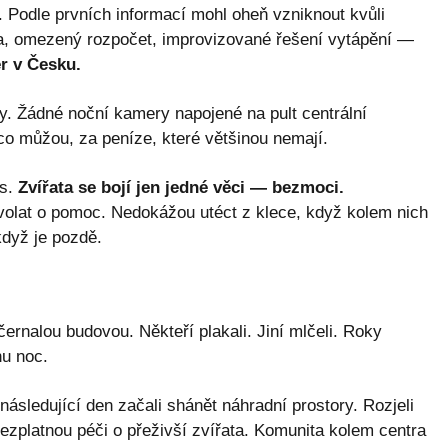
. Podle prvních informací mohl oheň vzniknout kvůli
va, omezený rozpočet, improvizované řešení vytápění —
er v Česku.
y. Žádné noční kamery napojené na pult centrální
 co můžou, za peníze, které většinou nemají.
ás.
Zvířata se bojí jen jedné věci — bezmoci.
olat o pomoc. Nedokážou utéct z klece, když kolem nich
když je pozdě.
černalou budovou. Někteří plakali. Jiní mlčeli. Roky
nu noc.
ásledující den začali shánět náhradní prostory. Rozjeli
i bezplatnou péči o přeživší zvířata. Komunita kolem centra