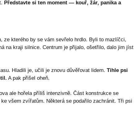
t.
Představte si ten moment — kouř, žár, panika a
, ze kterého by se vám sevřelo hrdlo. Byli to mazlíčci,
na kraji silnice. Centrum je přijalo, ošetřilo, dalo jim jíst
su. Hladili je, učili je znovu důvěřovat lidem.
Tihle psi
il.
A pak přišel oheň.
dova ale hořela příliš intenzivně. Část konstrukce se
t ke všem zvířatům. Některá se podařilo zachránit. Tři psi