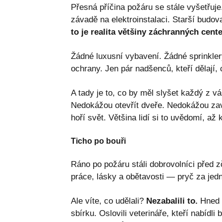
Přesná příčina požáru se stále vyšetřuje
závadě na elektroinstalaci. Starší budo
to je realita většiny záchranných cent
Žádné luxusní vybavení. Žádné sprinkler
ochrany. Jen pár nadšenců, kteří dělají,
A tady je to, co by měl slyšet každý z v
Nedokážou otevřít dveře. Nedokážou zav
hoří svět. Většina lidí si to uvědomí, až 
Ticho po bouři
Ráno po požáru stáli dobrovolníci před z
práce, lásky a obětavosti — pryč za jed
Ale víte, co udělali?
Nezabalili to.
Hned n
sbírku. Oslovili veterináře, kteří nabídl