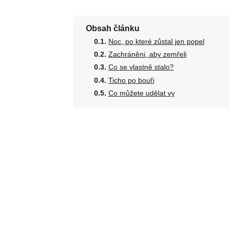
Obsah článku
Noc, po které zůstal jen popel
Zachráněni, aby zemřeli
Co se vlastně stalo?
Ticho po bouři
Co můžete udělat vy