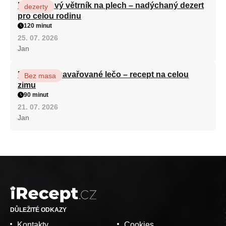
Karamelový větrník na plech – nadýchaný dezert
dezerty
pro celou rodinu
120 minut
25. 07. 2026
Jan
Babiččino zavařované lečo – recept na celou
Bez masa
zimu
90 minut
21. 07. 2026
Jan
DŮLEŽITÉ ODKAZY
Kontakty
Cookies