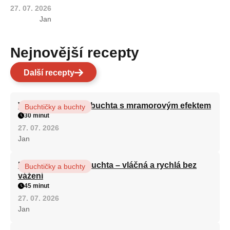
27. 07. 2026
Jan
Nejnovější recepty
Další recepty
Vláčná olejová litá buchta s mramorovým efektem
Buchtičky a buchty
30 minut
27. 07. 2026
Jan
Hrnková maková buchta – vláčná a rychlá bez
Buchtičky a buchty
vážení
45 minut
27. 07. 2026
Jan