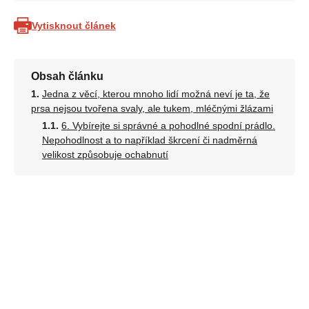
Vytisknout článek
Obsah článku
Jedna z věcí, kterou mnoho lidí možná neví je ta, že
prsa nejsou tvořena svaly, ale tukem, mléčnými žlázami
6. Vybírejte si správné a pohodlné spodní prádlo.
Nepohodlnost a to například škrcení či nadměrná
velikost způsobuje ochabnutí