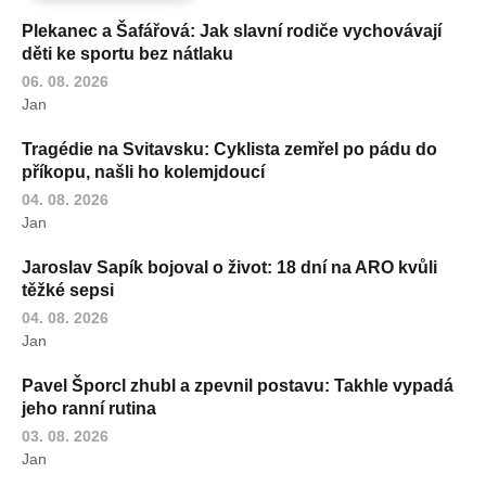
Plekanec a Šafářová: Jak slavní rodiče vychovávají
děti ke sportu bez nátlaku
06. 08. 2026
Jan
Tragédie na Svitavsku: Cyklista zemřel po pádu do
příkopu, našli ho kolemjdoucí
04. 08. 2026
Jan
Jaroslav Sapík bojoval o život: 18 dní na ARO kvůli
těžké sepsi
04. 08. 2026
Jan
Pavel Šporcl zhubl a zpevnil postavu: Takhle vypadá
jeho ranní rutina
03. 08. 2026
Jan