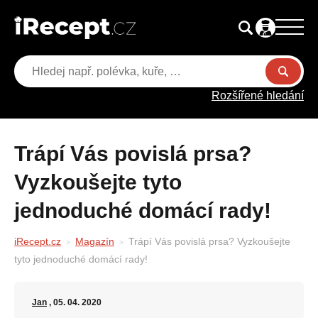
Rozšířené hledání
Trápí Vás povislá prsa?
Vyzkoušejte tyto
jednoduché domácí rady!
iRecept.cz
Magazín
Trápí Vás povislá prsa? Vyzkoušejte
tyto jednoduché domácí rady!
Jan
, 05. 04. 2020