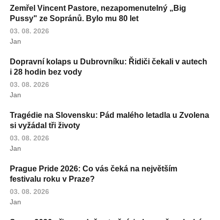
Zemřel Vincent Pastore, nezapomenutelný „Big
Pussy" ze Sopránů. Bylo mu 80 let
03. 08. 2026
Jan
Dopravní kolaps u Dubrovníku: Řidiči čekali v autech
i 28 hodin bez vody
03. 08. 2026
Jan
Tragédie na Slovensku: Pád malého letadla u Zvolena
si vyžádal tři životy
03. 08. 2026
Jan
Prague Pride 2026: Co vás čeká na největším
festivalu roku v Praze?
03. 08. 2026
Jan