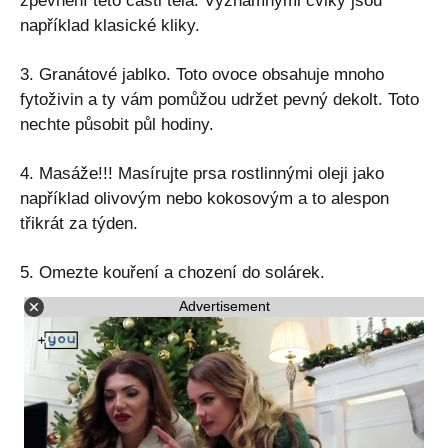
zpevnění této části těla. Významnými cviky jsou
například klasické kliky.
3. Granátové jablko. Toto ovoce obsahuje mnoho
fytoživin a ty vám pomůžou udržet pevný dekolt. Toto
nechte působit půl hodiny.
4. Masáže!!! Masírujte prsa rostlinnými oleji jako
například olivovým nebo kokosovým a to alespon
třikrát za týden.
5. Omezte kouření a chození do solárek.
Advertisement