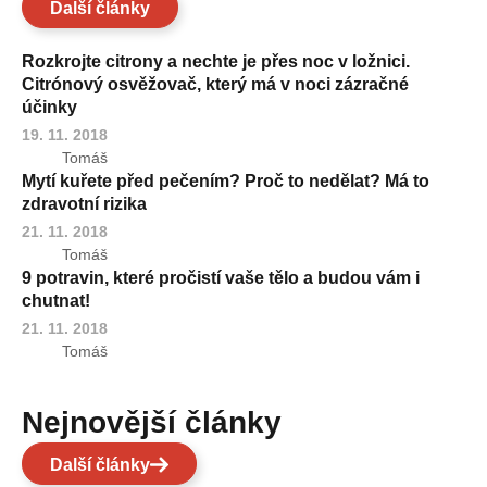
Další články
Rozkrojte citrony a nechte je přes noc v ložnici.
Citrónový osvěžovač, který má v noci zázračné
účinky
19. 11. 2018
Tomáš
Mytí kuřete před pečením? Proč to nedělat? Má to
zdravotní rizika
21. 11. 2018
Tomáš
9 potravin, které pročistí vaše tělo a budou vám i
chutnat!
21. 11. 2018
Tomáš
Nejnovější články
Další články