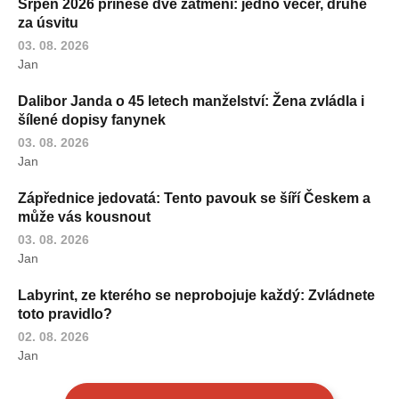
Srpen 2026 přinese dvě zatmění: jedno večer, druhé
za úsvitu
03. 08. 2026
Jan
Dalibor Janda o 45 letech manželství: Žena zvládla i
šílené dopisy fanynek
03. 08. 2026
Jan
Zápřednice jedovatá: Tento pavouk se šíří Českem a
může vás kousnout
03. 08. 2026
Jan
Labyrint, ze kterého se neprobojuje každý: Zvládnete
toto pravidlo?
02. 08. 2026
Jan