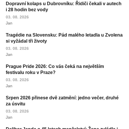
Dopravní kolaps u Dubrovníku: Řidiči čekali v autech
i 28 hodin bez vody
03. 08. 2026
Jan
Tragédie na Slovensku: Pád malého letadla u Zvolena
si vyžádal tři životy
03. 08. 2026
Jan
Prague Pride 2026: Co vás čeká na největším
festivalu roku v Praze?
03. 08. 2026
Jan
Srpen 2026 přinese dvě zatmění: jedno večer, druhé
za úsvitu
03. 08. 2026
Jan