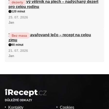
Karamelový větrník na plech – nadýchaný dezert
dezerty
pro celou rodinu
120 minut
25. 07. 2026
Jan
Babiččino zavařované lečo – recept na celou
Bez masa
zimu
90 minut
21. 07. 2026
Jan
DŮLEŽITÉ ODKAZY
Kontakty
Cookies