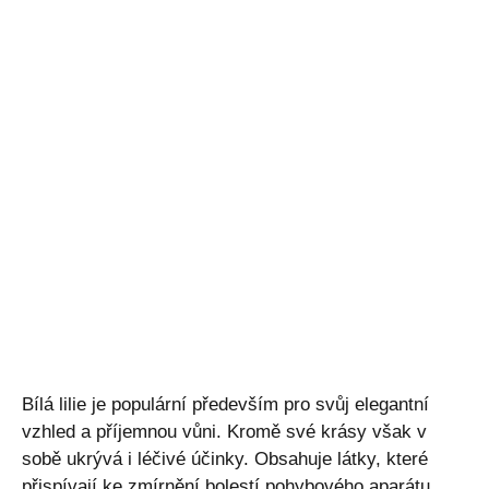
Bílá lilie je populární především pro svůj elegantní
vzhled a příjemnou vůni. Kromě své krásy však v
sobě ukrývá i léčivé účinky. Obsahuje látky, které
přispívají ke zmírnění bolestí pohybového aparátu,