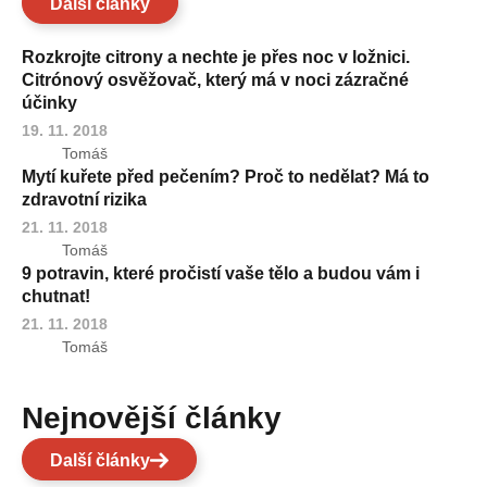
Další články
Rozkrojte citrony a nechte je přes noc v ložnici.
Citrónový osvěžovač, který má v noci zázračné
účinky
19. 11. 2018
Tomáš
Mytí kuřete před pečením? Proč to nedělat? Má to
zdravotní rizika
21. 11. 2018
Tomáš
9 potravin, které pročistí vaše tělo a budou vám i
chutnat!
21. 11. 2018
Tomáš
Nejnovější články
Další články