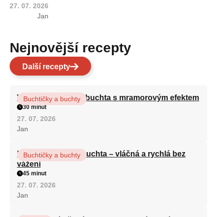
27. 07. 2026
Jan
Nejnovější recepty
Další recepty
Vláčná olejová litá buchta s mramorovým efektem
Buchtičky a buchty
30 minut
27. 07. 2026
Jan
Hrnková maková buchta – vláčná a rychlá bez
Buchtičky a buchty
vážení
45 minut
27. 07. 2026
Jan