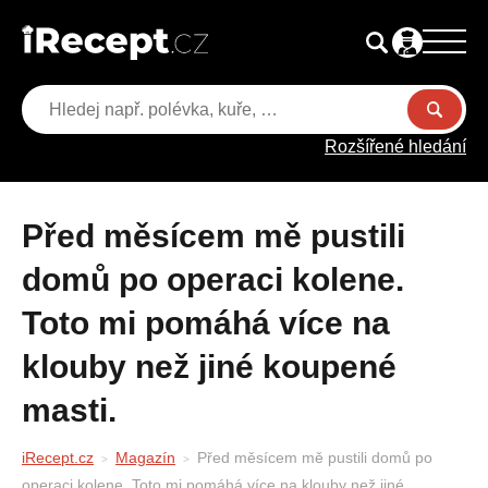
Rozšířené hledání
Před měsícem mě pustili
domů po operaci kolene.
Toto mi pomáhá více na
klouby než jiné koupené
masti.
iRecept.cz
Magazín
Před měsícem mě pustili domů po
operaci kolene. Toto mi pomáhá více na klouby než jiné