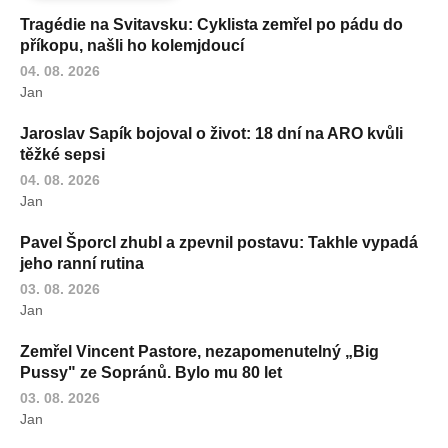
Tragédie na Svitavsku: Cyklista zemřel po pádu do
příkopu, našli ho kolemjdoucí
04. 08. 2026
Jan
Jaroslav Sapík bojoval o život: 18 dní na ARO kvůli
těžké sepsi
04. 08. 2026
Jan
Pavel Šporcl zhubl a zpevnil postavu: Takhle vypadá
jeho ranní rutina
03. 08. 2026
Jan
Zemřel Vincent Pastore, nezapomenutelný „Big
Pussy" ze Sopránů. Bylo mu 80 let
03. 08. 2026
Jan