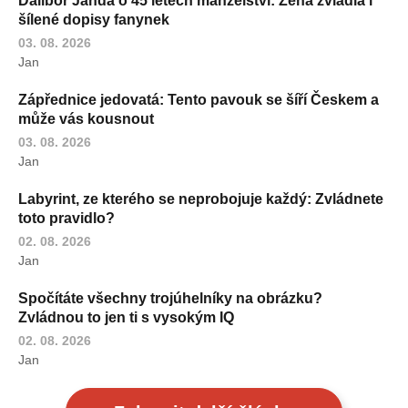
Dalibor Janda o 45 letech manželství: Žena zvládla i
šílené dopisy fanynek
03. 08. 2026
Jan
Zápřednice jedovatá: Tento pavouk se šíří Českem a
může vás kousnout
03. 08. 2026
Jan
Labyrint, ze kterého se neprobojuje každý: Zvládnete
toto pravidlo?
02. 08. 2026
Jan
Spočítáte všechny trojúhelníky na obrázku?
Zvládnou to jen ti s vysokým IQ
02. 08. 2026
Jan