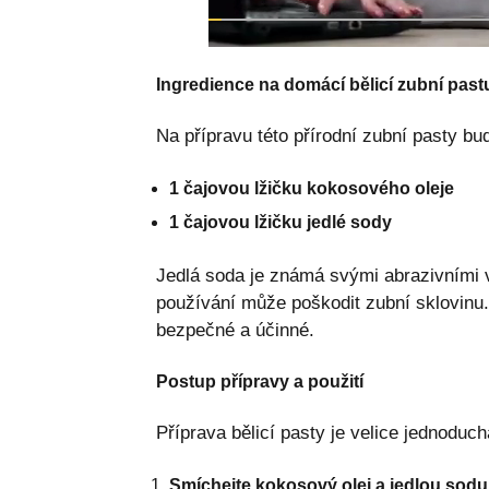
Ingredience na domácí bělicí zubní past
Na přípravu této přírodní zubní pasty bu
1 čajovou lžičku kokosového oleje
1 čajovou lžičku jedlé sody
Jedlá soda je známá svými abrazivními 
používání může poškodit zubní sklovinu.
bezpečné a účinné.
Postup přípravy a použití
Příprava bělicí pasty je velice jednoduch
Smíchejte kokosový olej a jedlou sodu