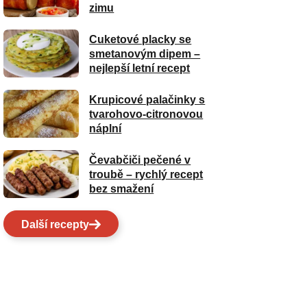
zimu
Cuketové placky se
smetanovým dipem –
nejlepší letní recept
Krupicové palačinky s
tvarohovo-citronovou
náplní
Čevabčiči pečené v
troubě – rychlý recept
bez smažení
Další recepty