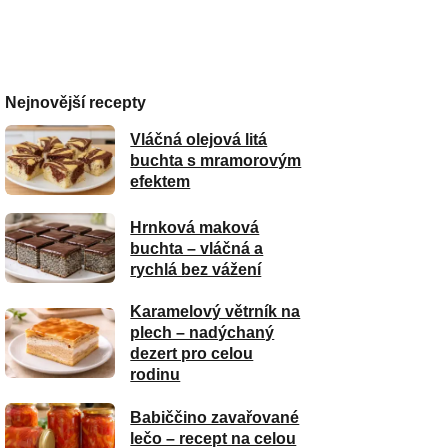
Nejnovější recepty
Vláčná olejová litá
buchta s mramorovým
efektem
Hrnková maková
buchta – vláčná a
rychlá bez vážení
Karamelový větrník na
plech – nadýchaný
dezert pro celou
rodinu
Babiččino zavařované
lečo – recept na celou