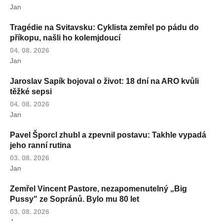
Jan
Tragédie na Svitavsku: Cyklista zemřel po pádu do
příkopu, našli ho kolemjdoucí
04. 08. 2026
Jan
Jaroslav Sapík bojoval o život: 18 dní na ARO kvůli
těžké sepsi
04. 08. 2026
Jan
Pavel Šporcl zhubl a zpevnil postavu: Takhle vypadá
jeho ranní rutina
03. 08. 2026
Jan
Zemřel Vincent Pastore, nezapomenutelný „Big
Pussy" ze Sopránů. Bylo mu 80 let
03. 08. 2026