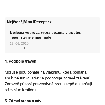
Nejčtenější na iRecept.cz
Nejlepší vepřová žebra pečená v troubě:
Tajemství je v marinádě!
23. 06. 2025
Jan
4. Podpora trávení
Moruše jsou bohaté na vlákninu, která pomáhá
správné funkci střev a podporuje zdravé
trávení
.
Zároveň působí preventivně proti zácpě a zlepšují
střevní mikroflóru.
5. Zdraví srdce a cév