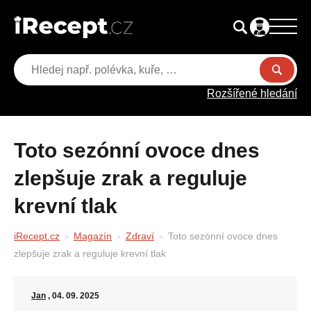
Rozšířené hledání
Toto sezónní ovoce dnes
zlepšuje zrak a reguluje
krevní tlak
iRecept.cz
Magazín
Zdraví
Toto sezónní ovoce dnes
zlepšuje zrak a reguluje krevní tlak
Jan
, 04. 09. 2025