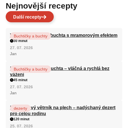
Nejnovější recepty
Další recepty
Vláčná olejová litá buchta s mramorovým efektem
Buchtičky a buchty
30 minut
27. 07. 2026
Jan
Hrnková maková buchta – vláčná a rychlá bez
Buchtičky a buchty
vážení
45 minut
27. 07. 2026
Jan
Karamelový větrník na plech – nadýchaný dezert
dezerty
pro celou rodinu
120 minut
25. 07. 2026