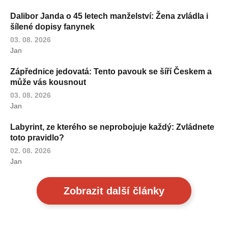
Dalibor Janda o 45 letech manželství: Žena zvládla i
šílené dopisy fanynek
03. 08. 2026
Jan
Zápřednice jedovatá: Tento pavouk se šíří Českem a
může vás kousnout
03. 08. 2026
Jan
Labyrint, ze kterého se neprobojuje každý: Zvládnete
toto pravidlo?
02. 08. 2026
Jan
Zobrazit další články