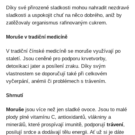
Díky své přirozené sladkosti mohou nahradit nezdravé
sladkosti a uspokojit chuť na něco dobrého, aniž by
zatěžovaly organismus rafinovaným cukrem.
Moruše v tradiční medicíně
V tradiční čínské medicíně se moruše využívají po
staletí. Jsou ceněné pro podporu krvetvorby,
detoxikaci jater a posílení zraku. Díky svým
vlastnostem se doporučují také při celkovém
vyčerpání, anémii či problémech s trávením.
Shrnutí
Moruše
jsou více než jen sladké ovoce. Jsou to malé
plody plné vitamínu C, antioxidantů, vlákniny a
minerálů, které prospívají imunitě, podporují
trávení
,
posilují srdce a dodávají tělu energii. Ať už si je dáte