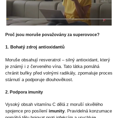
Proč jsou moruše považovány za superovoce?
1. Bohatý zdroj antioxidantů
Moruše obsahují resveratrol – silný antioxidant, který
je známý i z červeného vína. Tato látka pomáhá
chránit buňky před volnými radikály, zpomaluje proces
stárnutí a podporuje dlouhověkost.
2. Podpora imunity
Vysoký obsah vitamínu C dělá z moruší skvělého
spojence pro posílení
imunity
. Pravidelná konzumace
pomáhá tělu bojovat proti infekcím a urychluje