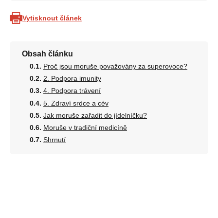
Vytisknout článek
Obsah článku
Proč jsou moruše považovány za superovoce?
2. Podpora imunity
4. Podpora trávení
5. Zdraví srdce a cév
Jak moruše zařadit do jídelníčku?
Moruše v tradiční medicíně
Shrnutí