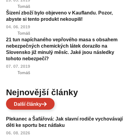
Tomáš
Šizení zboží bylo objeveno v Kauflandu. Pozor,
abyste si tento produkt nekoupili!
04. 06. 2019
Tomáš
21 tun napíchaného vepřového masa s obsahem
nebezpečných chemických látek dorazilo na
Slovensko již minulý měsíc. Jaké jsou následky
tohoto nebezpečí?
07. 07. 2019
Tomáš
Nejnovější články
Další články
Plekanec a Šafářová: Jak slavní rodiče vychovávají
děti ke sportu bez nátlaku
06. 08. 2026