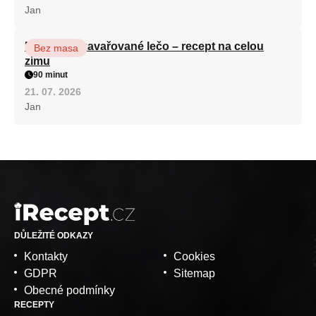
Jan
Babiččino zavařované lečo – recept na celou
Bez masa
zimu
90 minut
21. 07. 2026
Jan
DŮLEŽITÉ ODKAZY
Kontakty
Cookies
GDPR
Sitemap
Obecné podmínky
RECEPTY