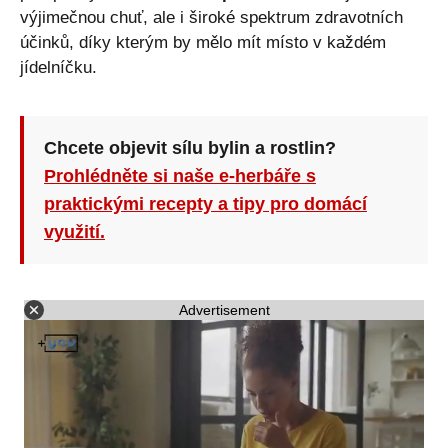
výjimečnou chuť, ale i široké spektrum zdravotních
účinků, díky kterým by mělo mít místo v každém
jídelníčku.
Chcete objevit sílu bylin a rostlin?
Prohlédněte si naše e-herbáře s
praktickými recepty a tipy pro domácí
využití.
Advertisement