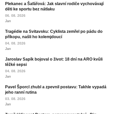
Plekanec a Šafářová: Jak slavní rodiče vychovávají
děti ke sportu bez nátlaku
06. 08. 2026
Jan
Tragédie na Svitavsku: Cyklista zemřel po pádu do
příkopu, našli ho kolemjdoucí
04. 08. 2026
Jan
Jaroslav Sapík bojoval o život: 18 dní na ARO kvůli
těžké sepsi
04. 08. 2026
Jan
Pavel Šporcl zhubl a zpevnil postavu: Takhle vypadá
jeho ranní rutina
03. 08. 2026
Jan