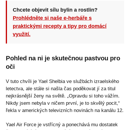
Chcete objevit sílu bylin a rostlin?
Prohlédněte si naše e-herbáře s
praktickými recepty a tipy pro domácí
využití.
Pohled na ni je skutečnou pastvou pro
oči
V tuto chvíli je Yael Shelbia ve službách izraelského
letectva, ale stále si našla čas poděkovat jí za titul
nejkrásnější ženy na světě. „Opravdu si toho vážím.
Nikdy jsem nebyla v ničem první, je to skvělý pocit,“
řekla v amerických televizních novinách na kanálu 12.
Yael Air Force je vstřícný a ponechává mu dostatek