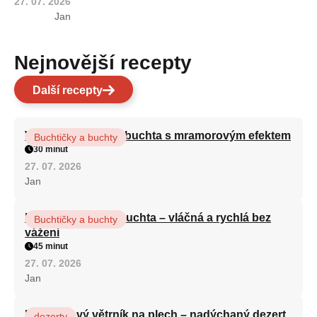
27. 07. 2026
Jan
Nejnovější recepty
Další recepty
Vláčná olejová litá buchta s mramorovým efektem
Buchtičky a buchty
30 minut
27. 07. 2026
Jan
Hrnková maková buchta – vláčná a rychlá bez
Buchtičky a buchty
vážení
45 minut
27. 07. 2026
Jan
Karamelový větrník na plech – nadýchaný dezert
dezerty