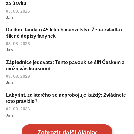
za úsvitu
03. 08. 2026
Jan
Dalibor Janda o 45 letech manželství: Žena zvládla i
šílené dopisy fanynek
03. 08. 2026
Jan
Zápřednice jedovatá: Tento pavouk se šíří Českem a
může vás kousnout
03. 08. 2026
Jan
Labyrint, ze kterého se neprobojuje každý: Zvládnete
toto pravidlo?
02. 08. 2026
Jan
Zobrazit další články