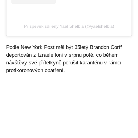
Příspěvek sdílený Yael Shelbia (@yaelshelbia)
Podle New York Post měl být 35letý Brandon Corff
deportován z Izraele loni v srpnu poté, co během
návštěvy své přítelkyně porušil karanténu v rámci
protikoronových opatření.