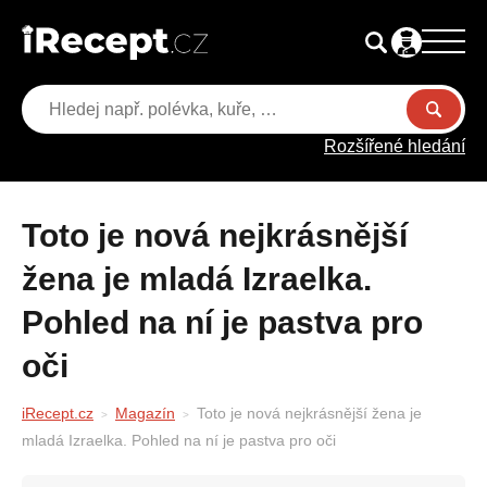
Rozšířené hledání
Toto je nová nejkrásnější
žena je mladá Izraelka.
Pohled na ní je pastva pro
oči
iRecept.cz
Magazín
Toto je nová nejkrásnější žena je
mladá Izraelka. Pohled na ní je pastva pro oči