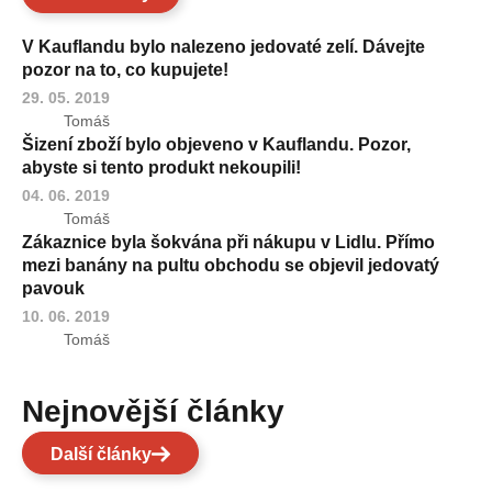
V Kauflandu bylo nalezeno jedovaté zelí. Dávejte
pozor na to, co kupujete!
29. 05. 2019
Tomáš
Šizení zboží bylo objeveno v Kauflandu. Pozor,
abyste si tento produkt nekoupili!
04. 06. 2019
Tomáš
Zákaznice byla šokvána při nákupu v Lidlu. Přímo
mezi banány na pultu obchodu se objevil jedovatý
pavouk
10. 06. 2019
Tomáš
Nejnovější články
Další články