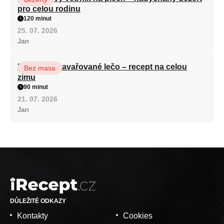
pro celou rodinu
120 minut
25. 07. 2026
Jan
Babiččino zavařované lečo – recept na celou
Bez masa
zimu
90 minut
21. 07. 2026
Jan
DŮLEŽITÉ ODKAZY
Kontakty
Cookies