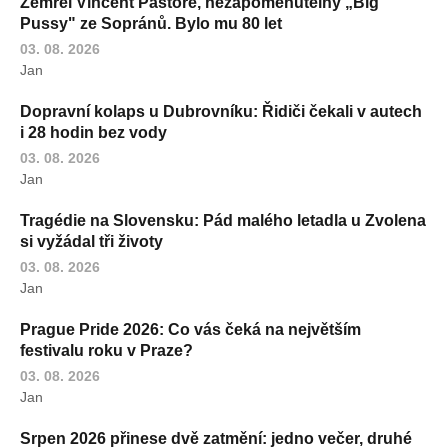
Zemřel Vincent Pastore, nezapomenutelný „Big
Pussy" ze Sopránů. Bylo mu 80 let
03. 08. 2026
Jan
Dopravní kolaps u Dubrovníku: Řidiči čekali v autech
i 28 hodin bez vody
03. 08. 2026
Jan
Tragédie na Slovensku: Pád malého letadla u Zvolena
si vyžádal tři životy
03. 08. 2026
Jan
Prague Pride 2026: Co vás čeká na největším
festivalu roku v Praze?
03. 08. 2026
Jan
Srpen 2026 přinese dvě zatmění: jedno večer, druhé