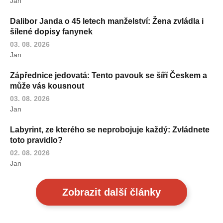
Jan
Dalibor Janda o 45 letech manželství: Žena zvládla i
šílené dopisy fanynek
03. 08. 2026
Jan
Zápřednice jedovatá: Tento pavouk se šíří Českem a
může vás kousnout
03. 08. 2026
Jan
Labyrint, ze kterého se neprobojuje každý: Zvládnete
toto pravidlo?
02. 08. 2026
Jan
Zobrazit další články