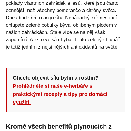
poklady vlastních zahrádek a lesů, které jsou často
cennější, než všechny pomeranče a citróny světa.
Dnes bude řeč o angreštu. Nenápadný keř nesoucí
chlupaté zelené bobulky býval oblíbeným plodem v
našich zahrádkách. Stále více se na něj však
zapomíná. A je to velká chyba. Tento zelený chlupáč
je totiž jedním z nejsilnějších antioxidantů na světě.
Chcete objevit sílu bylin a rostlin?
Prohlédněte si naše e-herbáře s
praktickými recepty a tipy pro domácí
využití.
Kromě všech benefitů plynoucích z