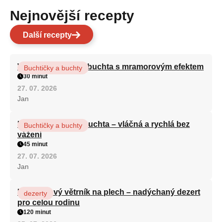
Nejnovější recepty
Další recepty
Vláčná olejová litá buchta s mramorovým efektem
Buchtičky a buchty
30 minut
27. 07. 2026
Jan
Hrnková maková buchta – vláčná a rychlá bez
Buchtičky a buchty
vážení
45 minut
27. 07. 2026
Jan
Karamelový větrník na plech – nadýchaný dezert
dezerty
pro celou rodinu
120 minut