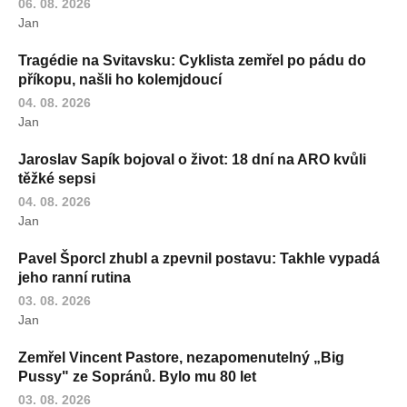
06. 08. 2026
Jan
Tragédie na Svitavsku: Cyklista zemřel po pádu do
příkopu, našli ho kolemjdoucí
04. 08. 2026
Jan
Jaroslav Sapík bojoval o život: 18 dní na ARO kvůli
těžké sepsi
04. 08. 2026
Jan
Pavel Šporcl zhubl a zpevnil postavu: Takhle vypadá
jeho ranní rutina
03. 08. 2026
Jan
Zemřel Vincent Pastore, nezapomenutelný „Big
Pussy" ze Sopránů. Bylo mu 80 let
03. 08. 2026