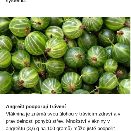
systému.
Angrešt podporují trávení
Vláknina je známá svou úlohou v trávicím zdraví a v
pravidelnosti pohybů střev. Množství vlákniny v
angreštu (3,6 g na 100 gramů) může jistě podpořit