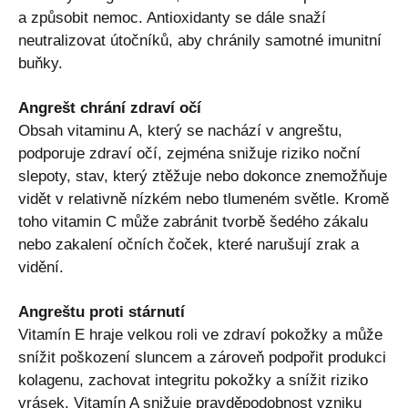
a způsobit nemoc. Antioxidanty se dále snaží
neutralizovat útočníků, aby chránily samotné imunitní
buňky.
Angrešt chrání zdraví očí
Obsah vitaminu A, který se nachází v angreštu,
podporuje zdraví očí, zejména snižuje riziko noční
slepoty, stav, který ztěžuje nebo dokonce znemožňuje
vidět v relativně nízkém nebo tlumeném světle. Kromě
toho vitamin C může zabránit tvorbě šedého zákalu
nebo zakalení očních čoček, které narušují zrak a
vidění.
Angreštu proti stárnutí
Vitamín E hraje velkou roli ve zdraví pokožky a může
snížit poškození sluncem a zároveň podpořit produkci
kolagenu, zachovat integritu pokožky a snížit riziko
vrásek. Vitamín A snižuje pravděpodobnost vzniku