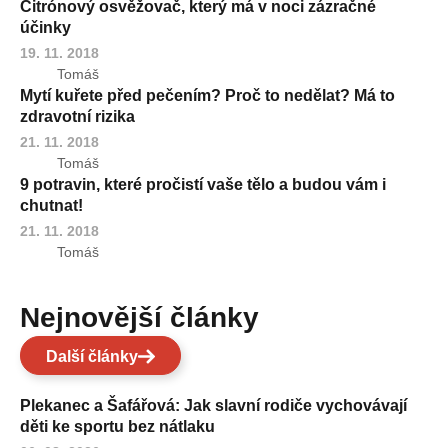
Citrónový osvěžovač, který má v noci zázračné
účinky
19. 11. 2018
Tomáš
Mytí kuřete před pečením? Proč to nedělat? Má to
zdravotní rizika
21. 11. 2018
Tomáš
9 potravin, které pročistí vaše tělo a budou vám i
chutnat!
21. 11. 2018
Tomáš
Nejnovější články
Další články
Plekanec a Šafářová: Jak slavní rodiče vychovávají
děti ke sportu bez nátlaku