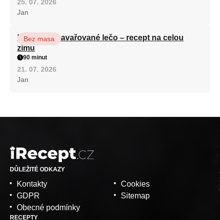
25. 07. 2026
Jan
Babiččino zavařované lečo – recept na celou
Bez masa
zimu
90 minut
21. 07. 2026
Jan
DŮLEŽITÉ ODKAZY
Kontakty
Cookies
GDPR
Sitemap
Obecné podmínky
RECEPTY