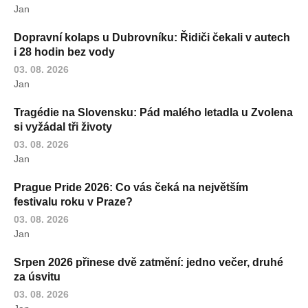
Jan
Dopravní kolaps u Dubrovníku: Řidiči čekali v autech
i 28 hodin bez vody
03. 08. 2026
Jan
Tragédie na Slovensku: Pád malého letadla u Zvolena
si vyžádal tři životy
03. 08. 2026
Jan
Prague Pride 2026: Co vás čeká na největším
festivalu roku v Praze?
03. 08. 2026
Jan
Srpen 2026 přinese dvě zatmění: jedno večer, druhé
za úsvitu
03. 08. 2026