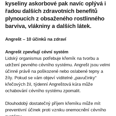
kyseliny askorbové pak navíc oplývá i
řadou dalších zdravotních benefitů
plynoucích z obsaženého rostlinného
barviva, vlákniny a dalších látek.
Angrešt – 10 účinků na zdraví
Angrešt zpevňují cévní systém
Lidský organismus potřebuje křemík na tvorbu a
udržení pevného cévního systému. Angrešt jsou velmi
účinné právě na poškozené nebo oslabené tepny a
žíly. Pokud se vám objeví viditelné „pavučinky“
křečových žil, týdenní Angreštová kúra může
ochabování cévního systému zpomalit.
Dlouhodobý dostatečný příjem křemíku může mít
preventivní účinek proti vzniku onemocnění cévního