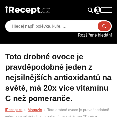
Rozšířené hledání
Toto drobné ovoce je
pravděpodobně jeden z
nejsilnějších antioxidantů na
světě, má 20x více vitamínu
C než pomeranče.
iRecept.cz
Magazín
Toto drobné ovoce je pravděpodobně
jeden z nejsilnějších antioxidantů na světě, má 20x více