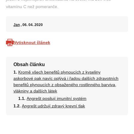
vitamínu C než pomeranče.
Jan
, 06. 04. 2020
Vytisknout článek
Obsah článku
Kromě všech benefitů plynoucích z kyseliny
askorbové pak navíc oplývá i řadou dalších zdravotních
benefitů plynoucích z obsaženého rostlinného barviva,
vlákniny a dalších látek
Angrešt posilují imunitní systém
Angrešt udržují zdravý krevní tlak