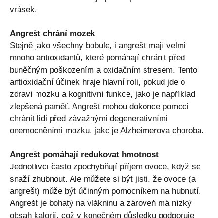
vrásek.
Angrešt chrání mozek
Stejně jako všechny bobule, i angrešt mají velmi
mnoho antioxidantů, které pomáhají chránit před
buněčným poškozením a oxidačním stresem. Tento
antioxidační účinek hraje hlavní roli, pokud jde o
zdraví mozku a kognitivní funkce, jako je například
zlepšená paměť. Angrešt mohou dokonce pomoci
chránit lidi před závažnými degenerativními
onemocněními mozku, jako je Alzheimerova choroba.
Angrešt pomáhají redukovat hmotnost
Jednotlivci často zpochybňují příjem ovoce, když se
snaží zhubnout. Ale můžete si být jisti, že ovoce (a
angrešt) může být účinným pomocníkem na hubnutí.
Angrešt je bohatý na vlákninu a zároveň má nízký
obsah kalorií, což v konečném důsledku podporuje