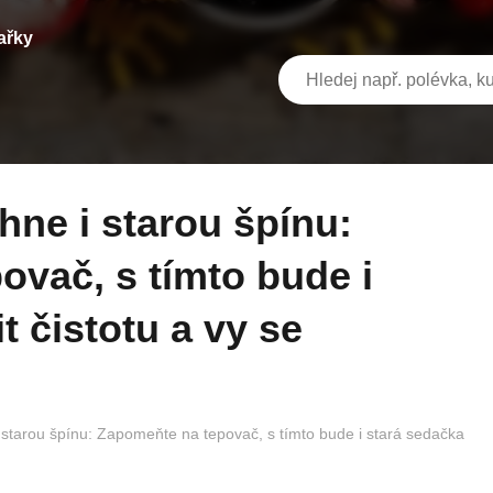
ařky
vač, s tímto bude i
t čistotu a vy se
 starou špínu: Zapomeňte na tepovač, s tímto bude i stará sedačka