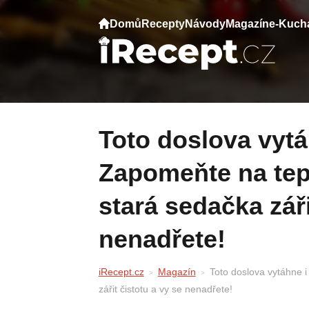
Domů
Recepty
Návody
Magazín
e-Kuch
Toto doslova vytáhne i starou špínu:
Zapomeňte na tepo
stará sedačka záři
nenadřete!
iRecept.cz
Magazín
Toto doslova vytáhne i
zářit čistotu a vy se nenadřete!