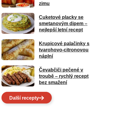
zimu
Cuketové placky se
smetanovým dipem –
nejlepší letní recept
Krupicové palačinky s
tvarohovo-citronovou
náplní
Čevabčiči pečené v
troubě – rychlý recept
bez smažení
Další recepty