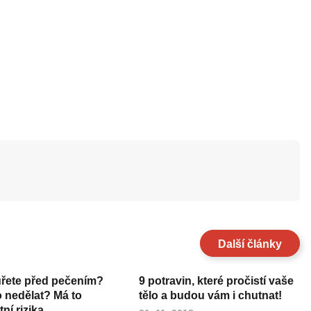
Další články
uřete před pečením?
9 potravin, které pročistí vaše
o nedělat? Má to
tělo a budou vám i chutnat!
ní rizika