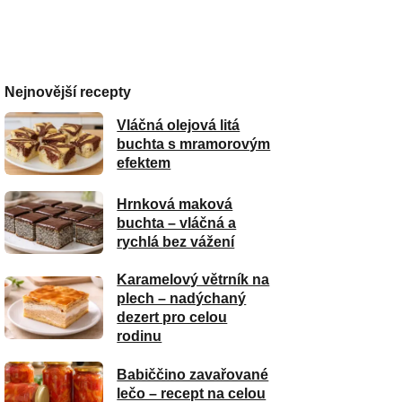
Nejnovější recepty
Vláčná olejová litá
buchta s mramorovým
efektem
Hrnková maková
buchta – vláčná a
rychlá bez vážení
Karamelový větrník na
plech – nadýchaný
dezert pro celou
rodinu
Babiččino zavařované
lečo – recept na celou