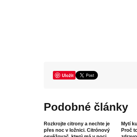
Uložit
Podobné články
Rozkrojte citrony a nechte je
Mytí k
přes noc v ložnici. Citrónový
Proč t
osvěžovač, který má v noci
zdravot