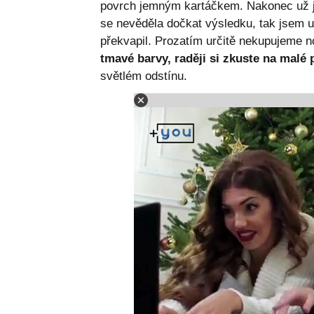
povrch jemným kartáčkem. Nakonec už j
se nevěděla dočkat výsledku, tak jsem u
překvapil. Prozatím určitě nekupujeme 
tmavé barvy, raději si zkuste na malé p
světlém odstínu.