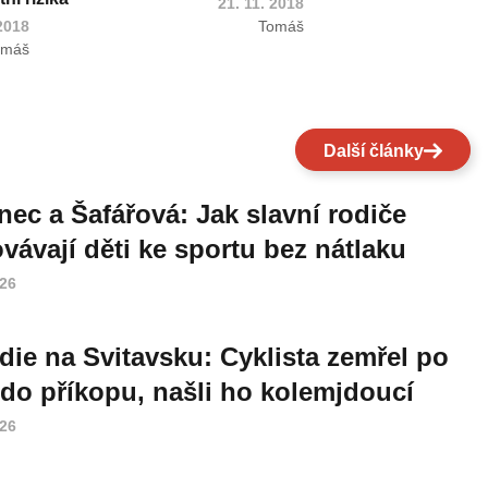
21. 11. 2018
 2018
Tomáš
omáš
Další články
nec a Šafářová: Jak slavní rodiče
vávají děti ke sportu bez nátlaku
026
die na Svitavsku: Cyklista zemřel po
do příkopu, našli ho kolemjdoucí
026