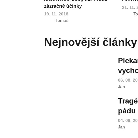
zázračné účinky
21. 11.
19. 11. 2018
T
Tomáš
Nejnovější články
Pleka
vycho
06. 08. 2
Jan
Tragé
pádu 
04. 08. 2
Jan