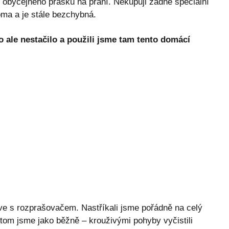
u obyčejného prášku na praní. Nekupuji žádné speciální
oma a je stále bezchybná.
o ale nestačilo a použili jsme tam tento domácí
ve s rozprašovačem. Nastříkali jsme pořádně na celý
otom jsme jako běžně – krouživými pohyby vyčistili