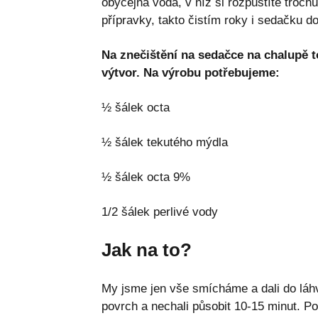
obyčejná voda, v níž si rozpustíte troch
přípravky, takto čistím roky i sedačku d
Na znečištění na sedačce na chalupě t
výtvor. Na výrobu potřebujeme:
½ šálek octa
½ šálek tekutého mýdla
½ šálek octa 9%
1/2 šálek perlivé vody
Jak na to?
My jsme jen vše smícháme a dali do láh
povrch a nechali působit 10-15 minut. P