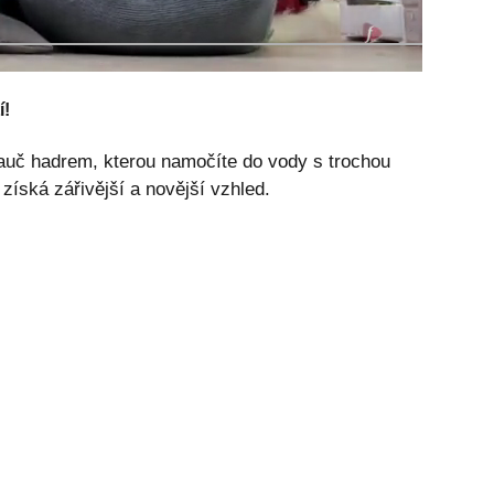
í!
gauč hadrem, kterou namočíte do vody s trochou
 získá zářivější a novější vzhled.