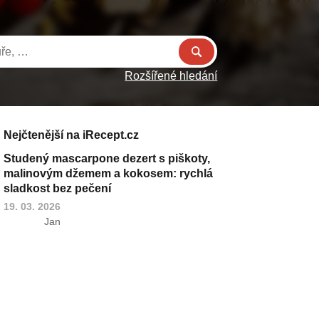
Rozšířené hledání
Nejčtenější na iRecept.cz
Studený mascarpone dezert s piškoty,
malinovým džemem a kokosem: rychlá
sladkost bez pečení
19. 03. 2026
Jan