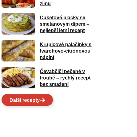
zimu
Cuketové placky se
smetanovým dipem –
nejlepší letní recept
Krupicové palačinky s
tvarohovo-citronovou
náplní
Čevabčiči pečené v
troubě – rychlý recept
bez smažení
Další recepty