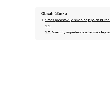
Obsah článku
Směs představuje směs nejlepších přírod
Všechny ingredience – kromě oleje –