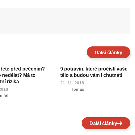
Další články
uřete před pečením?
9 potravin, které pročistí vaše
o nedělat? Má to
tělo a budou vám i chutnat!
ní rizika
21. 11. 2018
 2018
Tomáš
omáš
Další články