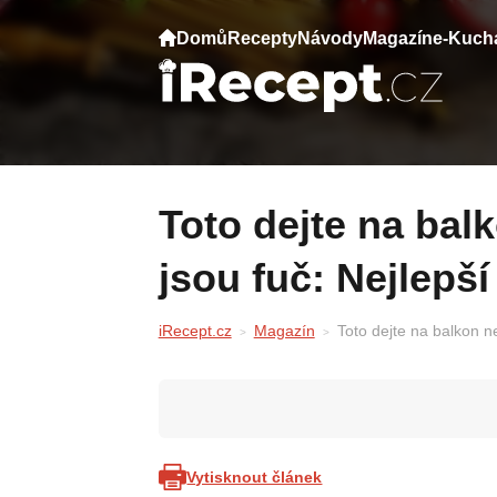
Domů
Recepty
Návody
Magazín
e-Kuch
Toto dejte na balkon nebo terasu a komáři
jsou fuč: Nejlepš
iRecept.cz
Magazín
Toto dejte na balkon n
Vytisknout článek