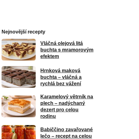
Nejnovější recepty
Vláčná olejová litá
buchta s mramorovým
efektem
Hrnková maková
buchta – vláčná a
rychlá bez vážení
Karamelový větrník na
plech – nadýchaný
dezert pro celou
rodinu
Babiččino zavařované
lečo – recept na celou