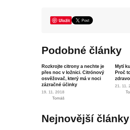
Uložit
Podobné články
Rozkrojte citrony a nechte je
Mytí k
přes noc v ložnici. Citrónový
Proč t
osvěžovač, který má v noci
zdravot
zázračné účinky
21. 11.
19. 11. 2018
T
Tomáš
Nejnovější články