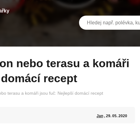
ařky
í domácí recept
ebo terasu a komáři jsou fuč: Nejlepší domácí recept
Jan
, 29. 05. 2020