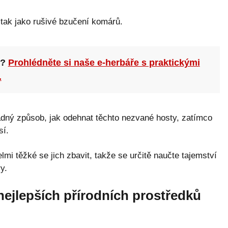
 tak jako rušivé bzučení komárů.
n?
Prohlédněte si naše e-herbáře s praktickými
.
adný způsob, jak odehnat těchto nezvané hosty, zatímco
sí.
mi těžké se jich zbavit, takže se určitě naučte tajemství
y.
ejlepších přírodních prostředků