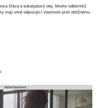
onová šťáva a eukalyptový olej. Mnoho odborníků
tky mají silné odpuzující vlastnosti proti obtížnému
u
Advertisement