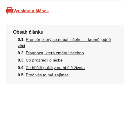
Vytisknout článek
Obsah článku
Premiér, který se nebál ničeho — kromě jedné
věci
Diagnóza, která změní všechno
Co prozradil o léčbě
Ze hřiště politiky na hřiště života
Proč vás to má zajímat