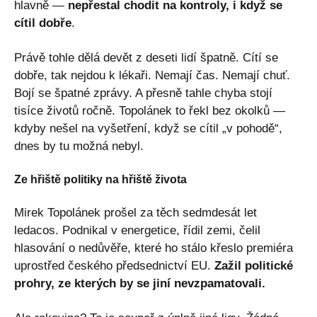
hlavně —
nepřestal chodit na kontroly, i když se
cítil dobře
.
Právě tohle dělá devět z deseti lidí špatně. Cítí se
dobře, tak nejdou k lékaři. Nemají čas. Nemají chuť.
Bojí se špatné zprávy. A přesně tahle chyba stojí
tisíce životů ročně. Topolánek to řekl bez okolků —
kdyby nešel na vyšetření, když se cítil „v pohodě“,
dnes by tu možná nebyl.
Ze hřiště politiky na hřiště života
Mirek Topolánek prošel za těch sedmdesát let
ledacos. Podnikal v energetice, řídil zemi, čelil
hlasování o nedůvěře, které ho stálo křeslo premiéra
uprostřed českého předsednictví EU.
Zažil politické
prohry, ze kterých by se jiní nevzpamatovali.