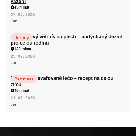
vážení
45 minut
27. 07. 2026
Jan
Karamelový větrník na plech – nadýchaný dezert
dezerty
pro celou rodinu
120 minut
25. 07. 2026
Jan
Babiččino zavařované lečo – recept na celou
Bez masa
zimu
90 minut
21. 07. 2026
Jan