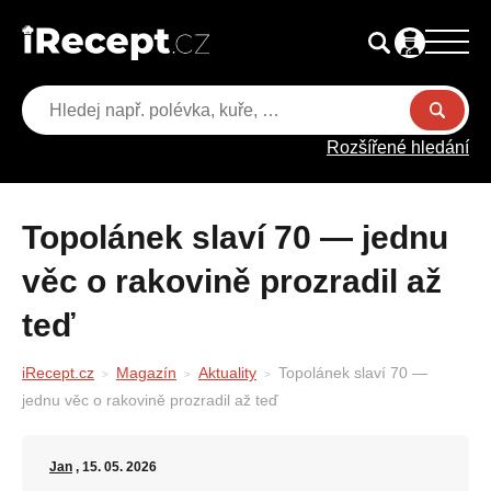
Rozšířené hledání
Topolánek slaví 70 — jednu
věc o rakovině prozradil až
teď
iRecept.cz
Magazín
Aktuality
Topolánek slaví 70 —
jednu věc o rakovině prozradil až teď
Jan
, 15. 05. 2026