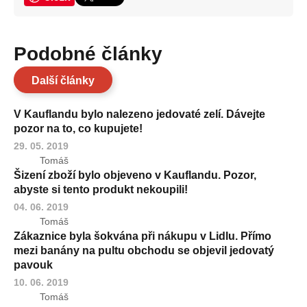
Podobné články
Další články
V Kauflandu bylo nalezeno jedovaté zelí. Dávejte
pozor na to, co kupujete!
29. 05. 2019
Tomáš
Šizení zboží bylo objeveno v Kauflandu. Pozor,
abyste si tento produkt nekoupili!
04. 06. 2019
Tomáš
Zákaznice byla šokvána při nákupu v Lidlu. Přímo
mezi banány na pultu obchodu se objevil jedovatý
pavouk
10. 06. 2019
Tomáš