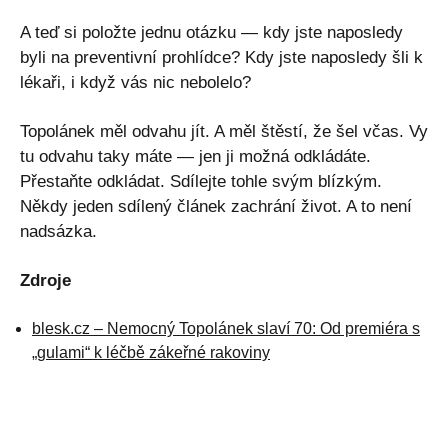
A teď si položte jednu otázku — kdy jste naposledy
byli na preventivní prohlídce? Kdy jste naposledy šli k
lékaři, i když vás nic nebolelo?
Topolánek měl odvahu jít. A měl štěstí, že šel včas. Vy
tu odvahu taky máte — jen ji možná odkládáte.
Přestaňte odkládat. Sdílejte tohle svým blízkým.
Někdy jeden sdílený článek zachrání život. A to není
nadsázka.
Zdroje
blesk.cz – Nemocný Topolánek slaví 70: Od premiéra s
„gulami“ k léčbě zákeřné rakoviny