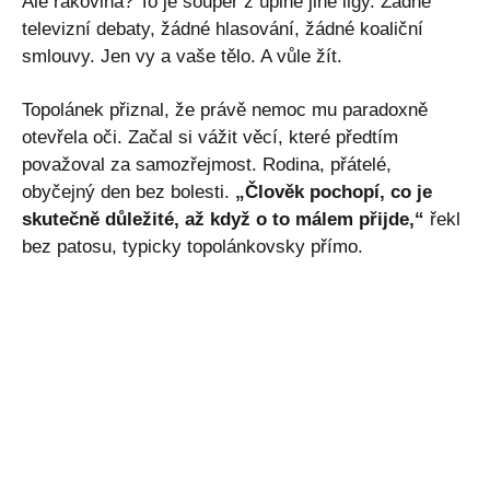
Ale rakovina? To je soupeř z úplně jiné ligy. Žádné
televizní debaty, žádné hlasování, žádné koaliční
smlouvy. Jen vy a vaše tělo. A vůle žít.
Topolánek přiznal, že právě nemoc mu paradoxně
otevřela oči. Začal si vážit věcí, které předtím
považoval za samozřejmost. Rodina, přátelé,
obyčejný den bez bolesti.
„Člověk pochopí, co je
skutečně důležité, až když o to málem přijde,“
řekl
bez patosu, typicky topolánkovsky přímo.