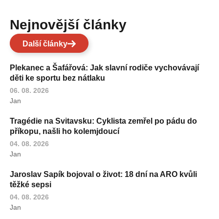
Nejnovější články
Další články
Plekanec a Šafářová: Jak slavní rodiče vychovávají
děti ke sportu bez nátlaku
06. 08. 2026
Jan
Tragédie na Svitavsku: Cyklista zemřel po pádu do
příkopu, našli ho kolemjdoucí
04. 08. 2026
Jan
Jaroslav Sapík bojoval o život: 18 dní na ARO kvůli
těžké sepsi
04. 08. 2026
Jan