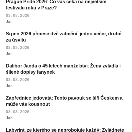
Prague Pride 2026: Co vás čeká na největším
festivalu roku v Praze?
03. 08. 2026
Jan
Srpen 2026 přinese dvě zatmění: jedno večer, druhé
za úsvitu
03. 08. 2026
Jan
Dalibor Janda o 45 letech manželství: Žena zvládla i
šílené dopisy fanynek
03. 08. 2026
Jan
Zápřednice jedovatá: Tento pavouk se šíří Českem a
může vás kousnout
03. 08. 2026
Jan
Labyrint, ze kterého se neprobojuje každý: Zvládnete