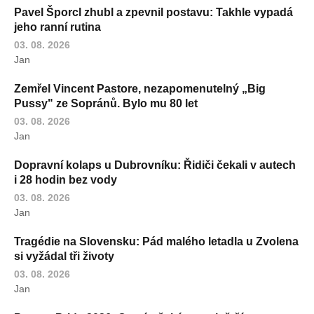
Pavel Šporcl zhubl a zpevnil postavu: Takhle vypadá
jeho ranní rutina
03. 08. 2026
Jan
Zemřel Vincent Pastore, nezapomenutelný „Big
Pussy" ze Sopránů. Bylo mu 80 let
03. 08. 2026
Jan
Dopravní kolaps u Dubrovníku: Řidiči čekali v autech
i 28 hodin bez vody
03. 08. 2026
Jan
Tragédie na Slovensku: Pád malého letadla u Zvolena
si vyžádal tři životy
03. 08. 2026
Jan