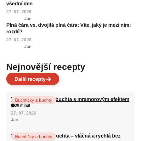
všední den
27. 07. 2026
Jan
Plná čára vs. dvojitá plná čára: Víte, jaký je mezi nimi
rozdíl?
27. 07. 2026
Jan
Nejnovější recepty
Další recepty
Vláčná olejová litá buchta s mramorovým efektem
Buchtičky a buchty
30 minut
27. 07. 2026
Jan
Hrnková maková buchta – vláčná a rychlá bez
Buchtičky a buchty