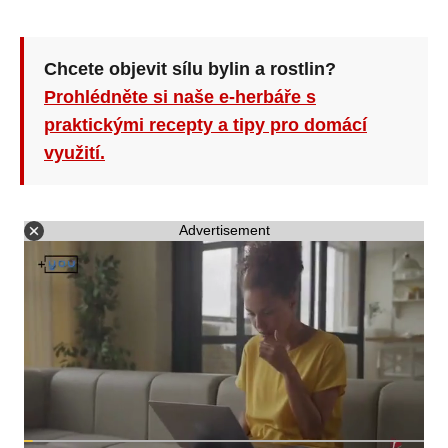
Chcete objevit sílu bylin a rostlin?
Prohlédněte si naše e-herbáře s
praktickými recepty a tipy pro domácí
využití.
Advertisement