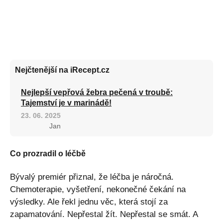
Nejčtenější na iRecept.cz
Nejlepší vepřová žebra pečená v troubě:
Tajemství je v marinádě!
23. 06. 2025
Jan
Co prozradil o léčbě
Bývalý premiér přiznal, že léčba je náročná.
Chemoterapie, vyšetření, nekonečné čekání na
výsledky. Ale řekl jednu věc, která stojí za
zapamatování. Nepřestal žít. Nepřestal se smát. A