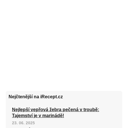
Nejčtenější na iRecept.cz
Nejlepší vepřová žebra pečená v troubě:
Tajemství je v marinádě!
23. 06. 2025