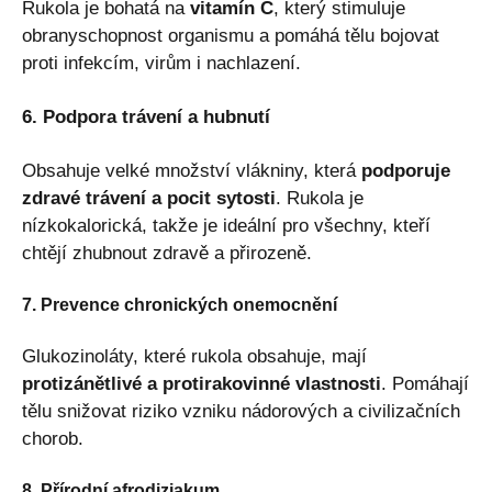
Rukola je bohatá na
vitamín C
, který stimuluje
obranyschopnost organismu a pomáhá tělu bojovat
proti infekcím, virům i nachlazení.
6. Podpora trávení a hubnutí
Obsahuje velké množství vlákniny, která
podporuje
zdravé trávení a pocit sytosti
. Rukola je
nízkokalorická, takže je ideální pro všechny, kteří
chtějí zhubnout zdravě a přirozeně.
7. Prevence chronických onemocnění
Glukozinoláty, které rukola obsahuje, mají
protizánětlivé a protirakovinné vlastnosti
. Pomáhají
tělu snižovat riziko vzniku nádorových a civilizačních
chorob.
8. Přírodní afrodiziakum