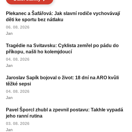
Plekanec a Šafářová: Jak slavní rodiče vychovávají
děti ke sportu bez nátlaku
06. 08. 2026
Jan
Tragédie na Svitavsku: Cyklista zemřel po pádu do
příkopu, našli ho kolemjdoucí
04. 08. 2026
Jan
Jaroslav Sapík bojoval o život: 18 dní na ARO kvůli
těžké sepsi
04. 08. 2026
Jan
Pavel Šporcl zhubl a zpevnil postavu: Takhle vypadá
jeho ranní rutina
03. 08. 2026
Jan