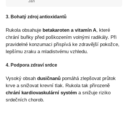
Jan
3. Bohatý zdroj antioxidantů
Rukola obsahuje
betakaroten a vitamín A
, které
chrání buňky před poškozením volnými radikály. Při
pravidelné konzumaci přispívá ke zdravější pokožce,
lepšímu zraku a mladistvému vzhledu.
4. Podpora zdraví srdce
Vysoký obsah
dusičnanů
pomáhá zlepšovat průtok
krve a snižovat krevní tlak. Rukola tak přirozeně
chrání kardiovaskulární systém
a snižuje riziko
srdečních chorob.