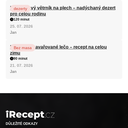
Karamelový větrník na plech – nadýchaný dezert
dezerty
pro celou rodinu
120 minut
25. 07. 2026
Jan
Babiččino zavařované lečo – recept na celou
Bez masa
zimu
90 minut
21. 07. 2026
Jan
DŮLEŽITÉ ODKAZY