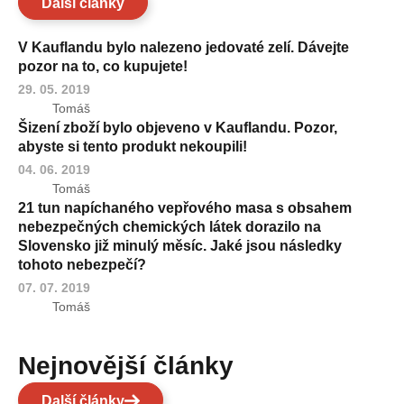
Další články
V Kauflandu bylo nalezeno jedovaté zelí. Dávejte
pozor na to, co kupujete!
29. 05. 2019
Tomáš
Šizení zboží bylo objeveno v Kauflandu. Pozor,
abyste si tento produkt nekoupili!
04. 06. 2019
Tomáš
21 tun napíchaného vepřového masa s obsahem
nebezpečných chemických látek dorazilo na
Slovensko již minulý měsíc. Jaké jsou následky
tohoto nebezpečí?
07. 07. 2019
Tomáš
Nejnovější články
Další články