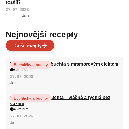
rozdíl?
27. 07. 2026
Jan
Nejnovější recepty
Další recepty
Vláčná olejová litá buchta s mramorovým efektem
Buchtičky a buchty
30 minut
27. 07. 2026
Jan
Hrnková maková buchta – vláčná a rychlá bez
Buchtičky a buchty
vážení
45 minut
27. 07. 2026
Jan