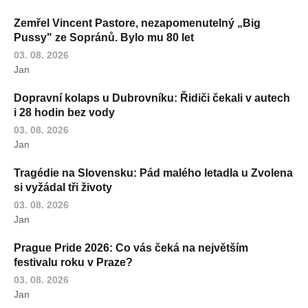
Zemřel Vincent Pastore, nezapomenutelný „Big
Pussy" ze Sopránů. Bylo mu 80 let
03. 08. 2026
Jan
Dopravní kolaps u Dubrovníku: Řidiči čekali v autech
i 28 hodin bez vody
03. 08. 2026
Jan
Tragédie na Slovensku: Pád malého letadla u Zvolena
si vyžádal tři životy
03. 08. 2026
Jan
Prague Pride 2026: Co vás čeká na největším
festivalu roku v Praze?
03. 08. 2026
Jan