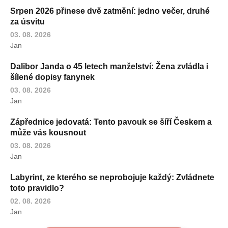
Srpen 2026 přinese dvě zatmění: jedno večer, druhé
za úsvitu
03. 08. 2026
Jan
Dalibor Janda o 45 letech manželství: Žena zvládla i
šílené dopisy fanynek
03. 08. 2026
Jan
Zápřednice jedovatá: Tento pavouk se šíří Českem a
může vás kousnout
03. 08. 2026
Jan
Labyrint, ze kterého se neprobojuje každý: Zvládnete
toto pravidlo?
02. 08. 2026
Jan