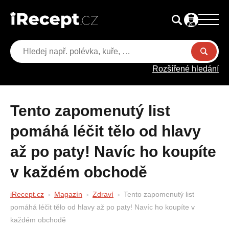
Rozšířené hledání
Tento zapomenutý list
pomáhá léčit tělo od hlavy
až po paty! Navíc ho koupíte
v každém obchodě
iRecept.cz
Magazín
Zdraví
Tento zapomenutý list
pomáhá léčit tělo od hlavy až po paty! Navíc ho koupíte v
každém obchodě