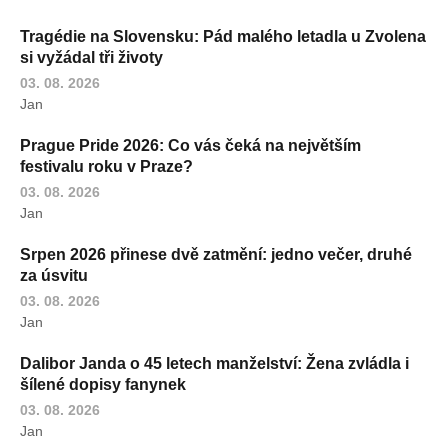
Tragédie na Slovensku: Pád malého letadla u Zvolena
si vyžádal tři životy
03. 08. 2026
Jan
Prague Pride 2026: Co vás čeká na největším
festivalu roku v Praze?
03. 08. 2026
Jan
Srpen 2026 přinese dvě zatmění: jedno večer, druhé
za úsvitu
03. 08. 2026
Jan
Dalibor Janda o 45 letech manželství: Žena zvládla i
šílené dopisy fanynek
03. 08. 2026
Jan