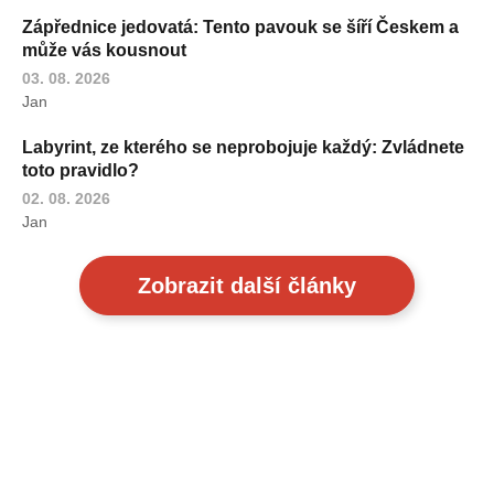
Zápřednice jedovatá: Tento pavouk se šíří Českem a
může vás kousnout
03. 08. 2026
Jan
Labyrint, ze kterého se neprobojuje každý: Zvládnete
toto pravidlo?
02. 08. 2026
Jan
Zobrazit další články