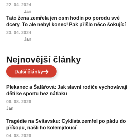
22. 04. 2024
Jan
Tato žena zemřela jen osm hodin po porodu své
dcery. To ale nebyl konec! Pak přišlo něco šokující
23. 04. 2024
Jan
Nejnovější články
Další články
Plekanec a Šafářová: Jak slavní rodiče vychovávají
děti ke sportu bez nátlaku
06. 08. 2026
Jan
Tragédie na Svitavsku: Cyklista zemřel po pádu do
příkopu, našli ho kolemjdoucí
04. 08. 2026