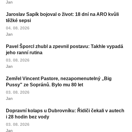
Jan
Jaroslav Sapík bojoval o život: 18 dní na ARO kvůli
těžké sepsi
04. 08. 2026
Jan
Pavel Šporcl zhubl a zpevnil postavu: Takhle vypadá
jeho ranní rutina
03. 08. 2026
Jan
Zemřel Vincent Pastore, nezapomenutelný „Big
Pussy" ze Sopránů. Bylo mu 80 let
03. 08. 2026
Jan
Dopravní kolaps u Dubrovníku: Řidiči čekali v autech
i 28 hodin bez vody
03. 08. 2026
Jan