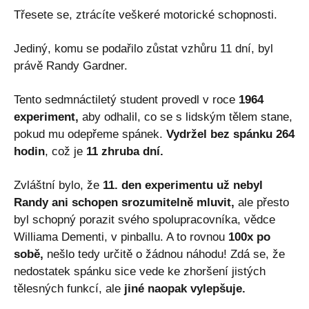
Třesete se, ztrácíte veškeré motorické schopnosti.
Jediný, komu se podařilo zůstat vzhůru 11 dní, byl
právě Randy Gardner.
Tento sedmnáctiletý student provedl v roce
1964
experiment,
aby odhalil, co se s lidským tělem stane,
pokud mu odepřeme spánek.
Vydržel bez spánku 264
hodin
, což je
11 zhruba dní.
Zvláštní bylo, že
11. den experimentu už nebyl
Randy ani schopen srozumitelně mluvit,
ale přesto
byl schopný porazit svého spolupracovníka, vědce
Williama Dementi, v pinballu. A to rovnou
100x po
sobě,
nešlo tedy určitě o žádnou náhodu! Zdá se, že
nedostatek spánku sice vede ke zhoršení jistých
tělesných funkcí, ale
jiné naopak vylepšuje.