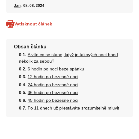
Jan
, 08. 08. 2024
Vytisknout článek
Obsah článku
A víte co se stane, když je takových nocí hned
několik za sebou?
6 hodin po noci beze spánku
12 hodin po bezesné noci
24 hodin po bezesné noci
36 hodin po bezesné noci
45 hodin po bezesné noci
Po 11 dnech už přestáváte srozumitelně mluvit