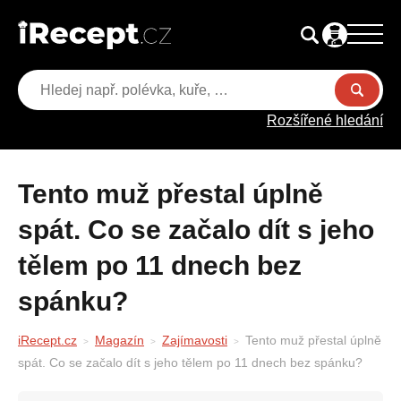
Rozšířené hledání
Tento muž přestal úplně
spát. Co se začalo dít s jeho
tělem po 11 dnech bez
spánku?
iRecept.cz
Magazín
Zajímavosti
Tento muž přestal úplně
spát. Co se začalo dít s jeho tělem po 11 dnech bez spánku?