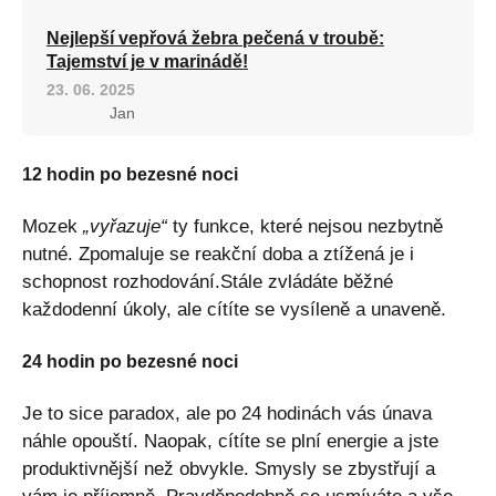
Nejlepší vepřová žebra pečená v troubě:
Tajemství je v marinádě!
23. 06. 2025
Jan
12 hodin po bezesné noci
Mozek
„vyřazuje“
ty funkce, které nejsou nezbytně
nutné. Zpomaluje se reakční doba a ztížená je i
schopnost rozhodování.Stále zvládáte běžné
každodenní úkoly, ale cítíte se vysíleně a unaveně.
24 hodin po bezesné noci
Je to sice paradox, ale po 24 hodinách vás únava
náhle opouští. Naopak, cítíte se plní energie a jste
produktivnější než obvykle. Smysly se zbystřují a