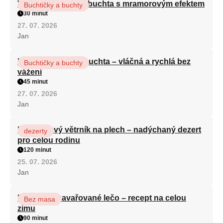
Vláčná olejová litá buchta s mramorovým efektem
Buchtičky a buchty
30 minut
27. 07. 2026
Jan
Hrnková maková buchta – vláčná a rychlá bez
Buchtičky a buchty
vážení
45 minut
27. 07. 2026
Jan
Karamelový větrník na plech – nadýchaný dezert
dezerty
pro celou rodinu
120 minut
25. 07. 2026
Jan
Babiččino zavařované lečo – recept na celou
Bez masa
zimu
90 minut