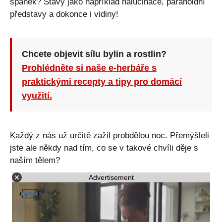
spánek? Stavy jako například halucinace, paranoidní
představy a dokonce i vidiny!
Chcete objevit sílu bylin a rostlin?
Prohlédněte si naše e-herbáře s
praktickými recepty a tipy pro domácí
využití.
Každý z nás už určitě zažil probdělou noc. Přemýšleli
jste ale někdy nad tím, co se v takové chvíli děje s
naším tělem?
Advertisement