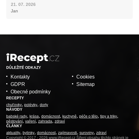
21. 07. 2026
Jan
DŮLEŽITÉ ODKAZY
Kontakty
Cookies
GDPR
Sitemap
Obecné podmínky
RECEPTY
chuťovky
polévky
dorty
NÁVODY
babské rady
krása
domácnost
kuchyně
péče o tělo
tipy a triky
pěstování
vaření
zahrada
zdraví
ČLÁNKY
aktuality
bylinky
domácnost
zajímavosti
suroviny
zdraví
Copyright © 2017 - 2026 www.iRecept.cz Šíření obsahu těchto stránek je