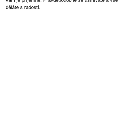
vám je příjemně. Pravděpodobně se usmíváte a vše
děláte s radostí.