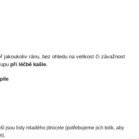
 jakoukoliv ránu, bez ohledu na velikost či závažnost
irupu
při léčbě kašle.
píte
epší jsou listy mladého jitrocele (potřebujeme jich tolik, aby
m).