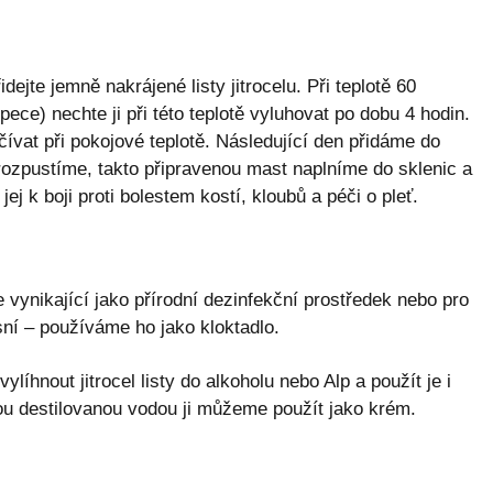
jte jemně nakrájené listy jitrocelu. Při teplotě 60
e) nechte ji při této teplotě vyluhovat po dobu 4 hodin.
ívat při pokojové teplotě. Následující den přidáme do
ozpustíme, takto připravenou mast naplníme do sklenic a
j k boji proti bolestem kostí, kloubů a péči o pleť.
e vynikající jako přírodní dezinfekční prostředek nebo pro
ní – používáme ho jako kloktadlo.
íhnout jitrocel listy do alkoholu nebo Alp a použít je i
tou destilovanou vodou ji můžeme použít jako krém.