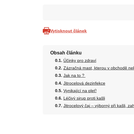
Vytisknout článek
Obsah článku
Účinky pro zdraví
Zázračná mast, kterou v obchodě ne
Jak na to ?
Jitrocelová dezinfekce
Vynikající na pleť!
Léčivý sirup proti kašli
Jitrocelový čaj – výborný při kašli, z