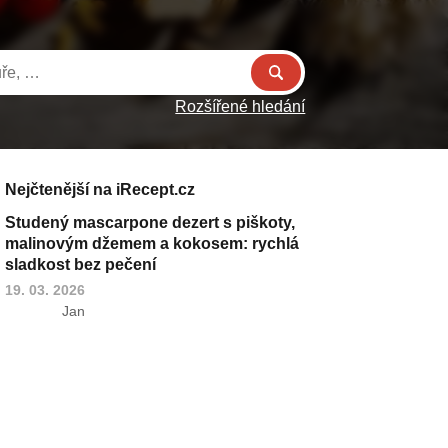
Rozšířené hledání
Nejčtenější na iRecept.cz
Studený mascarpone dezert s piškoty,
malinovým džemem a kokosem: rychlá
sladkost bez pečení
19. 03. 2026
Jan