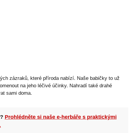
vých zázraků, které příroda nabízí. Naše babičky to už
omenout na jeho léčivé účinky. Nahradí také drahé
ovat sami doma.
n?
Prohlédněte si naše e-herbáře s praktickými
.