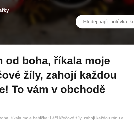
ařky
ové žíly, zahojí každou
íce! To vám v obchodě
boha, říkala moje babička: Léčí křečové žíly, zahojí každou ránu a