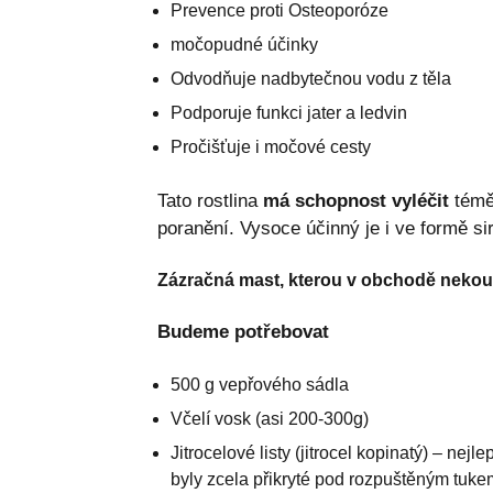
Prevence proti Osteoporóze
močopudné účinky
Odvodňuje nadbytečnou vodu z těla
Podporuje funkci jater a ledvin
Pročišťuje i močové cesty
Tato rostlina
má schopnost vyléčit
téměř
poranění. Vysoce účinný je i ve formě s
Zázračná mast, kterou v obchodě nekou
Budeme potřebovat
500 g vepřového sádla
Včelí vosk (asi 200-300g)
Jitrocelové listy (jitrocel kopinatý) – nejl
byly zcela přikryté pod rozpuštěným tuke