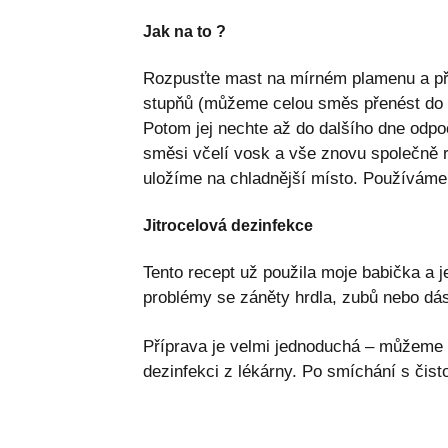
Jak na to ?
Rozpusťte mast na mírném plamenu a přide
stupňů (můžeme celou směs přenést do pec
Potom jej nechte až do dalšího dne odpoč
směsi včelí vosk a vše znovu společně r
uložíme na chladnější místo. Používáme je
Jitrocelová dezinfekce
Tento recept už použila moje babička a j
problémy se záněty hrdla, zubů nebo dás
Příprava je velmi jednoduchá – můžeme vyl
dezinfekci z lékárny. Po smíchání s čis