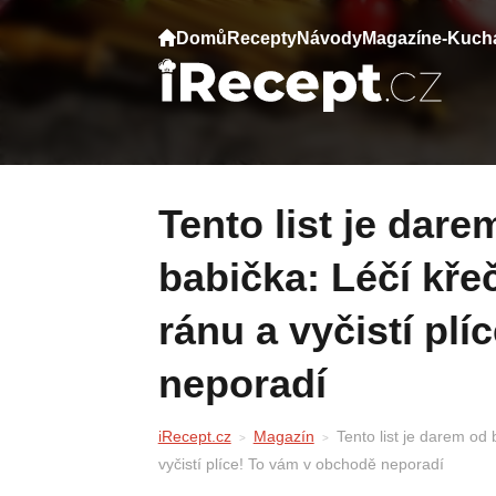
Domů
Recepty
Návody
Magazín
e-Kuch
Tento list je darem od boha, říkala moje
babička: Léčí křeč
ránu a vyčistí pl
neporadí
iRecept.cz
Magazín
Tento list je darem od 
vyčistí plíce! To vám v obchodě neporadí