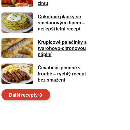
zimu
Cuketové placky se
smetanovým dipem –
nejlepší letní recept
Krupicové palačinky s
tvarohovo-citronovou
náplní
Čevabčiči pečené v
troubě – rychlý recept
bez smažení
Další recepty