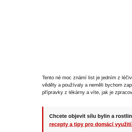
Tento né moc známí list je jedním z léči
věděly a používaly a neměli bychom zap
přípravky z lékárny a víte, jak je zprac
Chcete objevit sílu bylin a rostli
recepty a tipy pro domácí využití