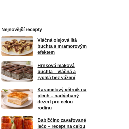
Nejnovější recepty
Vláčná olejová litá
buchta s mramorovým
efektem
Hrnková maková
buchta – vláčná a
rychlá bez vážení
Karamelový větrník na
plech – nadýchaný
dezert pro celou
rodinu
Babiččino zavařované
lečo – recept na celou