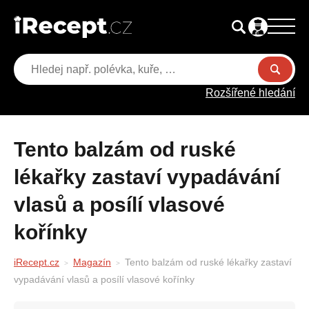
Rozšířené hledání
Tento balzám od ruské
lékařky zastaví vypadávání
vlasů a posílí vlasové
kořínky
iRecept.cz
Magazín
Tento balzám od ruské lékařky zastaví
vypadávání vlasů a posílí vlasové kořínky