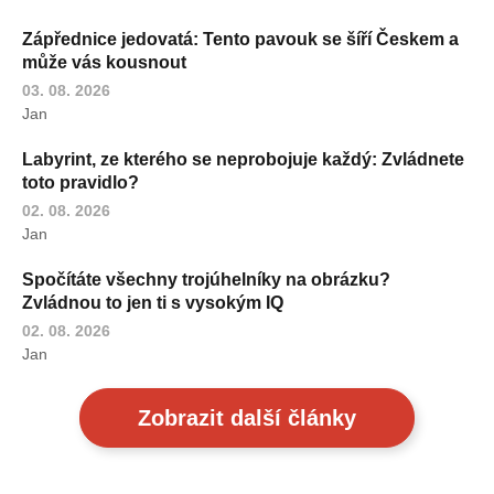
Zápřednice jedovatá: Tento pavouk se šíří Českem a
může vás kousnout
03. 08. 2026
Jan
Labyrint, ze kterého se neprobojuje každý: Zvládnete
toto pravidlo?
02. 08. 2026
Jan
Spočítáte všechny trojúhelníky na obrázku?
Zvládnou to jen ti s vysokým IQ
02. 08. 2026
Jan
Zobrazit další články