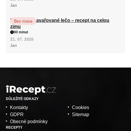
Jan
Babiččino zavařované lečo – recept na celou
Bez masa
zimu
90 minut
21. 07. 2026
Jan
DŮLEŽITÉ ODKAZY
Kontakty
Cookies
GDPR
Sitemap
Obecné podmínky
RECEPTY