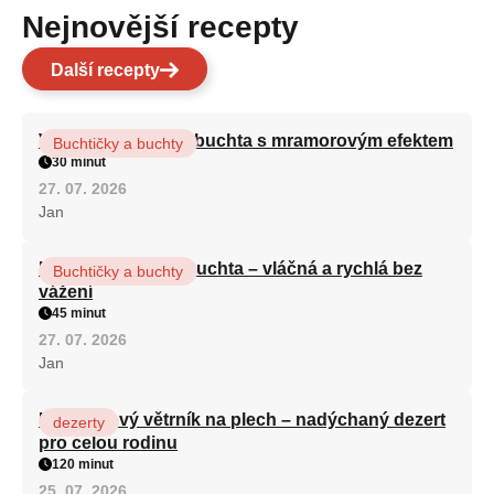
Nejnovější recepty
Další recepty
Vláčná olejová litá buchta s mramorovým efektem
Buchtičky a buchty
30 minut
27. 07. 2026
Jan
Hrnková maková buchta – vláčná a rychlá bez
Buchtičky a buchty
vážení
45 minut
27. 07. 2026
Jan
Karamelový větrník na plech – nadýchaný dezert
dezerty
pro celou rodinu
120 minut
25. 07. 2026