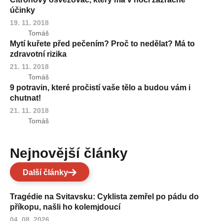
účinky
19. 11. 2018
Tomáš
Mytí kuřete před pečením? Proč to nedělat? Má to
zdravotní rizika
21. 11. 2018
Tomáš
9 potravin, které pročistí vaše tělo a budou vám i
chutnat!
21. 11. 2018
Tomáš
Nejnovější články
Další články
Tragédie na Svitavsku: Cyklista zemřel po pádu do
příkopu, našli ho kolemjdoucí
04. 08. 2026