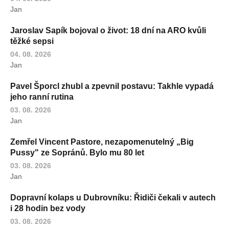
Jan
Jaroslav Sapík bojoval o život: 18 dní na ARO kvůli
těžké sepsi
04. 08. 2026
Jan
Pavel Šporcl zhubl a zpevnil postavu: Takhle vypadá
jeho ranní rutina
03. 08. 2026
Jan
Zemřel Vincent Pastore, nezapomenutelný „Big
Pussy" ze Sopránů. Bylo mu 80 let
03. 08. 2026
Jan
Dopravní kolaps u Dubrovníku: Řidiči čekali v autech
i 28 hodin bez vody
03. 08. 2026