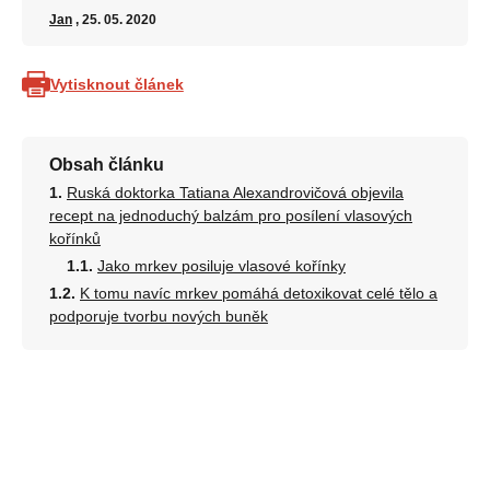
Jan
, 25. 05. 2020
Vytisknout článek
Obsah článku
Ruská doktorka Tatiana Alexandrovičová objevila
recept na jednoduchý balzám pro posílení vlasových
kořínků
Jako mrkev posiluje vlasové kořínky
K tomu navíc mrkev pomáhá detoxikovat celé tělo a
podporuje tvorbu nových buněk