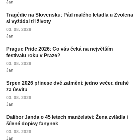
Jan
Tragédie na Slovensku: Pád malého letadla u Zvolena
si vyžádal tři životy
03. 08. 2026
Jan
Prague Pride 2026: Co vás čeká na největším
festivalu roku v Praze?
03. 08. 2026
Jan
Srpen 2026 přinese dvě zatmění: jedno večer, druhé
za úsvitu
03. 08. 2026
Jan
Dalibor Janda o 45 letech manželství: Žena zvládla i
šílené dopisy fanynek
03. 08. 2026
Jan