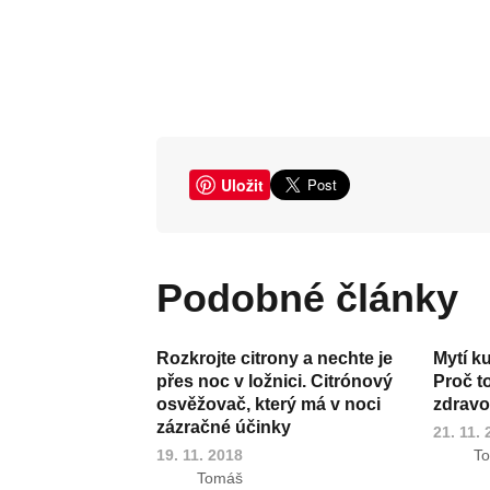
Uložit
Podobné články
Rozkrojte citrony a nechte je
Mytí k
přes noc v ložnici. Citrónový
Proč t
osvěžovač, který má v noci
zdravot
zázračné účinky
21. 11.
19. 11. 2018
T
Tomáš