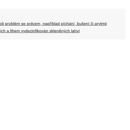
oli problém se srdcem, například píchání, bušení či arytmii
ých a lihem vydezinfikován skleněných lahví