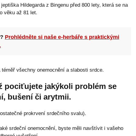
jeptiška Hildegarda z Bingenu před 800 lety, která se na
 věku až 81 let.
n?
Prohlédněte si naše e-herbáře s praktickými
.
na téměř všechny onemocnění a slabosti srdce.
ž pociťujete jakýkoli problém se
, bušení či arytmii.
dostatečné prokrvení srdečního svalu).
ké srdeční onemocnění, byste měli navštívit i vašeho
dborné vyšetření.