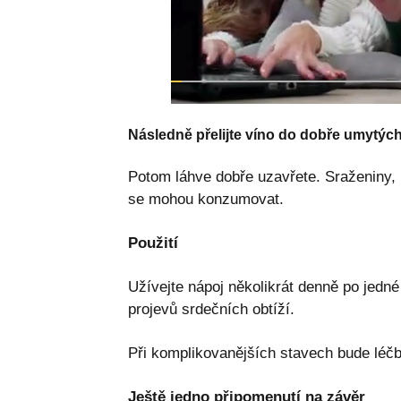
Následně přelijte víno do dobře umytých
Potom láhve dobře uzavřete. Sraženiny, 
se mohou konzumovat.
Použití
Užívejte nápoj několikrát denně po jedné
projevů srdečních obtíží.
Při komplikovanějších stavech bude léčb
Ještě jedno připomenutí na závěr