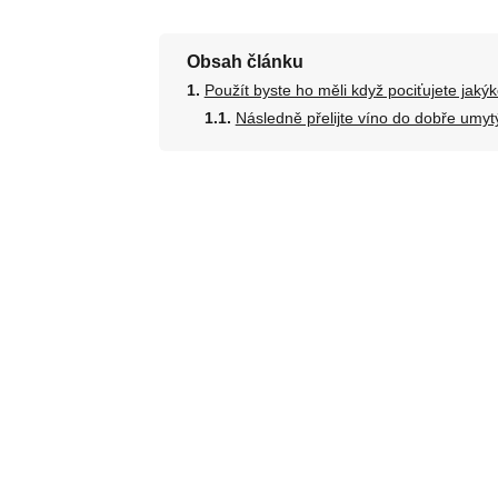
Obsah článku
Použít byste ho měli když pociťujete jakýk
Následně přelijte víno do dobře umyt