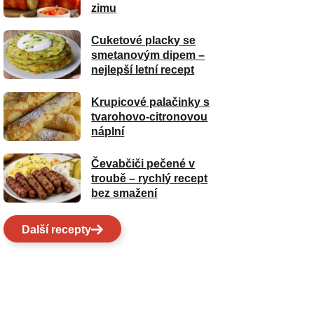
zimu
Cuketové placky se
smetanovým dipem –
nejlepší letní recept
Krupicové palačinky s
tvarohovo-citronovou
náplní
Čevabčiči pečené v
troubě – rychlý recept
bez smažení
Další recepty