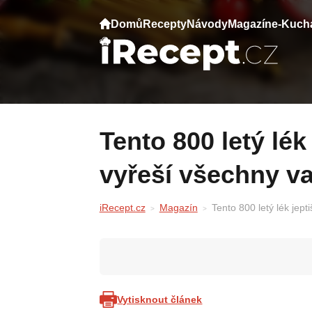
Domů
Recepty
Návody
Magazín
e-Kuch
Tento 800 letý lék jeptišky Hildegardy
vyřeší všechny v
iRecept.cz
Magazín
Tento 800 letý lék jep
Vytisknout článek