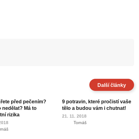
Další články
uřete před pečením?
9 potravin, které pročistí vaše
o nedělat? Má to
tělo a budou vám i chutnat!
ní rizika
21. 11. 2018
 2018
Tomáš
omáš