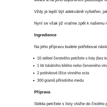
Vždy je lepší být adekvátně vyšetřen, j
Nyní se však již vraťme zpět k našemu r
Ingredience
Na jeho přípravu budete potřebovat násle
10 stébel čerstvého petržele s listy (bez 
1 litr lokálního bílého nebo červeného vín
2 polévkové lžíce vinného octa
300 gramů přírodního medu
Příprava
Stébla petržele s listy vložte do čistého p