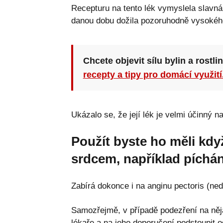
Recepturu na tento lék vymyslela slavná 
danou dobu dožila pozoruhodně vysokého
Chcete objevit sílu bylin a rostli
recepty a tipy pro domácí využití
Ukázalo se, že její lék je velmi účinný 
Použít byste ho měli kdy
srdcem, například píchání
Zabírá dokonce i na anginu pectoris (ne
Samozřejmě, v případě podezření na něja
lékaře a na jeho doporučení podstoupit o