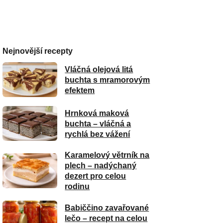
Nejnovější recepty
Vláčná olejová litá
buchta s mramorovým
efektem
Hrnková maková
buchta – vláčná a
rychlá bez vážení
Karamelový větrník na
plech – nadýchaný
dezert pro celou
rodinu
Babiččino zavařované
lečo – recept na celou