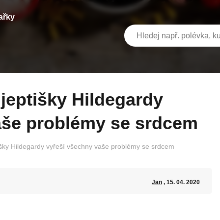
ařky
aše problémy se srdcem
tišky Hildegardy vyřeší všechny vaše problémy se srdcem
Jan
, 15. 04. 2020