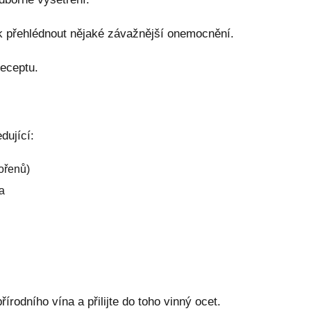
ak přehlédnout nějaké závažnější onemocnění.
eceptu.
dující:
kořenů)
a
řírodního vína a přilijte do toho vinný ocet.