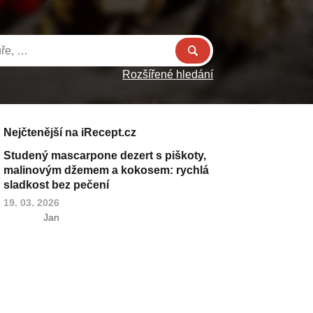
Rozšířené hledání
Nejčtenější na iRecept.cz
Studený mascarpone dezert s piškoty,
malinovým džemem a kokosem: rychlá
sladkost bez pečení
19. 03. 2026
Jan