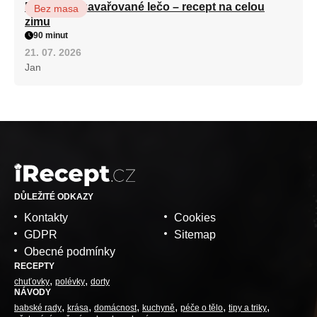
Babiččino zavařované lečo – recept na celou
Bez masa
zimu
90 minut
21. 07. 2026
Jan
DŮLEŽITÉ ODKAZY
Kontakty
Cookies
GDPR
Sitemap
Obecné podmínky
RECEPTY
chuťovky
polévky
dorty
NÁVODY
babské rady
krása
domácnost
kuchyně
péče o tělo
tipy a triky