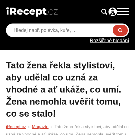
Rozšířené hledání
Tato žena řekla stylistovi,
aby udělal co uzná za
vhodné a ať ukáže, co umí.
Žena nemohla uvěřit tomu,
co se stalo!
iRecept.cz
Magazín
Tato žena řekla stylistovi, aby udělal co
uzná za vhodné a ať ukáže, co umí. Žena nemohla uvěřit tomu,