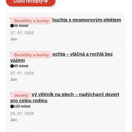
Další recepty
Vláčná olejová litá buchta s mramorovým efektem
Buchtičky a buchty
30 minut
27. 07. 2026
Jan
Hrnková maková buchta – vláčná a rychlá bez
Buchtičky a buchty
vážení
45 minut
27. 07. 2026
Jan
Karamelový větrník na plech – nadýchaný dezert
dezerty
pro celou rodinu
120 minut
25. 07. 2026
Jan