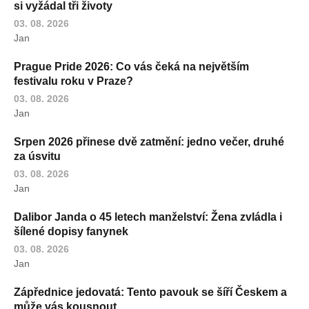
si vyžádal tři životy
03. 08. 2026
Jan
Prague Pride 2026: Co vás čeká na největším
festivalu roku v Praze?
03. 08. 2026
Jan
Srpen 2026 přinese dvě zatmění: jedno večer, druhé
za úsvitu
03. 08. 2026
Jan
Dalibor Janda o 45 letech manželství: Žena zvládla i
šílené dopisy fanynek
03. 08. 2026
Jan
Zápřednice jedovatá: Tento pavouk se šíří Českem a
může vás kousnout