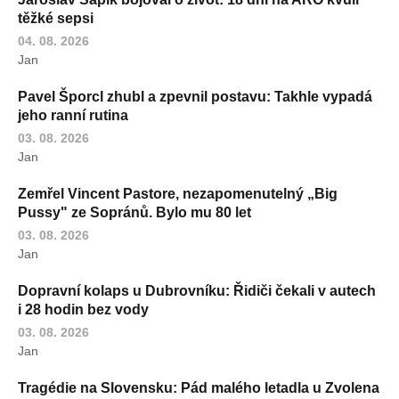
těžké sepsi
04. 08. 2026
Jan
Pavel Šporcl zhubl a zpevnil postavu: Takhle vypadá
jeho ranní rutina
03. 08. 2026
Jan
Zemřel Vincent Pastore, nezapomenutelný „Big
Pussy" ze Sopránů. Bylo mu 80 let
03. 08. 2026
Jan
Dopravní kolaps u Dubrovníku: Řidiči čekali v autech
i 28 hodin bez vody
03. 08. 2026
Jan
Tragédie na Slovensku: Pád malého letadla u Zvolena