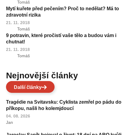
Tomáš
Mytí kuřete před pečením? Proč to nedělat? Má to
zdravotní rizika
21. 11. 2018
Tomáš
9 potravin, které pročistí vaše tělo a budou vám i
chutnat!
21. 11. 2018
Tomáš
Nejnovější články
Další články
Tragédie na Svitavsku: Cyklista zemřel po pádu do
příkopu, našli ho kolemjdoucí
04. 08. 2026
Jan
Jaroslav Sapík bojoval o život: 18 dní na ARO kvůli