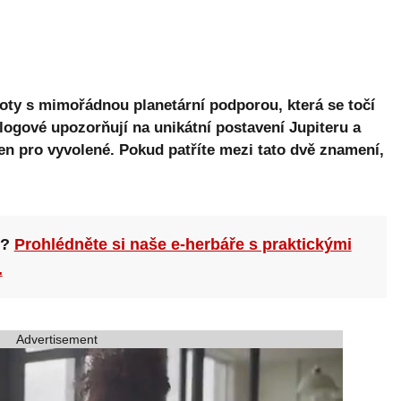
oty s mimořádnou planetární podporou, která se točí
ogové upozorňují na unikátní postavení Jupiteru a
jen pro vyvolené. Pokud patříte mezi tato dvě znamení,
n?
Prohlédněte si naše e-herbáře s praktickými
.
Advertisement