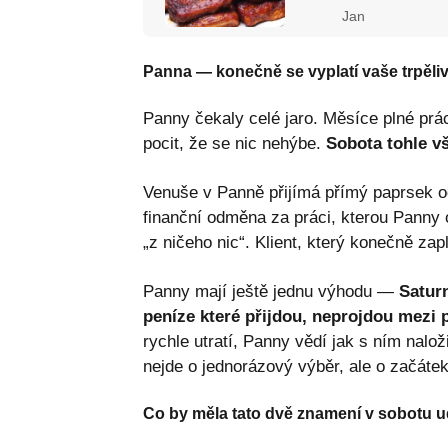
Jan
Panna — konečně se vyplatí vaše trpěli
Panny čekaly celé jaro. Měsíce plné prác
pocit, že se nic nehýbe.
Sobota tohle v
Venuše v Panně přijímá přímý paprsek od
finanční odměna za práci, kterou Panny 
„z ničeho nic“. Klient, který konečně zap
Panny mají ještě jednu výhodu —
Saturn
peníze které přijdou, neprojdou mezi p
rychle utratí, Panny vědí jak s ním nalož
nejde o jednorázový výběr, ale o začáte
Co by měla tato dvě znamení v sobotu u