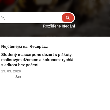
Rozšířené hledání
Nejčtenější na iRecept.cz
Studený mascarpone dezert s piškoty,
malinovým džemem a kokosem: rychlá
sladkost bez pečení
19. 03. 2026
Jan