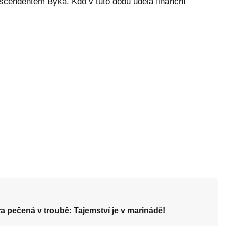
scendentem Býka. Kdo v tuto dobu udělá finanční
a pečená v troubě: Tajemství je v marinádě!