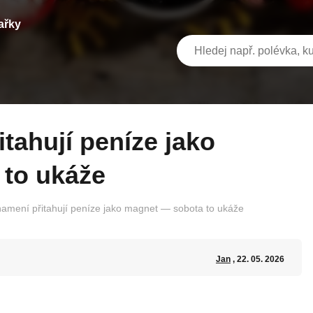
ařky
to ukáže
namení přitahují peníze jako magnet — sobota to ukáže
Jan
, 22. 05. 2026