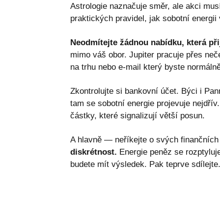
Astrologie naznačuje směr, ale akci musí
praktických pravidel, jak sobotní energii
Neodmítejte žádnou nabídku, která př
mimo váš obor. Jupiter pracuje přes n
na trhu nebo e-mail který byste normáln
Zkontrolujte si bankovní účet. Býci i Pa
tam se sobotní energie projevuje nejdří
částky, které signalizují větší posun.
A hlavně — neříkejte o svých finančníc
diskrétnost.
Energie peněz se rozptyluje
budete mít výsledek. Pak teprve sdílejte