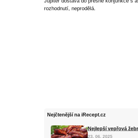
Jupiter dostává do přesné konjunkce s a
rozhodnutí, neprodělá.
Nejčtenější na iRecept.cz
Nejlepší vepřová žebr
23. 06. 2025