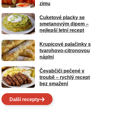
zimu
Cuketové placky se
smetanovým dipem –
nejlepší letní recept
Krupicové palačinky s
tvarohovo-citronovou
náplní
Čevabčiči pečené v
troubě – rychlý recept
bez smažení
Další recepty