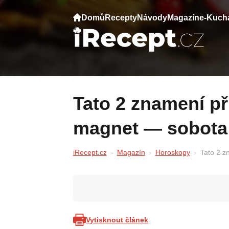
Domů
Recepty
Návody
Magazín
e-Kuch
Tato 2 znamení přitahují peníze jako
magnet — sobota 
iRecept.cz
Magazín
Horoskopy
Tato 2 z
Vytisknout článek