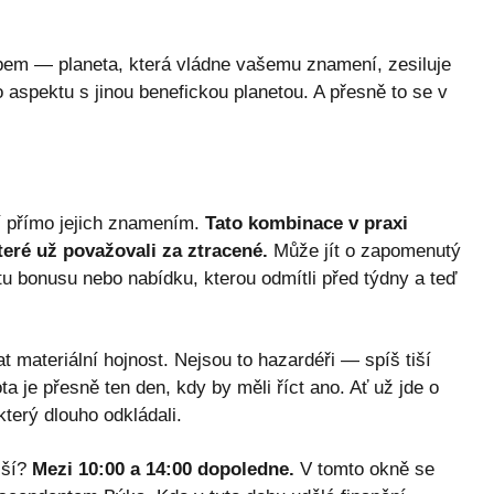
ipem — planeta, která vládne vašemu znamení, zesiluje
 aspektu s jinou benefickou planetou. A přesně to se v
í přímo jejich znamením.
Tato kombinace v praxi
eré už považovali za ztracené.
Může jít o zapomenutý
tu bonusu nebo nabídku, kterou odmítli před týdny a teď
t materiální hojnost. Nejsou to hazardéři — spíš tiší
ta je přesně ten den, kdy by měli říct ano. Ať už jde o
který dlouho odkládali.
jší?
Mezi 10:00 a 14:00 dopoledne.
V tomto okně se