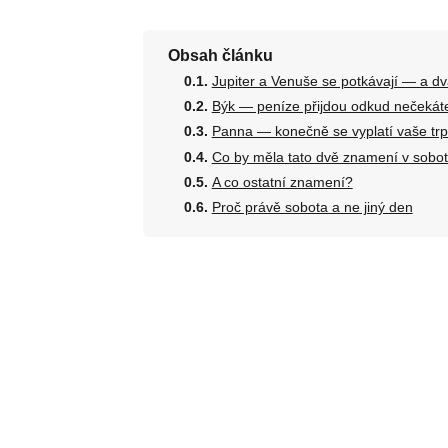
Obsah článku
Jupiter a Venuše se potkávají — a dv
Býk — peníze přijdou odkud nečekát
Panna — konečně se vyplatí vaše trp
Co by měla tato dvě znamení v sobot
A co ostatní znamení?
Proč právě sobota a ne jiný den