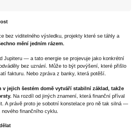
vost
e bez viditelného výsledku, projekty které se táhly a
šechno mění jedním rázem.
 Jupiteru — a tato energie se projevuje jako konkrétní
odváděly bez uznání. Může to být povýšení, které přišlo
latí fakturu. Nebo zpráva z banky, která potěší.
 v jejich šestém domě vytváří stabilní základ, takže
rsty.
Na rozdíl od jiných znamení, která finanční příval
it. A právě proto je sobotní konstelace pro ně tak silná —
k nového finančního cyklu.
dělat