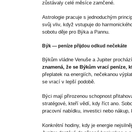
zůstávaly celé měsíce zamčené.
Astrologie pracuje s jednoduchým princ
svůj vliv, když vstupuje do harmonického
sobotu děje pro Býka a Pannu.
Býk — peníze přijdou odkud nečekáte
Býkům vládne Venuše a Jupiter procház
znamená, že se Býkům vrací peníze, kt
přeplatek na energiích, nečekanou výpla
se vrací v lepší podobě.
Býci mají přirozenou schopnost přitahova
stratégové, kteří vědí, kdy říct ano. Sobo
pracovní nabídku, investici nebo nákup, 
Konkrétní hodiny, kdy je energie nejsilně