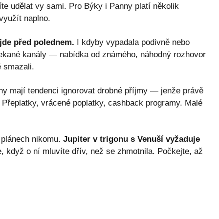
te udělat vy sami. Pro Býky i Panny platí několik
 využít naplno.
ijde před polednem.
I kdyby vypadala podivně nebo
ečekané kanály — nabídka od známého, náhodný rozhovor
ě smazali.
nny mají tendenci ignorovat drobné příjmy — jenže právě
v. Přeplatky, vrácené poplatky, cashback programy. Malé
h plánech nikomu.
Jupiter v trigonu s Venuší vyžaduje
, když o ní mluvíte dřív, než se zhmotnila. Počkejte, až
.