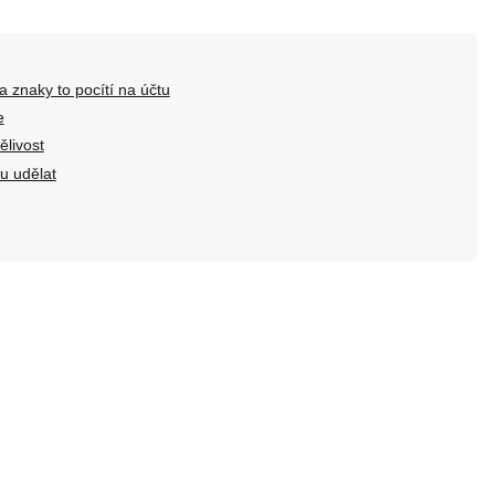
a znaky to pocítí na účtu
e
ělivost
u udělat