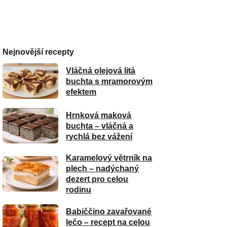
Nejnovější recepty
Vláčná olejová litá
buchta s mramorovým
efektem
Hrnková maková
buchta – vláčná a
rychlá bez vážení
Karamelový větrník na
plech – nadýchaný
dezert pro celou
rodinu
Babiččino zavařované
lečo – recept na celou