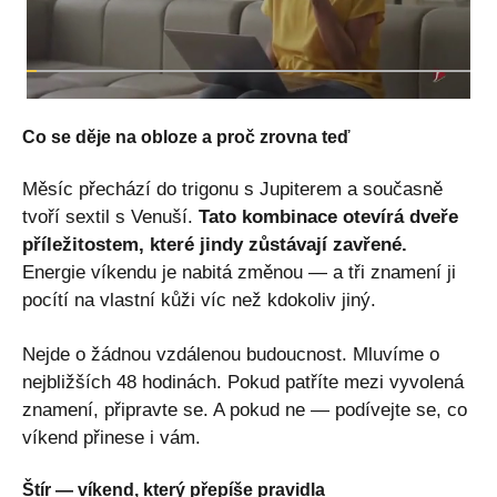
Co se děje na obloze a proč zrovna teď
Měsíc přechází do trigonu s Jupiterem a současně
tvoří sextil s Venuší.
Tato kombinace otevírá dveře
příležitostem, které jindy zůstávají zavřené.
Energie víkendu je nabitá změnou — a tři znamení ji
pocítí na vlastní kůži víc než kdokoliv jiný.
Nejde o žádnou vzdálenou budoucnost. Mluvíme o
nejbližších 48 hodinách. Pokud patříte mezi vyvolená
znamení, připravte se. A pokud ne — podívejte se, co
víkend přinese i vám.
Štír — víkend, který přepíše pravidla