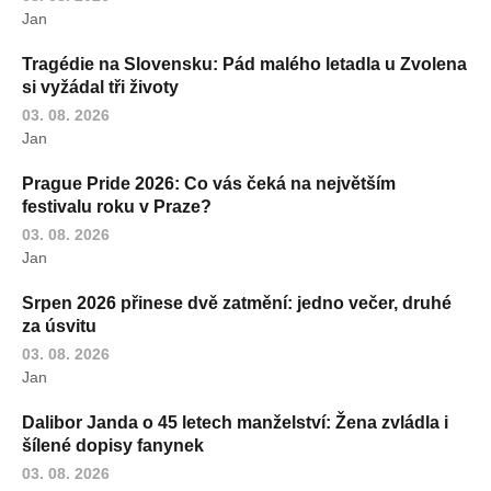
Jan
Tragédie na Slovensku: Pád malého letadla u Zvolena
si vyžádal tři životy
03. 08. 2026
Jan
Prague Pride 2026: Co vás čeká na největším
festivalu roku v Praze?
03. 08. 2026
Jan
Srpen 2026 přinese dvě zatmění: jedno večer, druhé
za úsvitu
03. 08. 2026
Jan
Dalibor Janda o 45 letech manželství: Žena zvládla i
šílené dopisy fanynek
03. 08. 2026