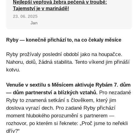
Nejlepší vepřová žebra pečená v troubě:
Tajemství je v marinádě!
23. 06. 2025
Jan
Ryby — konečně přichází to, na co čekaly měsíce
Ryby prožívaly poslední období jako na houpačce.
Nahoru, dolů, žádná stabilita. Tento víkend jim přináší
kotvu.
Venuše v sextilu s Měsícem aktivuje Rybám 7. dům
— dům partnerství a blízkých vztahů.
Pro nezadané
Ryby to znamená setkání s člověkem, který jim
doslova vyrazí dech. Pro zadané Ryby přichází
moment hlubokého porozumění s partnerem —
rozhovor, po kterém si řeknete: „Proč jsme to neřekli
dřív?“