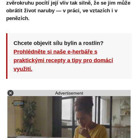
zvěrokruhu pocítí její vliv tak silně, že se jim může
obrátit život naruby — v práci, ve vztazích i v
penězích.
Chcete objevit sílu bylin a rostlin?
Prohlédněte si naše e-herbáře s
praktickými recepty a tipy pro domácí
využití.
Advertisement