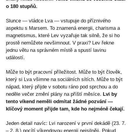
o 180 stupňů.
Slunce — vládce Lva — vstupuje do příznivého
aspektu s Marsem. To znamená energii, charisma a
magnetismus, které Lev vyzařuje tak silně, že si ho
prostě nemůžete nevšimnout. V praxi? Lev řekne
jednu větu na správném místě a spustí lavinu
událostí.
Může to být pracovní příležitost. Může to být člověk,
který si Lva všimne na sociálních sítích. Může to být
nápad, který přijde v sobotu ráno pod sprchou a do
neděle večer změní plány na příští měsíce.
Lvi by
tento víkend neměli odmítat žádné pozvání —
klíčový moment přijde tam, kde ho nejméně čekají.
Jeden detail navíc: Lvi narození v první dekádě (23. 7.
– 2. 8.) pocítí víkendovou energii nejsilněji. Pokud