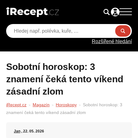
Rozšířené hledání
Sobotní horoskop: 3
znamení čeká tento víkend
zásadní zlom
iRecept.cz
Magazín
Horoskopy
Sobotní horoskop: 3
znamení čeká tento víkend zásadní zlom
Jan
, 22. 05. 2026