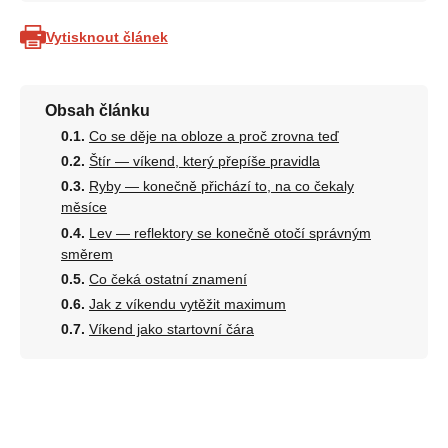
Vytisknout článek
Obsah článku
Co se děje na obloze a proč zrovna teď
Štír — víkend, který přepíše pravidla
Ryby — konečně přichází to, na co čekaly
měsíce
Lev — reflektory se konečně otočí správným
směrem
Co čeká ostatní znamení
Jak z víkendu vytěžit maximum
Víkend jako startovní čára