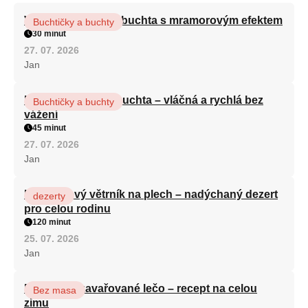
Vláčná olejová litá buchta s mramorovým efektem
Buchtičky a buchty
30 minut
27. 07. 2026
Jan
Hrnková maková buchta – vláčná a rychlá bez
Buchtičky a buchty
vážení
45 minut
27. 07. 2026
Jan
Karamelový větrník na plech – nadýchaný dezert
dezerty
pro celou rodinu
120 minut
25. 07. 2026
Jan
Babiččino zavařované lečo – recept na celou
Bez masa
zimu