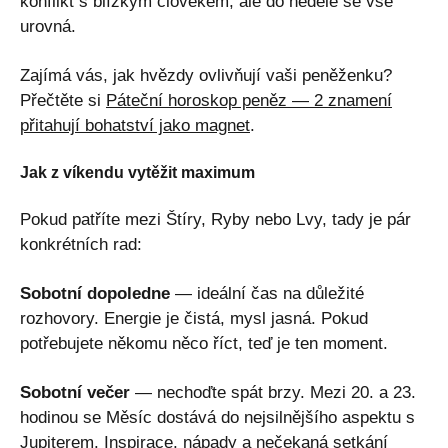
konflikt s blízkým člověkem, ale do neděle se vše
urovná.
Zajímá vás, jak hvězdy ovlivňují vaši peněženku?
Přečtěte si
Páteční horoskop peněz — 2 znamení
přitahují bohatství jako magnet
.
Jak z víkendu vytěžit maximum
Pokud patříte mezi Štíry, Ryby nebo Lvy, tady je pár
konkrétních rad:
Sobotní dopoledne
— ideální čas na důležité
rozhovory. Energie je čistá, mysl jasná. Pokud
potřebujete někomu něco říct, teď je ten moment.
Sobotní večer
— nechoďte spát brzy. Mezi 20. a 23.
hodinou se Měsíc dostává do nejsilnějšího aspektu s
Jupiterem. Inspirace, nápady a nečekaná setkání