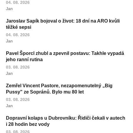
04. 08. 2026
Jan
Jaroslav Sapík bojoval o život: 18 dní na ARO kvůli
těžké sepsi
04. 08. 2026
Jan
Pavel Šporcl zhubl a zpevnil postavu: Takhle vypadá
jeho ranní rutina
03. 08. 2026
Jan
Zemřel Vincent Pastore, nezapomenutelný „Big
Pussy" ze Sopránů. Bylo mu 80 let
03. 08. 2026
Jan
Dopravní kolaps u Dubrovníku: Řidiči čekali v autech
i 28 hodin bez vody
03. 08. 2026