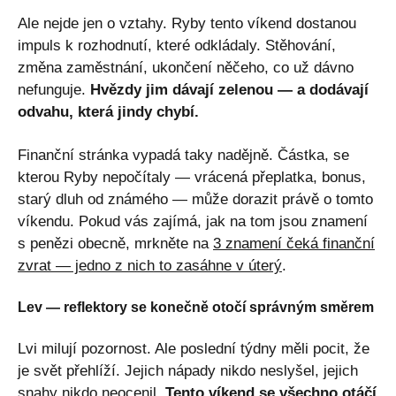
Ale nejde jen o vztahy. Ryby tento víkend dostanou
impuls k rozhodnutí, které odkládaly. Stěhování,
změna zaměstnání, ukončení něčeho, co už dávno
nefunguje.
Hvězdy jim dávají zelenou — a dodávají
odvahu, která jindy chybí.
Finanční stránka vypadá taky nadějně. Částka, se
kterou Ryby nepočítaly — vrácená přeplatka, bonus,
starý dluh od známého — může dorazit právě o tomto
víkendu. Pokud vás zajímá, jak na tom jsou znamení
s penězi obecně, mrkněte na
3 znamení čeká finanční
zvrat — jedno z nich to zasáhne v úterý
.
Lev — reflektory se konečně otočí správným směrem
Lvi milují pozornost. Ale poslední týdny měli pocit, že
je svět přehlíží. Jejich nápady nikdo neslyšel, jejich
snahy nikdo neocenil.
Tento víkend se všechno otáčí