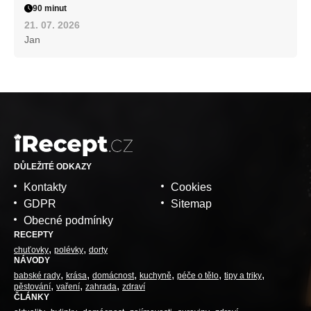
90 minut
21. 07. 2026
Jan
DŮLEŽITÉ ODKAZY
Kontakty
Cookies
GDPR
Sitemap
Obecné podmínky
RECEPTY
chuťovky
polévky
dorty
NÁVODY
babské rady
krása
domácnost
kuchyně
péče o tělo
tipy a triky
pěstování
vaření
zahrada
zdraví
ČLÁNKY