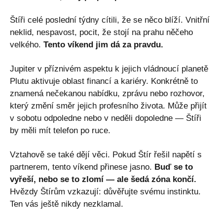
Štíři celé poslední týdny cítili, že se něco blíží. Vnitřní
neklid, nespavost, pocit, že stojí na prahu něčeho
velkého.
Tento víkend jim dá za pravdu.
Jupiter v příznivém aspektu k jejich vládnoucí planetě
Plutu aktivuje oblast financí a kariéry. Konkrétně to
znamená nečekanou nabídku, zprávu nebo rozhovor,
který změní směr jejich profesního života. Může přijít
v sobotu odpoledne nebo v neděli dopoledne — Štíři
by měli mít telefon po ruce.
Vztahově se také dějí věci. Pokud Štír řešil napětí s
partnerem, tento víkend přinese jasno.
Buď se to
vyřeší, nebo se to zlomí — ale šedá zóna končí.
Hvězdy Štírům vzkazují: důvěřujte svému instinktu.
Ten vás ještě nikdy nezklamal.