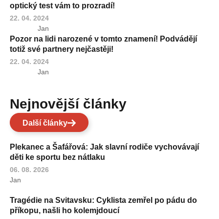
optický test vám to prozradí!
22. 04. 2024
Jan
Pozor na lidi narozené v tomto znamení! Podvádějí
totiž své partnery nejčastěji!
22. 04. 2024
Jan
Nejnovější články
Další články
Plekanec a Šafářová: Jak slavní rodiče vychovávají
děti ke sportu bez nátlaku
06. 08. 2026
Jan
Tragédie na Svitavsku: Cyklista zemřel po pádu do
příkopu, našli ho kolemjdoucí