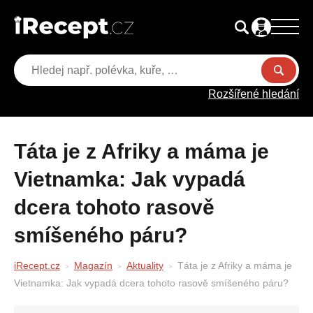
Rozšířené hledání
Táta je z Afriky a máma je
Vietnamka: Jak vypadá
dcera tohoto rasově
smíšeného páru?
iRecept.cz
Magazín
Aktuality
Táta je z Afriky a máma je
Vietnamka: Jak vypadá dcera tohoto rasově smíšeného páru?