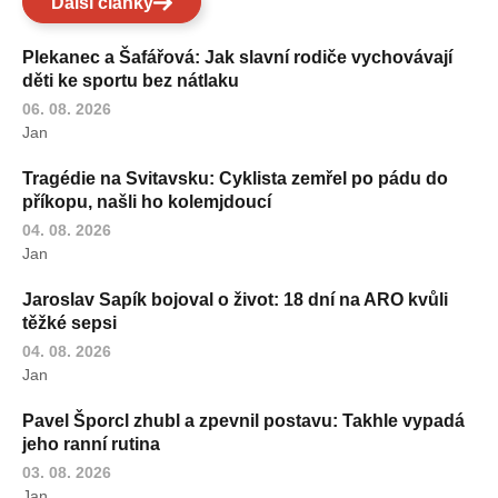
Další články
Plekanec a Šafářová: Jak slavní rodiče vychovávají
děti ke sportu bez nátlaku
06. 08. 2026
Jan
Tragédie na Svitavsku: Cyklista zemřel po pádu do
příkopu, našli ho kolemjdoucí
04. 08. 2026
Jan
Jaroslav Sapík bojoval o život: 18 dní na ARO kvůli
těžké sepsi
04. 08. 2026
Jan
Pavel Šporcl zhubl a zpevnil postavu: Takhle vypadá
jeho ranní rutina
03. 08. 2026
Jan