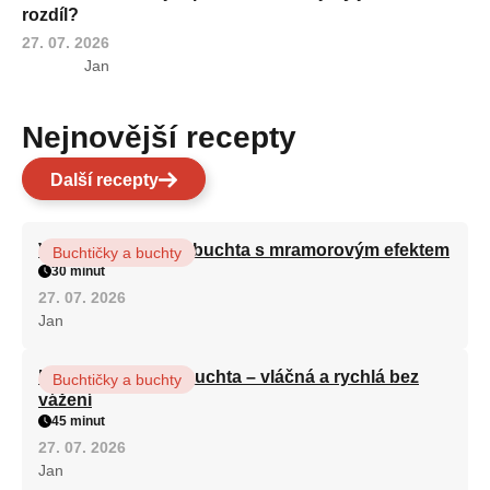
rozdíl?
27. 07. 2026
Jan
Nejnovější recepty
Další recepty
Vláčná olejová litá buchta s mramorovým efektem
Buchtičky a buchty
30 minut
27. 07. 2026
Jan
Hrnková maková buchta – vláčná a rychlá bez
Buchtičky a buchty
vážení
45 minut
27. 07. 2026
Jan