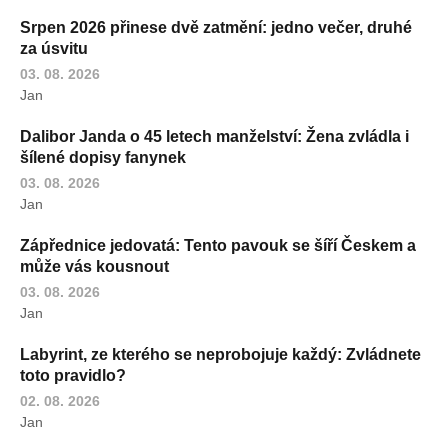
Srpen 2026 přinese dvě zatmění: jedno večer, druhé
za úsvitu
03. 08. 2026
Jan
Dalibor Janda o 45 letech manželství: Žena zvládla i
šílené dopisy fanynek
03. 08. 2026
Jan
Zápřednice jedovatá: Tento pavouk se šíří Českem a
může vás kousnout
03. 08. 2026
Jan
Labyrint, ze kterého se neprobojuje každý: Zvládnete
toto pravidlo?
02. 08. 2026
Jan