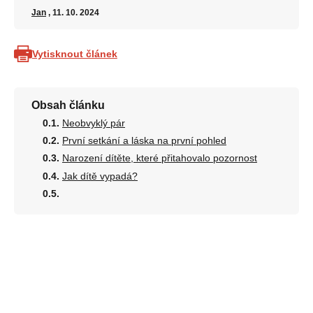
Jan
, 11. 10. 2024
Vytisknout článek
Obsah článku
Neobvyklý pár
První setkání a láska na první pohled
Narození dítěte, které přitahovalo pozornost
Jak dítě vypadá?