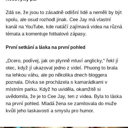
Zdá se, že jsou to zásadně odlišní lidé a neměli by být
spolu, ale osud rozhodl jinak. Cee Jay má vlastní
kanál na YouTube, kde natáčí zajímavá videa na různá
témata a komentuje fotbalové zápasy.
První setkání a láska na první pohled
„Dcero, podívej, jak on plynně mluví anglicky,“ řekl jí
otec, když jí ukazoval jedno z videí. Phuong to brala
na lehkou váhu, ale po několika dnech bloggera
poznala. Dívka se procházela s kamarádkami v
místním parku. Když ho uviděla, okamžitě si
uvědomila, že je to Cee Jay, ten z videa. Byla to láska
na první pohled. Mladá žena se zamilovala do muže
kvůli jeho laskavosti a smyslu pro humor.