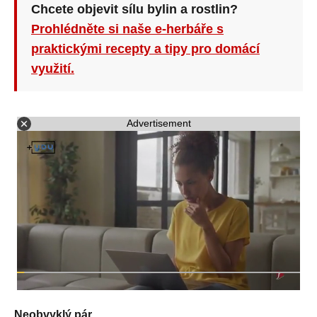
Chcete objevit sílu bylin a rostlin?
Prohlédněte si naše e-herbáře s
praktickými recepty a tipy pro domácí
využití.
Advertisement
Neobvyklý pár