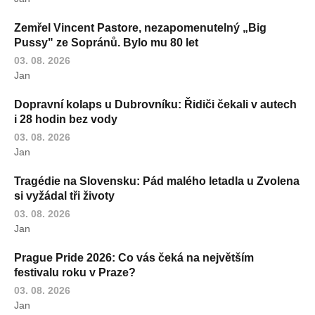
Zemřel Vincent Pastore, nezapomenutelný „Big
Pussy" ze Sopránů. Bylo mu 80 let
03. 08. 2026
Jan
Dopravní kolaps u Dubrovníku: Řidiči čekali v autech
i 28 hodin bez vody
03. 08. 2026
Jan
Tragédie na Slovensku: Pád malého letadla u Zvolena
si vyžádal tři životy
03. 08. 2026
Jan
Prague Pride 2026: Co vás čeká na největším
festivalu roku v Praze?
03. 08. 2026
Jan