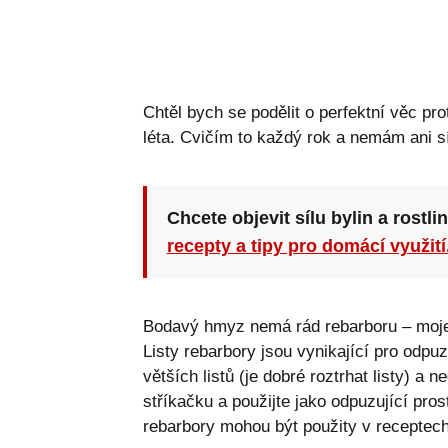
Chtěl bych se podělit o perfektní věc pr
léta. Cvičím to každý rok a nemám ani 
Chcete objevit sílu bylin a rostli
recepty a tipy pro domácí využití
Bodavý hmyz nemá rád rebarboru – moje b
Listy rebarbory jsou vynikající pro odpuz
větších listů (je dobré roztrhat listy) a n
stříkačku a použijte jako odpuzující pro
rebarbory mohou být použity v receptec