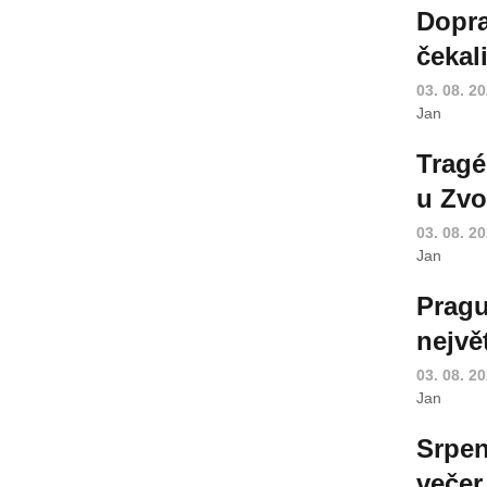
Dopra
čekal
03. 08. 2
Jan
Tragé
u Zvo
03. 08. 2
Jan
Pragu
nejvě
03. 08. 2
Jan
Srpen
večer