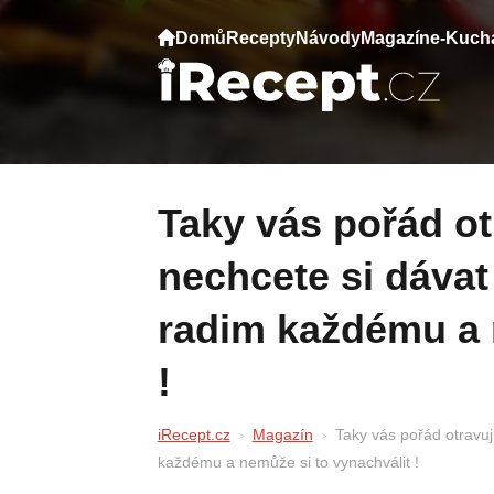
Domů
Recepty
Návody
Magazín
e-Kuch
Taky vás pořád otravují mouchy a
nechcete si dávat
radim každému a 
!
iRecept.cz
Magazín
Taky vás pořád otravuj
každému a nemůže si to vynachválit !