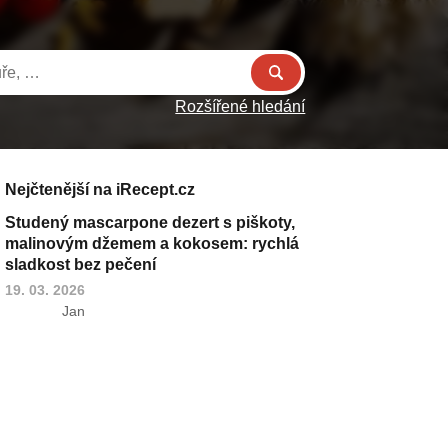
Rozšířené hledání
Nejčtenější na iRecept.cz
Studený mascarpone dezert s piškoty,
malinovým džemem a kokosem: rychlá
sladkost bez pečení
19. 03. 2026
Jan