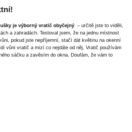
tní!
ušky je výborný vratič obyčejný
– určitě jste to viděli,
oukách a zahradách. Testoval jsem, že na jednu místnost
 vůni, pokud jste nepříjemní, stačí dát květinu na okenní
 vůni vratič a mizí co nejdále od něj. Vratič používám
ného sáčku a zavěsím do okna. Doufám, že vám to