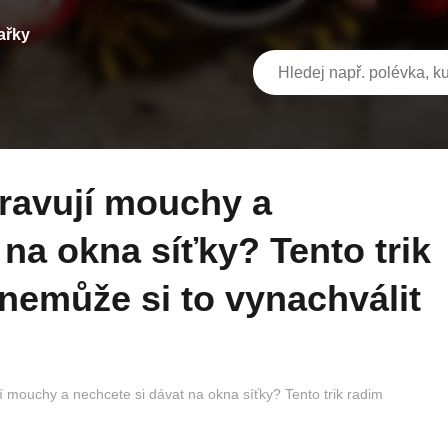
ařky
 na okna síťky? Tento trik
nemůže si to vynachválit
í mouchy a nechcete si dávat na okna síťky? Tento trik radim