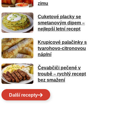
zimu
Cuketové placky se
smetanovým dipem –
nejlepší letní recept
Krupicové palačinky s
tvarohovo-citronovou
náplní
Čevabčiči pečené v
troubě – rychlý recept
bez smažení
Další recepty