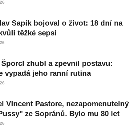
026
lav Sapík bojoval o život: 18 dní na
vůli těžké sepsi
026
 Šporcl zhubl a zpevnil postavu:
e vypadá jeho ranní rutina
026
l Vincent Pastore, nezapomenutelný
Pussy" ze Sopránů. Bylo mu 80 let
026