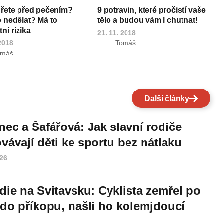
uřete před pečením?
9 potravin, které pročistí vaše
o nedělat? Má to
tělo a budou vám i chutnat!
ní rizika
21. 11. 2018
 2018
Tomáš
omáš
Další články
nec a Šafářová: Jak slavní rodiče
vávají děti ke sportu bez nátlaku
026
die na Svitavsku: Cyklista zemřel po
do příkopu, našli ho kolemjdoucí