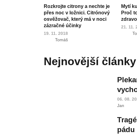
Rozkrojte citrony a nechte je
Mytí k
přes noc v ložnici. Citrónový
Proč t
osvěžovač, který má v noci
zdravot
zázračné účinky
21. 11.
19. 11. 2018
T
Tomáš
Nejnovější články
Pleka
vycho
06. 08. 2
Jan
Tragé
pádu 