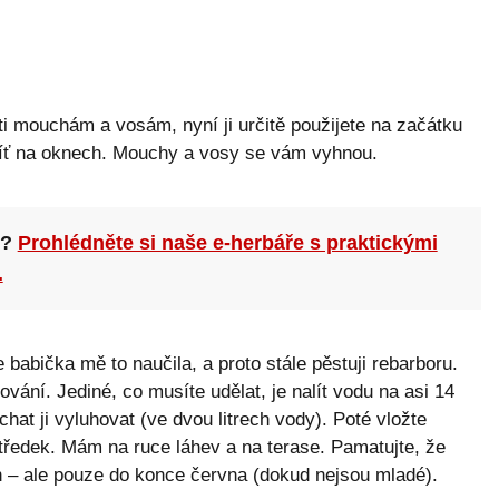
oti mouchám a vosám, nyní ji určitě použijete na začátku
síť na oknech. Mouchy a vosy se vám vyhnou.
n?
Prohlédněte si naše e-herbáře s praktickými
.
abička mě to naučila, a proto stále pěstuji rebarboru.
ování. Jediné, co musíte udělat, je nalít vodu na asi 14
echat ji vyluhovat (ve dvou litrech vody). Poté vložte
středek. Mám na ruce láhev a na terase. Pamatujte, že
h – ale pouze do konce června (dokud nejsou mladé).