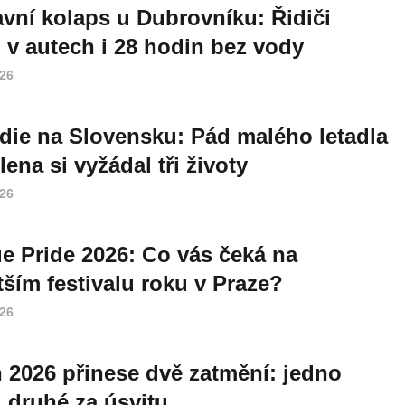
vní kolaps u Dubrovníku: Řidiči
i v autech i 28 hodin bez vody
026
die na Slovensku: Pád malého letadla
lena si vyžádal tři životy
026
e Pride 2026: Co vás čeká na
tším festivalu roku v Praze?
026
 2026 přinese dvě zatmění: jedno
, druhé za úsvitu