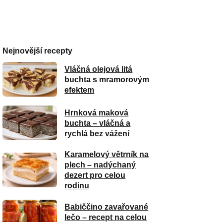
Nejnovější recepty
Vláčná olejová litá
buchta s mramorovým
efektem
Hrnková maková
buchta – vláčná a
rychlá bez vážení
Karamelový větrník na
plech – nadýchaný
dezert pro celou
rodinu
Babiččino zavařované
lečo – recept na celou