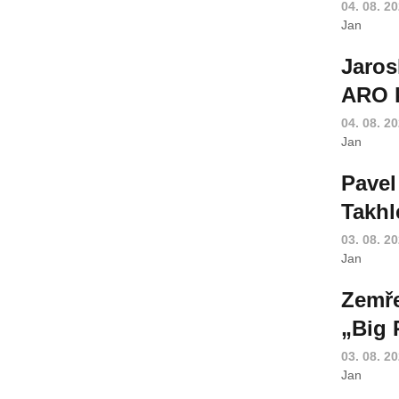
04. 08. 2
Jan
Jaros
ARO k
04. 08. 2
Jan
Pavel
Takhl
03. 08. 2
Jan
Zemře
„Big 
03. 08. 2
Jan