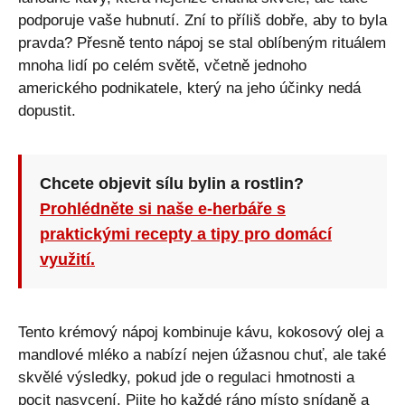
podporuje vaše hubnutí. Zní to příliš dobře, aby to byla
pravda? Přesně tento nápoj se stal oblíbeným rituálem
mnoha lidí po celém světě, včetně jednoho
amerického podnikatele, který na jeho účinky nedá
dopustit.
Chcete objevit sílu bylin a rostlin?
Prohlédněte si naše e-herbáře s
praktickými recepty a tipy pro domácí
využití.
Tento krémový nápoj kombinuje kávu, kokosový olej a
mandlové mléko a nabízí nejen úžasnou chuť, ale také
skvělé výsledky, pokud jde o regulaci hmotnosti a
pocit nasycení. Pijte ho každé ráno místo snídaně a