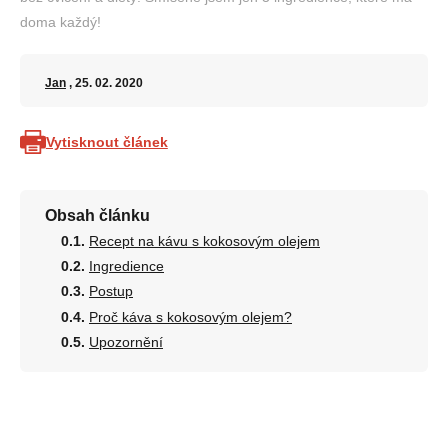
doma každý!
Jan
, 25. 02. 2020
Vytisknout článek
Obsah článku
Recept na kávu s kokosovým olejem
Ingredience
Postup
Proč káva s kokosovým olejem?
Upozornění