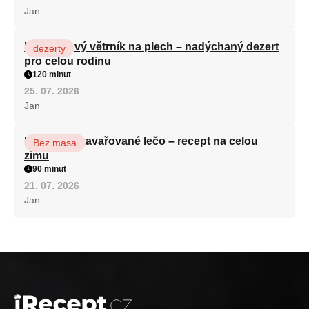
Jan
Karamelový větrník na plech – nadýchaný dezert
dezerty
pro celou rodinu
120 minut
25. 07. 2026
Jan
Babiččino zavařované lečo – recept na celou
Bez masa
zimu
90 minut
21. 07. 2026
Jan