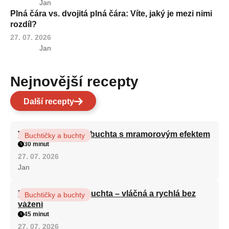
Jan
Plná čára vs. dvojitá plná čára: Víte, jaký je mezi nimi
rozdíl?
27. 07. 2026
Jan
Nejnovější recepty
Další recepty
Vláčná olejová litá buchta s mramorovým efektem
Buchtičky a buchty
30 minut
27. 07. 2026
Jan
Hrnková maková buchta – vláčná a rychlá bez
Buchtičky a buchty
vážení
45 minut
27. 07. 2026