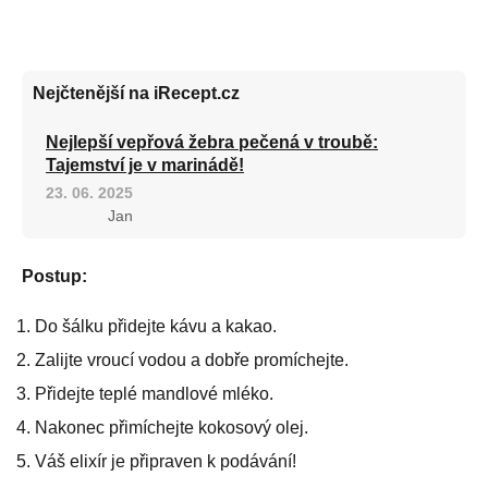
Nejčtenější na iRecept.cz
Nejlepší vepřová žebra pečená v troubě:
Tajemství je v marinádě!
23. 06. 2025
Jan
Postup:
Do šálku přidejte kávu a kakao.
Zalijte vroucí vodou a dobře promíchejte.
Přidejte teplé mandlové mléko.
Nakonec přimíchejte kokosový olej.
Váš elixír je připraven k podávání!