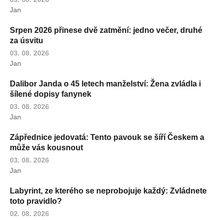
Jan
Srpen 2026 přinese dvě zatmění: jedno večer, druhé
za úsvitu
03. 08. 2026
Jan
Dalibor Janda o 45 letech manželství: Žena zvládla i
šílené dopisy fanynek
03. 08. 2026
Jan
Zápřednice jedovatá: Tento pavouk se šíří Českem a
může vás kousnout
03. 08. 2026
Jan
Labyrint, ze kterého se neprobojuje každý: Zvládnete
toto pravidlo?
02. 08. 2026