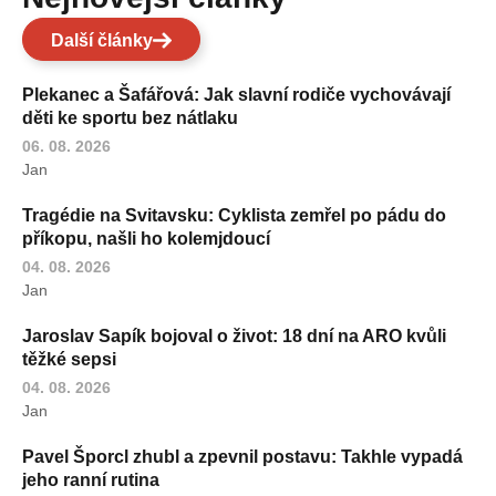
Další články
Plekanec a Šafářová: Jak slavní rodiče vychovávají
děti ke sportu bez nátlaku
06. 08. 2026
Jan
Tragédie na Svitavsku: Cyklista zemřel po pádu do
příkopu, našli ho kolemjdoucí
04. 08. 2026
Jan
Jaroslav Sapík bojoval o život: 18 dní na ARO kvůli
těžké sepsi
04. 08. 2026
Jan
Pavel Šporcl zhubl a zpevnil postavu: Takhle vypadá
jeho ranní rutina