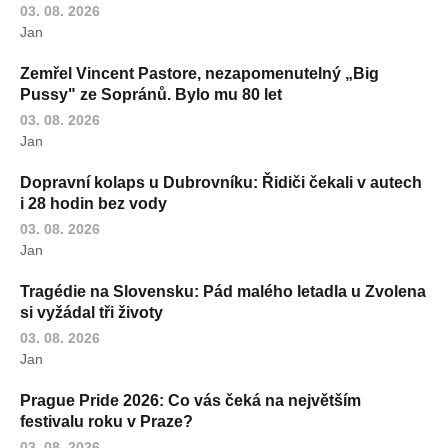
03. 08. 2026
Jan
Zemřel Vincent Pastore, nezapomenutelný „Big
Pussy" ze Sopránů. Bylo mu 80 let
03. 08. 2026
Jan
Dopravní kolaps u Dubrovníku: Řidiči čekali v autech
i 28 hodin bez vody
03. 08. 2026
Jan
Tragédie na Slovensku: Pád malého letadla u Zvolena
si vyžádal tři životy
03. 08. 2026
Jan
Prague Pride 2026: Co vás čeká na největším
festivalu roku v Praze?
03. 08. 2026