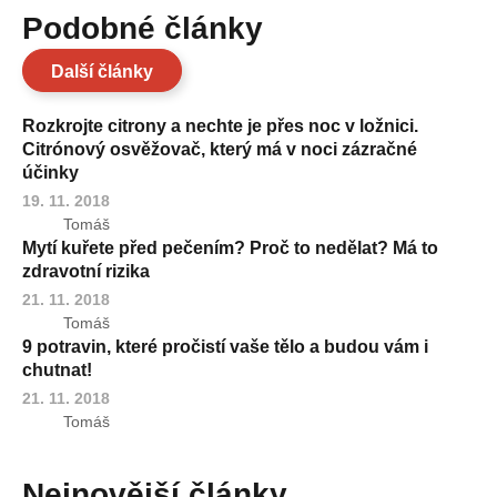
Podobné články
Další články
Rozkrojte citrony a nechte je přes noc v ložnici.
Citrónový osvěžovač, který má v noci zázračné
účinky
19. 11. 2018
Tomáš
Mytí kuřete před pečením? Proč to nedělat? Má to
zdravotní rizika
21. 11. 2018
Tomáš
9 potravin, které pročistí vaše tělo a budou vám i
chutnat!
21. 11. 2018
Tomáš
Nejnovější články