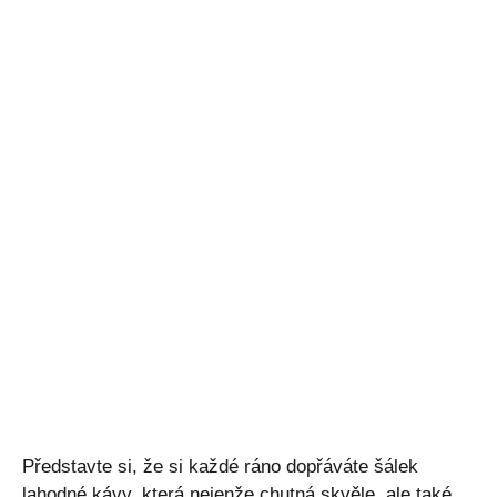
Představte si, že si každé ráno dopřáváte šálek
lahodné kávy, která nejenže chutná skvěle, ale také