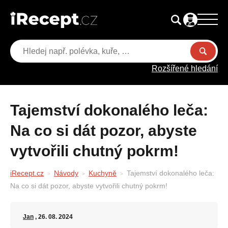
Rozšířené hledání
Tajemství dokonalého leča:
Na co si dát pozor, abyste
vytvořili chutný pokrm!
iRecept.cz
Návody
Kuchyně
Tajemství dokonalého leča:
Na co si dát pozor, abyste vytvořili chutný pokrm!
Jan
, 26. 08. 2024