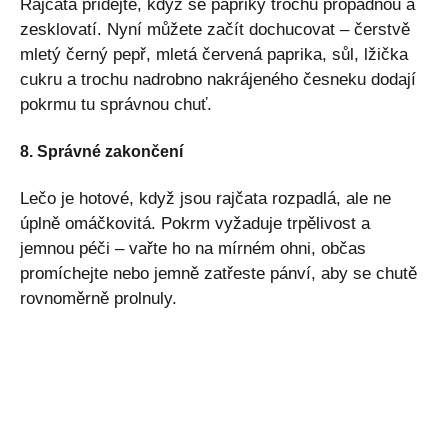
Rajčata přidejte, když se papriky trochu propadnou a
zesklovatí. Nyní můžete začít dochucovat – čerstvě
mletý černý pepř, mletá červená paprika, sůl, lžička
cukru a trochu nadrobno nakrájeného česneku dodají
pokrmu tu správnou chuť.
8. Správné zakončení
Lečo je hotové, když jsou rajčata rozpadlá, ale ne
úplně omáčkovitá. Pokrm vyžaduje trpělivost a
jemnou péči – vařte ho na mírném ohni, občas
promíchejte nebo jemně zatřeste pánví, aby se chutě
rovnoměrně prolnuly.