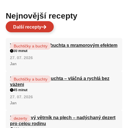
Nejnovější recepty
Další recepty
Vláčná olejová litá buchta s mramorovým efektem
Buchtičky a buchty
30 minut
27. 07. 2026
Jan
Hrnková maková buchta – vláčná a rychlá bez
Buchtičky a buchty
vážení
45 minut
27. 07. 2026
Jan
Karamelový větrník na plech – nadýchaný dezert
dezerty
pro celou rodinu