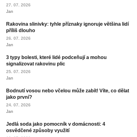
27. 07. 2026
Jan
Rakovina slinivky: tyhle příznaky ignoruje většina lidí
příliš dlouho
26. 07. 2026
Jan
3 typy bolesti, které lidé podceňují a mohou
signalizovat rakovinu plic
25. 07. 2026
Jan
Bodnutí vosou nebo včelou může zabít! Víte, co dělat
jako první?
24. 07. 2026
Jan
Jedlá soda jako pomocník v domácnosti: 4
osvědčené způsoby využití