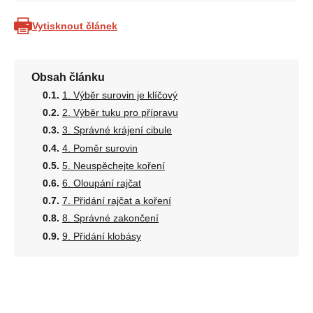
Vytisknout článek
Obsah článku
1. Výběr surovin je klíčový
2. Výběr tuku pro přípravu
3. Správné krájení cibule
4. Poměr surovin
5. Neuspěchejte koření
6. Oloupání rajčat
7. Přidání rajčat a koření
8. Správné zakončení
9. Přidání klobásy