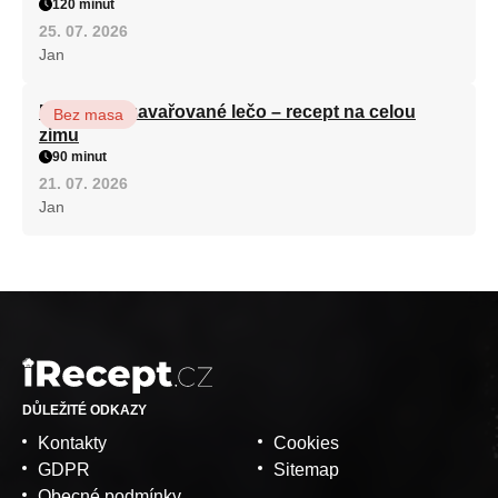
120 minut
25. 07. 2026
Jan
Babiččino zavařované lečo – recept na celou
Bez masa
zimu
90 minut
21. 07. 2026
Jan
DŮLEŽITÉ ODKAZY
Kontakty
Cookies
GDPR
Sitemap
Obecné podmínky