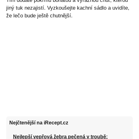
Tím dodáte pokrmu bohatou a výraznou chuť, kterou
jiný tuk nezajistí. Vyzkoušejte kachní sádlo a uvidíte,
že lečo bude ještě chutnější.
Nejčtenější na iRecept.cz
Nejlepší vepřová žebra pečená v troubě: