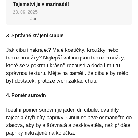
Tajemství je v marinádě!
23. 06. 2025
Jan
3. Správné krájení cibule
Jak cibuli nakrájet? Malé kostičky, kroužky nebo
tenké proužky? Nejlepší volbou jsou tenké proužky,
které se v pokrmu krásně rozpustí a dodají mu tu
správnou texturu. Mějte na paměti, že cibule by mělo
být dostatek, protože tvoří základ chuti.
4. Poměr surovin
Ideální poměr surovin je jeden díl cibule, dva díly
rajčat a čtyři díly papriky. Cibuli nejprve osmahněte do
zlatova, aby byla šťavnatá a zesklovatěla, než přidáte
papriky nakrájené na kolečka.