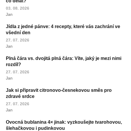
co dělat?
03. 08. 2026
Jan
Jídla z jedné pánve: 4 recepty, které vás zachrání ve
všední den
27. 07. 2026
Jan
Plná čára vs. dvojitá plná čára: Víte, jaký je mezi nimi
rozdíl?
27. 07. 2026
Jan
Jak si připravit citronovo-česnekovou směs pro
zdravé srdce
27. 07. 2026
Jan
Ovocná bublanina 4× jinak: vyzkoušejte tvarohovou,
šlehačkovou i pudinkovou