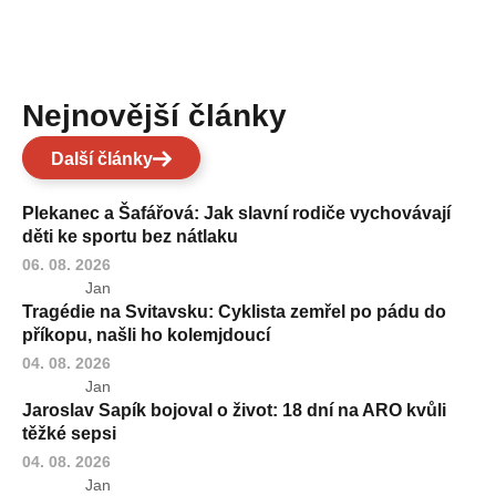
Nejnovější články
Další články
Plekanec a Šafářová: Jak slavní rodiče vychovávají
děti ke sportu bez nátlaku
06. 08. 2026
Jan
Tragédie na Svitavsku: Cyklista zemřel po pádu do
příkopu, našli ho kolemjdoucí
04. 08. 2026
Jan
Jaroslav Sapík bojoval o život: 18 dní na ARO kvůli
těžké sepsi
04. 08. 2026
Jan