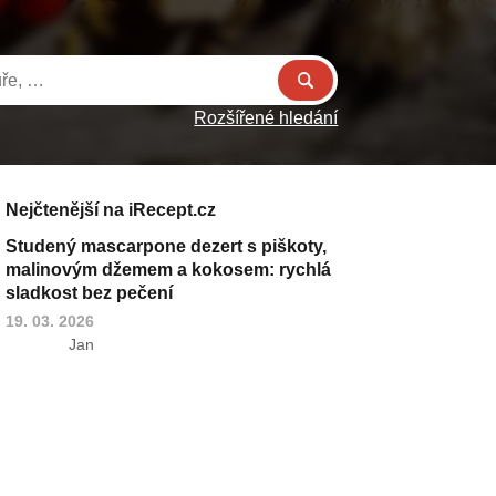
Rozšířené hledání
Nejčtenější na iRecept.cz
Studený mascarpone dezert s piškoty,
malinovým džemem a kokosem: rychlá
sladkost bez pečení
19. 03. 2026
Jan