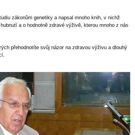
studiu zákonům genetiky a napsal mnoho knih, v nichž
í, hubnutí a o hodnotně zdravé výživě, kterou mnoho z nás
erých přehodnotíte svůj názor na zdravou výživu a dlouhý
í.