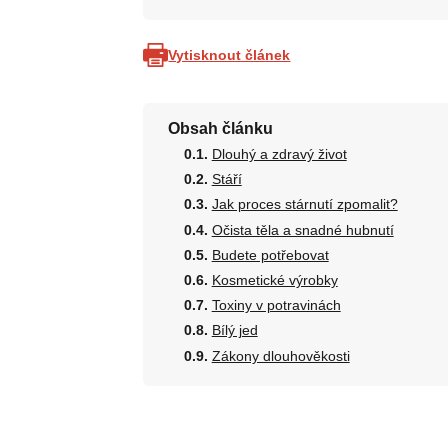
Vytisknout článek
Obsah článku
Dlouhý a zdravý život
Stáří
Jak proces stárnutí zpomalit?
Očista těla a snadné hubnutí
Budete potřebovat
Kosmetické výrobky
Toxiny v potravinách
Bílý jed
Zákony dlouhověkosti