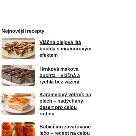
Nejnovější recepty
Vláčná olejová litá
buchta s mramorovým
efektem
Hrnková maková
buchta – vláčná a
rychlá bez vážení
Karamelový větrník na
plech – nadýchaný
dezert pro celou
rodinu
Babiččino zavařované
lečo – recept na celou