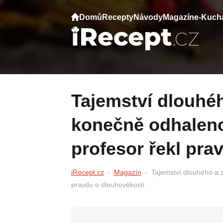
Domů
Recepty
Návody
Magazín
e-Kuch
Tajemství dlouhého a zdravého života
konečně odhaleno.
profesor řekl pra
iRecept.cz
Magazín
Tajemství dlouhého a z
pravdu o dlouhověkosti