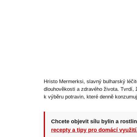
Hristo Mermerksi, slavný bulharský léčit
dlouhověkosti a zdravého života. Tvrdí,
k výběru potravin, které denně konzumu
Chcete objevit sílu bylin a rostli
recepty a tipy pro domácí využití