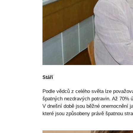
Stáří
Podle vědců z celého světa lze považova
špatných nezdravých potravin. Až 70% ú
V dnešní době jsou běžné onemocnění jak
které jsou způsobeny právě špatnou str