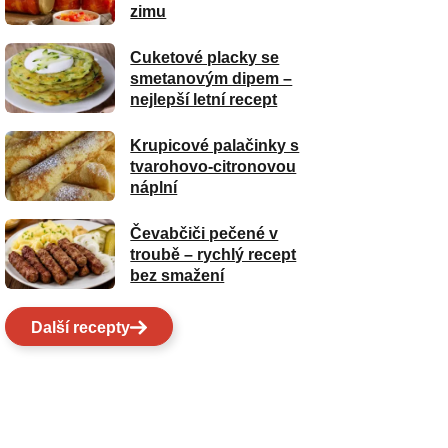
zimu
Cuketové placky se
smetanovým dipem –
nejlepší letní recept
Krupicové palačinky s
tvarohovo-citronovou
náplní
Čevabčiči pečené v
troubě – rychlý recept
bez smažení
Další recepty