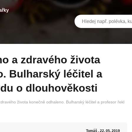
ařky
 Bulharský léčitel a
vdu o dlouhověkosti
dravého života konečně odhaleno. Bulharský léčitel a profesor řekl
Tomáš
, 22. 05. 2019