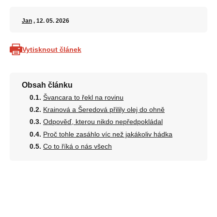
Jan
, 12. 05. 2026
Vytisknout článek
Obsah článku
Švancara to řekl na rovinu
Krainová a Šeredová přilily olej do ohně
Odpověď, kterou nikdo nepředpokládal
Proč tohle zasáhlo víc než jakákoliv hádka
Co to říká o nás všech