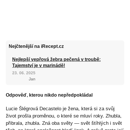
Nejčtenější na iRecept.cz
Nejlepší vepřová žebra pečená v troubě:
Tajemství je v marinádě!
23. 06. 2025
Jan
Odpověď, kterou nikdo nepředpokládal
Lucie Šlégrová Decastelo je žena, která si za svůj
život prošla proměnou, o které se mluví roky. Zhubla,
přibrala, zhubla. Zná oba světy — svět štíhlých i svět