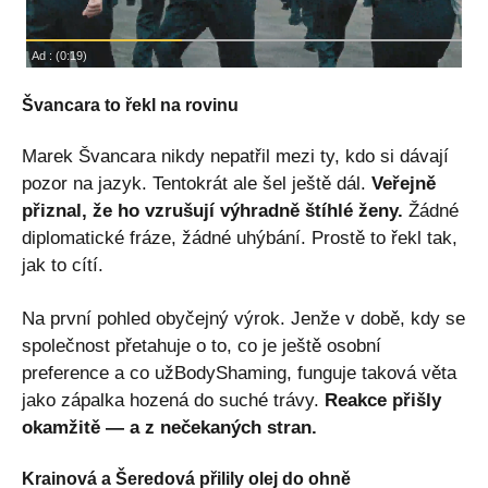
Švancara to řekl na rovinu
Marek Švancara nikdy nepatřil mezi ty, kdo si dávají
pozor na jazyk. Tentokrát ale šel ještě dál.
Veřejně
přiznal, že ho vzrušují výhradně štíhlé ženy.
Žádné
diplomatické fráze, žádné uhýbání. Prostě to řekl tak,
jak to cítí.
Na první pohled obyčejný výrok. Jenže v době, kdy se
společnost přetahuje o to, co je ještě osobní
preference a co užBodyShaming, funguje taková věta
jako zápalka hozená do suché trávy.
Reakce přišly
okamžitě — a z nečekaných stran.
Krainová a Šeredová přilily olej do ohně