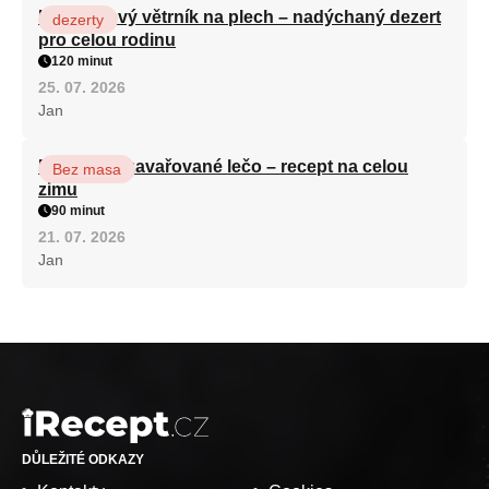
Karamelový větrník na plech – nadýchaný dezert
dezerty
pro celou rodinu
120 minut
25. 07. 2026
Jan
Babiččino zavařované lečo – recept na celou
Bez masa
zimu
90 minut
21. 07. 2026
Jan
DŮLEŽITÉ ODKAZY