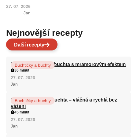
27. 07. 2026
Jan
Nejnovější recepty
Další recepty
Vláčná olejová litá buchta s mramorovým efektem
Buchtičky a buchty
30 minut
27. 07. 2026
Jan
Hrnková maková buchta – vláčná a rychlá bez
Buchtičky a buchty
vážení
45 minut
27. 07. 2026
Jan