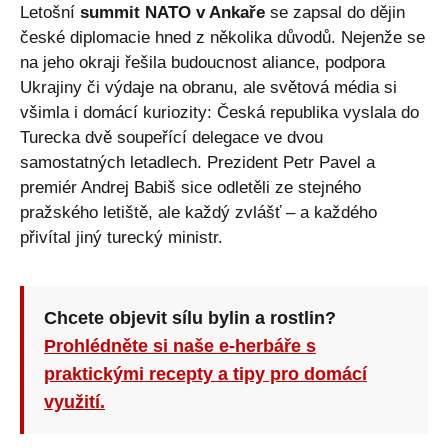
Letošní
summit NATO v Ankaře
se zapsal do dějin
české diplomacie hned z několika důvodů. Nejenže se
na jeho okraji řešila budoucnost aliance, podpora
Ukrajiny či výdaje na obranu, ale světová média si
všimla i domácí kuriozity: Česká republika vyslala do
Turecka dvě soupeřící delegace ve dvou
samostatných letadlech. Prezident Petr Pavel a
premiér Andrej Babiš sice odletěli ze stejného
pražského letiště, ale každý zvlášť – a každého
přivítal jiný turecký ministr.
Chcete objevit sílu bylin a rostlin?
Prohlédněte si naše e-herbáře s
praktickými recepty a tipy pro domácí
využití.