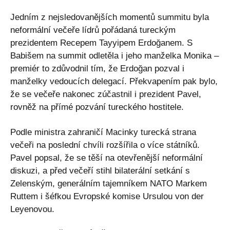
Jedním z nejsledovanějších momentů summitu byla
neformální večeře lídrů pořádaná tureckým
prezidentem Recepem Tayyipem Erdoğanem. S
Babišem na summit odletěla i jeho manželka Monika –
premiér to zdůvodnil tím, že Erdoğan pozval i
manželky vedoucích delegací. Překvapením pak bylo,
že se večeře nakonec zúčastnil i prezident Pavel,
rovněž na přímé pozvání tureckého hostitele.
Podle ministra zahraničí Macinky turecká strana
večeři na poslední chvíli rozšířila o více státníků.
Pavel popsal, že se těší na otevřenější neformální
diskuzi, a před večeří stihl bilaterální setkání s
Zelenským, generálním tajemníkem NATO Markem
Ruttem i šéfkou Evropské komise Ursulou von der
Leyenovou.