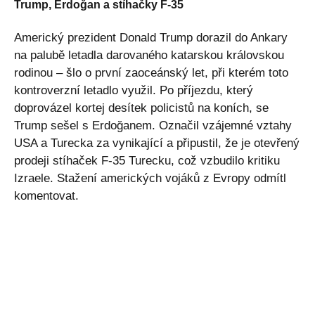
Trump, Erdoğan a stíhačky F-35
Americký prezident Donald Trump dorazil do Ankary
na palubě letadla darovaného katarskou královskou
rodinou – šlo o první zaoceánský let, při kterém toto
kontroverzní letadlo využil. Po příjezdu, který
doprovázel kortej desítek policistů na koních, se
Trump sešel s Erdoğanem. Označil vzájemné vztahy
USA a Turecka za vynikající a připustil, že je otevřený
prodeji stíhaček F-35 Turecku, což vzbudilo kritiku
Izraele. Stažení amerických vojáků z Evropy odmítl
komentovat.