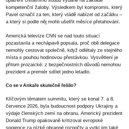
opatření Ústavního soudu vydané na základě
kompetenční žaloby. Výsledkem byl kompromis, který
Pavel označil za ten, který vládě nabízel od začátku –
a který si podle něj mohli ušetřit měsíce přetahování.
Americká televize CNN se nad touto situací
pozastavila a nechápavě popsala, proč obě delegace
nemohly cestovat společně, když odlétaly ze stejného
místa s pouhou hodinovou přestávkou. Vysvětlení je
přitom prozaické: z bezpečnostních důvodů nemohou
prezident a premiér sdílet jedno letadlo.
Co se v Ankaře skutečně řešilo?
Klíčovým tématem summitu, který se konal 7. a 8.
července 2026, byla budoucnost podpory Ukrajiny a
výdaje členských zemí na obranu. Americký prezident
Donald Trump opakovaně kritizoval evropské
spojence za nízké obranné rozpočty a vytkl jim také