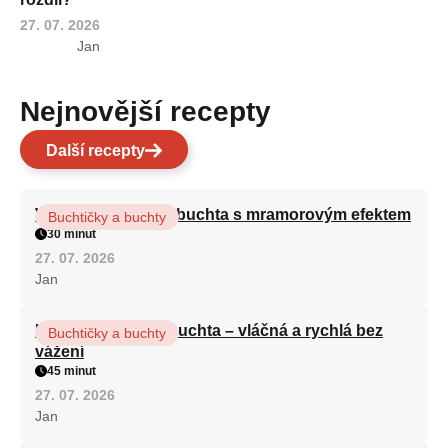
27. 07. 2026
Jan
Nejnovější recepty
Další recepty
Vláčná olejová litá buchta s mramorovým efektem
Buchtičky a buchty
30 minut
27. 07. 2026
Jan
Hrnková maková buchta – vláčná a rychlá bez
Buchtičky a buchty
vážení
45 minut
27. 07. 2026
Jan