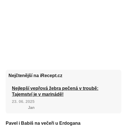
Nejčtenější na iRecept.cz
Nejlepší vepřová žebra pečená v troubě:
Tajemství je v marinádě!
23. 06. 2025
Jan
Pavel i Babiš na večeři u Erdogana