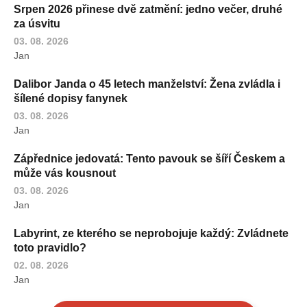
Srpen 2026 přinese dvě zatmění: jedno večer, druhé
za úsvitu
03. 08. 2026
Jan
Dalibor Janda o 45 letech manželství: Žena zvládla i
šílené dopisy fanynek
03. 08. 2026
Jan
Zápřednice jedovatá: Tento pavouk se šíří Českem a
může vás kousnout
03. 08. 2026
Jan
Labyrint, ze kterého se neprobojuje každý: Zvládnete
toto pravidlo?
02. 08. 2026
Jan