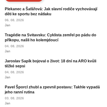
Plekanec a Šafářová: Jak slavní rodiče vychovávají
děti ke sportu bez nátlaku
06. 08. 2026
Jan
Tragédie na Svitavsku: Cyklista zemřel po pádu do
příkopu, našli ho kolemjdoucí
04. 08. 2026
Jan
Jaroslav Sapík bojoval o život: 18 dní na ARO kvůli
těžké sepsi
04. 08. 2026
Jan
Pavel Šporcl zhubl a zpevnil postavu: Takhle vypadá
jeho ranní rutina
03. 08. 2026
Jan