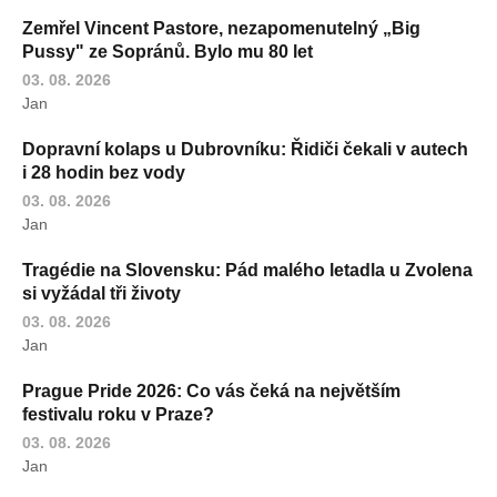
Zemřel Vincent Pastore, nezapomenutelný „Big
Pussy" ze Sopránů. Bylo mu 80 let
03. 08. 2026
Jan
Dopravní kolaps u Dubrovníku: Řidiči čekali v autech
i 28 hodin bez vody
03. 08. 2026
Jan
Tragédie na Slovensku: Pád malého letadla u Zvolena
si vyžádal tři životy
03. 08. 2026
Jan
Prague Pride 2026: Co vás čeká na největším
festivalu roku v Praze?
03. 08. 2026
Jan