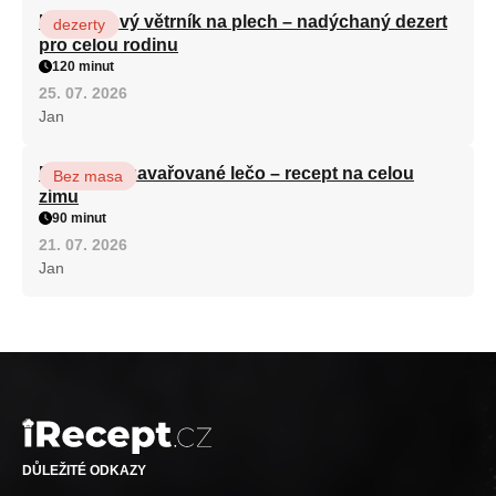
Karamelový větrník na plech – nadýchaný dezert
dezerty
pro celou rodinu
120 minut
25. 07. 2026
Jan
Babiččino zavařované lečo – recept na celou
Bez masa
zimu
90 minut
21. 07. 2026
Jan
DŮLEŽITÉ ODKAZY