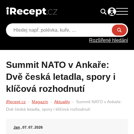
Rozšířené hledání
Summit NATO v Ankaře:
Dvě česká letadla, spory i
klíčová rozhodnutí
iRecept.cz
Magazín
Aktuality
Summit NATO v Ankaře:
Dvě česká letadla, spory i klíčová rozhodnutí
Jan
, 07. 07. 2026