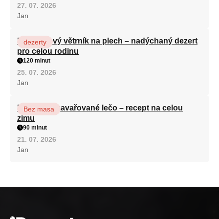
27. 07. 2026
Jan
Karamelový větrník na plech – nadýchaný dezert
dezerty
pro celou rodinu
120 minut
25. 07. 2026
Jan
Babiččino zavařované lečo – recept na celou
Bez masa
zimu
90 minut
21. 07. 2026
Jan