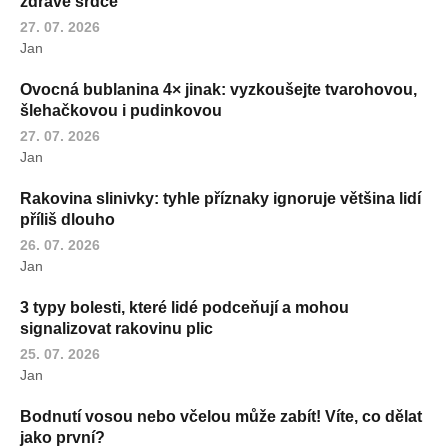
zdravé srdce
27. 07. 2026
Jan
Ovocná bublanina 4× jinak: vyzkoušejte tvarohovou,
šlehačkovou i pudinkovou
27. 07. 2026
Jan
Rakovina slinivky: tyhle příznaky ignoruje většina lidí
příliš dlouho
26. 07. 2026
Jan
3 typy bolesti, které lidé podceňují a mohou
signalizovat rakovinu plic
25. 07. 2026
Jan
Bodnutí vosou nebo včelou může zabít! Víte, co dělat
jako první?