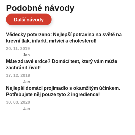
Podobné návody
Další návody
Vědecky potvrzeno: Nejlepší potravina na světě na
krevní tlak, infarkt, mrtvici a cholesterol!
20. 11. 2019
Jan
Máte zdravé srdce? Domácí test, který vám může
zachránit život!
17. 12. 2019
Jan
Nejlepší domácí projímadlo s okamžitým účinkem.
Potřebujete něj pouze tyto 2 ingredience!
30. 03. 2020
Jan