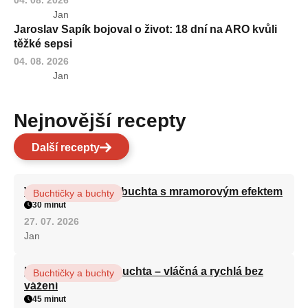
04. 08. 2026
Jan
Jaroslav Sapík bojoval o život: 18 dní na ARO kvůli
těžké sepsi
04. 08. 2026
Jan
Nejnovější recepty
Další recepty
Vláčná olejová litá buchta s mramorovým efektem
Buchtičky a buchty
30 minut
27. 07. 2026
Jan
Hrnková maková buchta – vláčná a rychlá bez
Buchtičky a buchty
vážení
45 minut