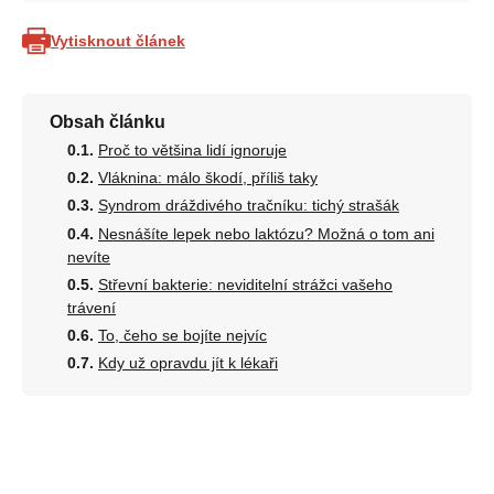
Vytisknout článek
Obsah článku
Proč to většina lidí ignoruje
Vláknina: málo škodí, příliš taky
Syndrom dráždivého tračníku: tichý strašák
Nesnášíte lepek nebo laktózu? Možná o tom ani
nevíte
Střevní bakterie: neviditelní strážci vašeho
trávení
To, čeho se bojíte nejvíc
Kdy už opravdu jít k lékaři