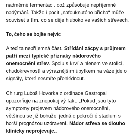
nadměrné fermentaci, což způsobuje nepříjemné
nadýmání. Takže i pocit „nafouknutého břicha“ může
souviset s tím, co se děje hluboko ve vašich střevech.
To, čeho se bojíte nejvíc
A teď ta nepříjemná část.
Střídání zácpy s průjmem
patří mezi typické příznaky nádorového
onemocnění střev.
Spolu s krví a hlenem ve stolici,
chudokrevností a výraznějším úbytkem na váze jde o
signály, které nesmíte přehlédnout.
Chirurg Luboš Hovorka z ordinace Gastropal
upozorňuje na znepokojivý fakt: „Pokud jsou tyto
symptomy projevem nádorového onemocnění,
většinou se již bohužel jedná o pokročilé stadium s
horší prognózou uzdravení.
Nádor střeva se dlouho
klinicky neprojevuje.
„