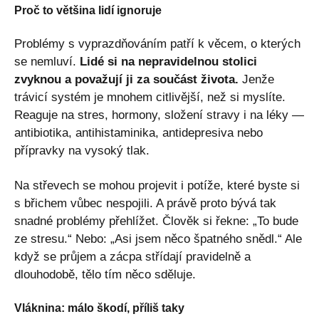
Proč to většina lidí ignoruje
Problémy s vyprazdňováním patří k věcem, o kterých
se nemluví.
Lidé si na nepravidelnou stolici
zvyknou a považují ji za součást života.
Jenže
trávicí systém je mnohem citlivější, než si myslíte.
Reaguje na stres, hormony, složení stravy i na léky —
antibiotika, antihistaminika, antidepresiva nebo
přípravky na vysoký tlak.
Na střevech se mohou projevit i potíže, které byste si
s břichem vůbec nespojili. A právě proto bývá tak
snadné problémy přehlížet. Člověk si řekne: „To bude
ze stresu.“ Nebo: „Asi jsem něco špatného snědl.“ Ale
když se průjem a zácpa střídají pravidelně a
dlouhodobě, tělo tím něco sděluje.
Vláknina: málo škodí, příliš taky