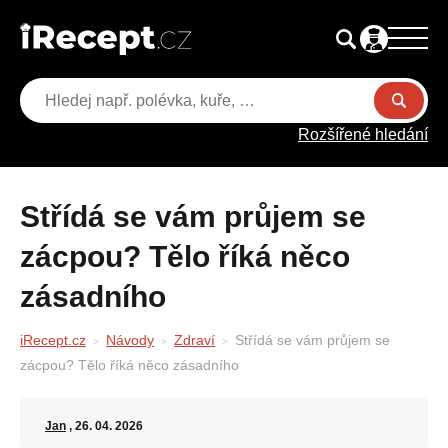
Rozšířené hledání
Střídá se vám průjem se
zácpou? Tělo říká něco
zásadního
iRecept.cz
Návody
Zdraví
Střídá se vám průjem se
zácpou? Tělo říká něco zásadního
Jan
, 26. 04. 2026