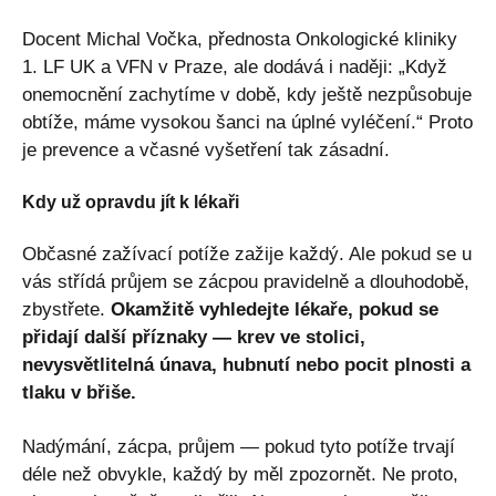
Docent Michal Vočka, přednosta Onkologické kliniky
1. LF UK a VFN v Praze, ale dodává i naději: „Když
onemocnění zachytíme v době, kdy ještě nezpůsobuje
obtíže, máme vysokou šanci na úplné vyléčení.“ Proto
je prevence a včasné vyšetření tak zásadní.
Kdy už opravdu jít k lékaři
Občasné zažívací potíže zažije každý. Ale pokud se u
vás střídá průjem se zácpou pravidelně a dlouhodobě,
zbystřete.
Okamžitě vyhledejte lékaře, pokud se
přidají další příznaky — krev ve stolici,
nevysvětlitelná únava, hubnutí nebo pocit plnosti a
tlaku v břiše.
Nadýmání, zácpa, průjem — pokud tyto potíže trvají
déle než obvykle, každý by měl zpozornět. Ne proto,