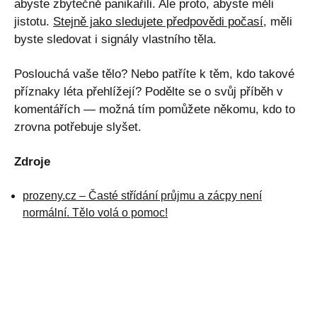
abyste zbytečně panikařili. Ale proto, abyste měli
jistotu.
Stejně jako sledujete předpovědi počasí
, měli
byste sledovat i signály vlastního těla.
Poslouchá vaše tělo? Nebo patříte k těm, kdo takové
příznaky léta přehlížejí? Podělte se o svůj příběh v
komentářích — možná tím pomůžete někomu, kdo to
zrovna potřebuje slyšet.
Zdroje
prozeny.cz – Časté střídání průjmu a zácpy není
normální. Tělo volá o pomoc!