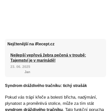
Nejčtenější na iRecept.cz
Nejlepší vepřová žebra pečená v troubě:
Tajemství je v marinádě!
23. 06. 2025
Jan
Syndrom dráždivého tračníku: tichý strašák
Pokud vás trápí křeče a bolesti břicha, nadýmání,
plynatost a proměnlivá stolice, může za tím stát
syndrom dráždivého tračníku
. Tato funkční porucha