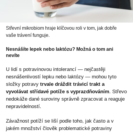
Střevní mikrobiom hraje klíčovou roli v tom, jak dobře
vaše trávení funguje.
Nesnášíte lepek nebo laktózu? Možná o tom ani
nevíte
U lidí s potravinovou intolerancí — nejčastěji
nesnášenlivostí lepku nebo laktózy — mohou tyto
složky potravy
trvale dráždit trávicí trakt a
vyvolávat střídavé potíže s vyprazdňováním
. Střevo
nedokáže dané suroviny správně zpracovat a reaguje
nepravidelností.
Závažnost potíží se liší podle toho, jak často a v
jakém množství člověk problematické potraviny