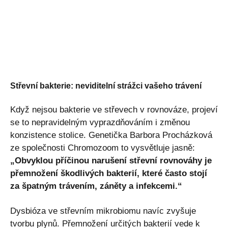
Střevní bakterie: neviditelní strážci vašeho trávení
Když nejsou bakterie ve střevech v rovnováze, projeví
se to nepravidelným vyprazdňováním i změnou
konzistence stolice. Genetička Barbora Procházková
ze společnosti Chromozoom to vysvětluje jasně:
„Obvyklou příčinou narušení střevní rovnováhy je
přemnožení škodlivých bakterií, které často stojí
za špatným trávením, záněty a infekcemi.“
Dysbióza ve střevním mikrobiomu navíc zvyšuje
tvorbu plynů. Přemnožení určitých bakterií vede k