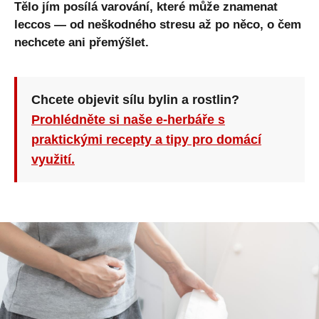
Tělo jím posílá varování, které může znamenat
leccos — od neškodného stresu až po něco, o čem
nechcete ani přemýšlet.
Chcete objevit sílu bylin a rostlin?
Prohlédněte si naše e-herbáře s
praktickými recepty a tipy pro domácí
využití.