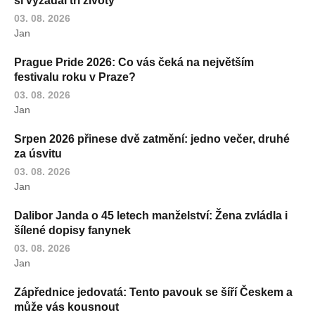
si vyžádal tři životy
03. 08. 2026
Jan
Prague Pride 2026: Co vás čeká na největším
festivalu roku v Praze?
03. 08. 2026
Jan
Srpen 2026 přinese dvě zatmění: jedno večer, druhé
za úsvitu
03. 08. 2026
Jan
Dalibor Janda o 45 letech manželství: Žena zvládla i
šílené dopisy fanynek
03. 08. 2026
Jan
Zápřednice jedovatá: Tento pavouk se šíří Českem a
může vás kousnout