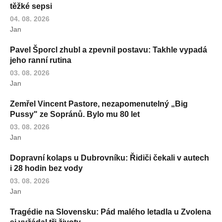
těžké sepsi
04. 08. 2026
Jan
Pavel Šporcl zhubl a zpevnil postavu: Takhle vypadá
jeho ranní rutina
03. 08. 2026
Jan
Zemřel Vincent Pastore, nezapomenutelný „Big
Pussy" ze Sopránů. Bylo mu 80 let
03. 08. 2026
Jan
Dopravní kolaps u Dubrovníku: Řidiči čekali v autech
i 28 hodin bez vody
03. 08. 2026
Jan
Tragédie na Slovensku: Pád malého letadla u Zvolena