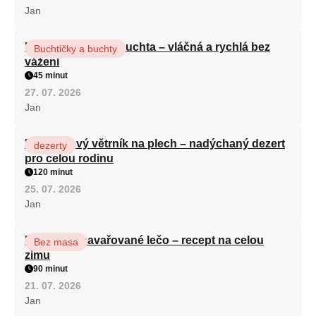
Jan
Hrnková maková buchta – vláčná a rychlá bez
Buchtičky a buchty
vážení
45 minut
27. 07. 2026
Jan
Karamelový větrník na plech – nadýchaný dezert
dezerty
pro celou rodinu
120 minut
25. 07. 2026
Jan
Babiččino zavařované lečo – recept na celou
Bez masa
zimu
90 minut
21. 07. 2026
Jan