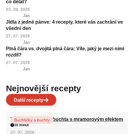
co dělat?
03. 08. 2026
Jan
Jídla z jedné pánve: 4 recepty, které vás zachrání ve
všední den
27. 07. 2026
Jan
Plná čára vs. dvojitá plná čára: Víte, jaký je mezi nimi
rozdíl?
27. 07. 2026
Jan
Nejnovější recepty
Další recepty
Vláčná olejová litá buchta s mramorovým efektem
Buchtičky a buchty
30 minut
27. 07. 2026