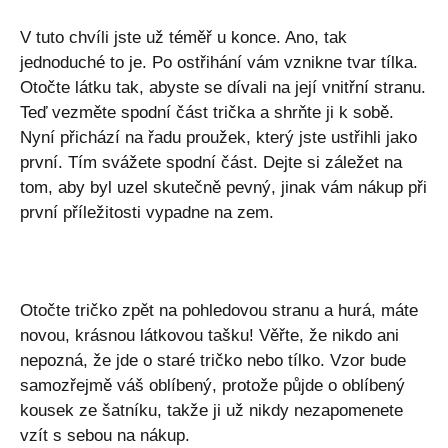
V tuto chvíli jste už téměř u konce. Ano, tak
jednoduché to je. Po ostřihání vám vznikne tvar tílka.
Otočte látku tak, abyste se dívali na její vnitřní stranu.
Teď vezměte spodní část trička a shrňte ji k sobě.
Nyní přichází na řadu proužek, který jste ustřihli jako
první. Tím svážete spodní část. Dejte si záležet na
tom, aby byl uzel skutečně pevný, jinak vám nákup při
první příležitosti vypadne na zem.
Otočte tričko zpět na pohledovou stranu a hurá, máte
novou, krásnou látkovou tašku! Věřte, že nikdo ani
nepozná, že jde o staré tričko nebo tílko. Vzor bude
samozřejmě váš oblíbený, protože půjde o oblíbený
kousek ze šatníku, takže ji už nikdy nezapomenete
vzít s sebou na nákup.