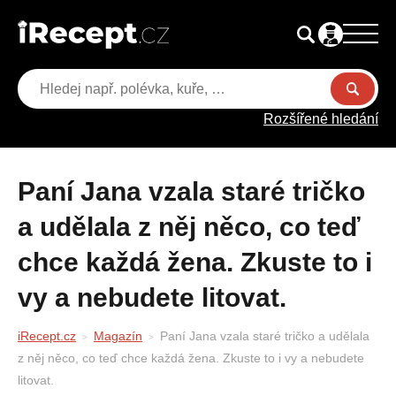
Rozšířené hledání
Paní Jana vzala staré tričko
a udělala z něj něco, co teď
chce každá žena. Zkuste to i
vy a nebudete litovat.
iRecept.cz
Magazín
Paní Jana vzala staré tričko a udělala
z něj něco, co teď chce každá žena. Zkuste to i vy a nebudete
litovat.