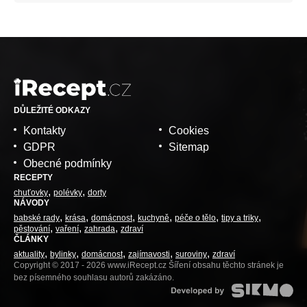
DŮLEŽITÉ ODKAZY
Kontakty
Cookies
GDPR
Sitemap
Obecné podmínky
RECEPTY
chuťovky
polévky
dorty
NÁVODY
babské rady
krása
domácnost
kuchyně
péče o tělo
tipy a triky
pěstování
vaření
zahrada
zdraví
ČLÁNKY
aktuality
bylinky
domácnost
zajímavosti
suroviny
zdraví
Copyright © 2017 - 2026 www.iRecept.cz Šíření obsahu těchto stránek je
bez písemného souhlasu autorů zakázáno.