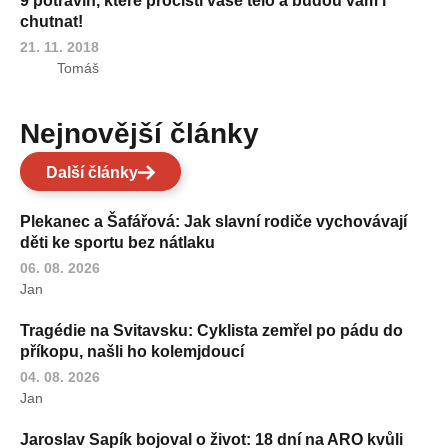
9 potravin, které pročistí vaše tělo a budou vám i
chutnat!
21. 11. 2018
Tomáš
Nejnovější články
Další články
Plekanec a Šafářová: Jak slavní rodiče vychovávají
děti ke sportu bez nátlaku
06. 08. 2026
Jan
Tragédie na Svitavsku: Cyklista zemřel po pádu do
příkopu, našli ho kolemjdoucí
04. 08. 2026
Jan
Jaroslav Sapík bojoval o život: 18 dní na ARO kvůli