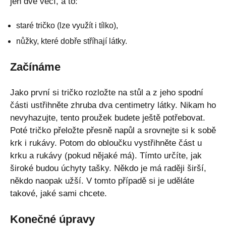
jen dvě věcí, a to:
staré tričko (lze využít i tílko),
nůžky, které dobře stříhají látky.
Začínáme
Jako první si tričko rozložte na stůl a z jeho spodní
části ustřihněte zhruba dva centimetry látky. Nikam ho
nevyhazujte, tento proužek budete ještě potřebovat.
Poté tričko přeložte přesně napůl a srovnejte si k sobě
krk i rukávy. Potom do obloučku vystřihněte část u
krku a rukávy (pokud nějaké má). Tímto určíte, jak
široké budou úchyty tašky. Někdo je má raději širší,
někdo naopak užší. V tomto případě si je uděláte
takové, jaké sami chcete.
Konečné úpravy