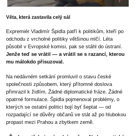
Věta, která zastavila celý sál
Expremiér Vladimír Špidla patří k politikům, kteří po
odchodu z vrcholné politiky většinou mlčí. Léta
působil v Evropské komisi, pak se stáhl do ústraní.
Jenže teď se vrátil — a vrátil se s razancí, kterou
mu málokdo přisuzoval.
Na nedávném setkání promluvil o stavu české
společnosti způsobem, který přítomné doslova
přimrazil k židlím. Žádné diplomatické fráze. Žádné
opatrné formulace. Špidla pojmenoval problémy, o
kterých se ostatní politici bojí byť šeptat — od
rozpadající se důvěry občanů ve stát až po hlubokou
propast mezi Prahou a zbytkem země.