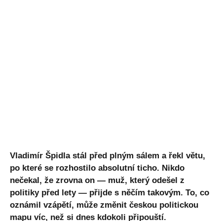
Vladimír Špidla stál před plným sálem a řekl větu,
po které se rozhostilo absolutní ticho. Nikdo
nečekal, že zrovna on — muž, který odešel z
politiky před lety — přijde s něčím takovým. To, co
oznámil vzápětí, může změnit českou politickou
mapu víc, než si dnes kdokoli připouští.