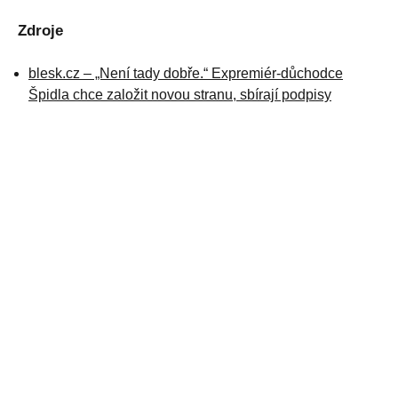
Zdroje
blesk.cz – „Není tady dobře.“ Expremiér-důchodce
Špidla chce založit novou stranu, sbírají podpisy