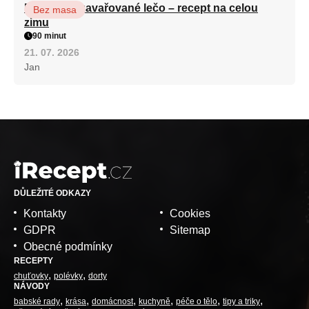
Babiččino zavařované lečo – recept na celou
Bez masa
zimu
90 minut
21. 07. 2026
Jan
DŮLEŽITÉ ODKAZY
Kontakty
Cookies
GDPR
Sitemap
Obecné podmínky
RECEPTY
chuťovky
polévky
dorty
NÁVODY
babské rady
krása
domácnost
kuchyně
péče o tělo
tipy a triky