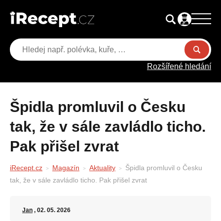
Rozšířené hledání
Špidla promluvil o Česku
tak, že v sále zavládlo ticho.
Pak přišel zvrat
iRecept.cz
Magazín
Aktuality
Špidla promluvil o Česku
tak, že v sále zavládlo ticho. Pak přišel zvrat
Jan
, 02. 05. 2026