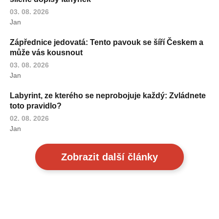
03. 08. 2026
Jan
Zápřednice jedovatá: Tento pavouk se šíří Českem a
může vás kousnout
03. 08. 2026
Jan
Labyrint, ze kterého se neprobojuje každý: Zvládnete
toto pravidlo?
02. 08. 2026
Jan
Zobrazit další články