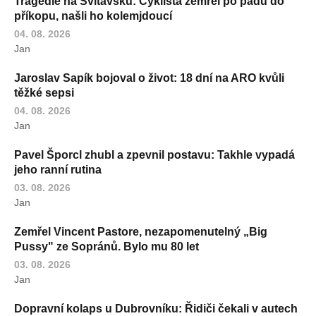
Tragédie na Svitavsku: Cyklista zemřel po pádu do
příkopu, našli ho kolemjdoucí
04. 08. 2026
Jan
Jaroslav Sapík bojoval o život: 18 dní na ARO kvůli
těžké sepsi
04. 08. 2026
Jan
Pavel Šporcl zhubl a zpevnil postavu: Takhle vypadá
jeho ranní rutina
03. 08. 2026
Jan
Zemřel Vincent Pastore, nezapomenutelný „Big
Pussy" ze Sopránů. Bylo mu 80 let
03. 08. 2026
Jan
Dopravní kolaps u Dubrovníku: Řidiči čekali v autech