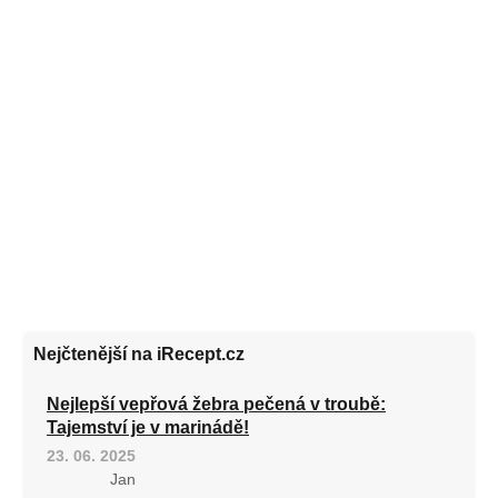
Nejčtenější na iRecept.cz
Nejlepší vepřová žebra pečená v troubě:
Tajemství je v marinádě!
23. 06. 2025
Jan