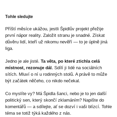
Tohle sledujte
Příští měsíce ukážou, jestli Špidlův projekt přežije
první nápor reality. Založit stranu je snadné. Získat
důvěru lidí, kteří už nikomu nevěří — to je úplně jiná
liga.
Jedno je ale jisté.
Ta věta, po které ztichla celá
místnost, rezonuje dál.
Sdílí ji lidé na sociálních
sítích. Mluví o ní u rodinných stolů. A právě to může
být začátek něčeho, co nikdo nečekal.
Co myslíte vy? Má Špidla šanci, nebo je to jen další
politický sen, který skončí zklamáním? Napište do
komentářů — a sdílejte, ať se dozví i vaši blízcí. Tohle
téma se totiž týká každého z nás.