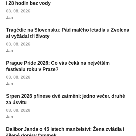
i 28 hodin bez vody
03. 08. 2026
Jan
Tragédie na Slovensku: Pád malého letadla u Zvolena
si vyžádal tři životy
03. 08. 2026
Jan
Prague Pride 2026: Co vás čeká na největším
festivalu roku v Praze?
03. 08. 2026
Jan
Srpen 2026 přinese dvě zatmění: jedno večer, druhé
za úsvitu
03. 08. 2026
Jan
Dalibor Janda o 45 letech manželství: Žena zvládla i
šílené dopisy fanynek