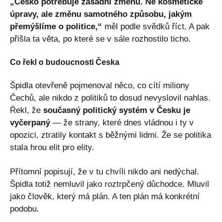
„Česko potřebuje zásadní změnu. Ne kosmetické
úpravy, ale změnu samotného způsobu, jakým
přemýšlíme o politice,“
měl podle svědků říct. A pak
přišla ta věta, po které se v sále rozhostilo ticho.
Co řekl o budoucnosti Česka
Špidla otevřeně pojmenoval něco, co cítí miliony
Čechů, ale nikdo z politiků to dosud nevyslovil nahlas.
Řekl, že
současný politický systém v Česku je
vyčerpaný
— že strany, které dnes vládnou i ty v
opozici, ztratily kontakt s běžnými lidmi. Že se politika
stala hrou elit pro elity.
Přítomní popisují, že v tu chvíli nikdo ani nedýchal.
Špidla totiž nemluvil jako roztrpčený důchodce. Mluvil
jako člověk, který má plán. A ten plán má konkrétní
podobu.