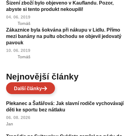
Šizení zboží bylo objeveno v Kauflandu. Pozor,
abyste si tento produkt nekoupili!
04. 06. 2019
Tomáš
Zákaznice byla šokvána při nákupu v Lidlu. Přímo
mezi banány na pultu obchodu se objevil jedovatý
pavouk
10. 06. 2019
Tomáš
Nejnovější články
Další články
Plekanec a Šafářová: Jak slavní rodiče vychovávají
děti ke sportu bez nátlaku
06. 08. 2026
Jan