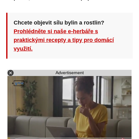
Chcete objevit sílu bylin a rostlin?
Prohlédněte si naše e-herbáře s
praktickými recepty a tipy pro domácí
využití.
Advertisement