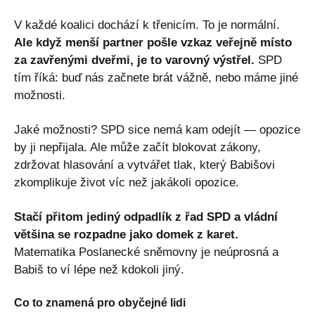
V každé koalici dochází k třenicím. To je normální.
Ale když menší partner pošle vzkaz veřejně místo
za zavřenými dveřmi, je to varovný výstřel.
SPD
tím říká: buď nás začnete brát vážně, nebo máme jiné
možnosti.
Jaké možnosti? SPD sice nemá kam odejít — opozice
by ji nepřijala. Ale může začít blokovat zákony,
zdržovat hlasování a vytvářet tlak, který Babišovi
zkomplikuje život víc než jakákoli opozice.
Stačí přitom jediný odpadlík z řad SPD a vládní
většina se rozpadne jako domek z karet.
Matematika Poslanecké sněmovny je neúprosná a
Babiš to ví lépe než kdokoli jiný.
Co to znamená pro obyčejné lidi