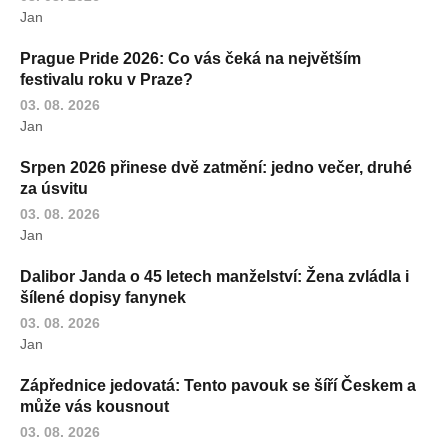
Jan
Prague Pride 2026: Co vás čeká na největším
festivalu roku v Praze?
03. 08. 2026
Jan
Srpen 2026 přinese dvě zatmění: jedno večer, druhé
za úsvitu
03. 08. 2026
Jan
Dalibor Janda o 45 letech manželství: Žena zvládla i
šílené dopisy fanynek
03. 08. 2026
Jan
Zápřednice jedovatá: Tento pavouk se šíří Českem a
může vás kousnout
03. 08. 2026