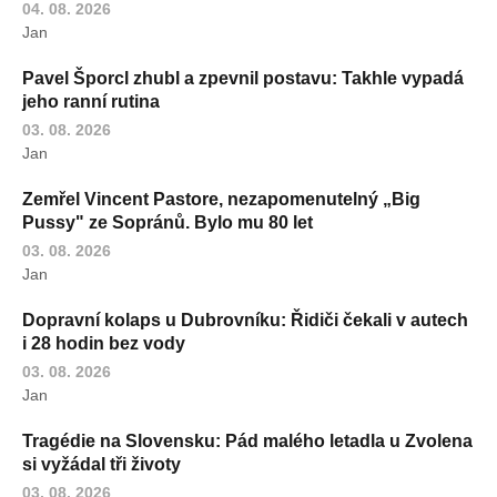
04. 08. 2026
Jan
Pavel Šporcl zhubl a zpevnil postavu: Takhle vypadá
jeho ranní rutina
03. 08. 2026
Jan
Zemřel Vincent Pastore, nezapomenutelný „Big
Pussy" ze Sopránů. Bylo mu 80 let
03. 08. 2026
Jan
Dopravní kolaps u Dubrovníku: Řidiči čekali v autech
i 28 hodin bez vody
03. 08. 2026
Jan
Tragédie na Slovensku: Pád malého letadla u Zvolena
si vyžádal tři životy
03. 08. 2026