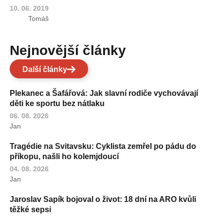
10. 06. 2019
Tomáš
Nejnovější články
Další články
Plekanec a Šafářová: Jak slavní rodiče vychovávají
děti ke sportu bez nátlaku
06. 08. 2026
Jan
Tragédie na Svitavsku: Cyklista zemřel po pádu do
příkopu, našli ho kolemjdoucí
04. 08. 2026
Jan
Jaroslav Sapík bojoval o život: 18 dní na ARO kvůli
těžké sepsi