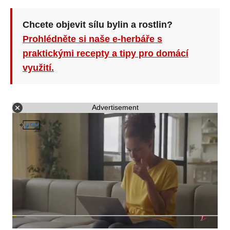
Chcete objevit sílu bylin a rostlin?
Prohlédněte si naše e-herbáře s
praktickými recepty a tipy pro domácí
využití.
Advertisement