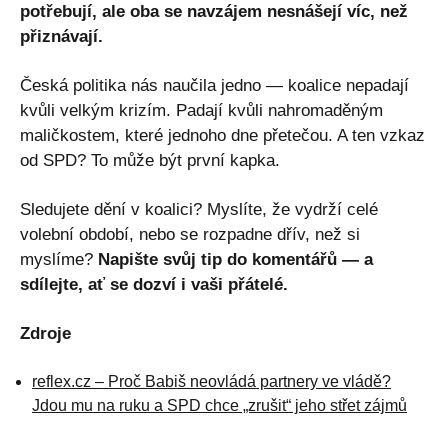
potřebují, ale oba se navzájem nesnášejí víc, než
přiznávají.
Česká politika nás naučila jedno — koalice nepadají
kvůli velkým krizím. Padají kvůli nahromaděným
maličkostem, které jednoho dne přetečou. A ten vzkaz
od SPD? To může být první kapka.
Sledujete dění v koalici? Myslíte, že vydrží celé
volební období, nebo se rozpadne dřív, než si
myslíme?
Napište svůj tip do komentářů — a
sdílejte, ať se dozví i vaši přátelé.
Zdroje
reflex.cz – Proč Babiš neovládá partnery ve vládě?
Jdou mu na ruku a SPD chce „zrušit“ jeho střet zájmů