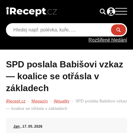
Rozšířené hledání
SPD poslala Babišovi vzkaz
— koalice se otřásla v
základech
iRecept.cz
Magazín
Aktuality
SPD poslala Babišovi vzkaz
— koalice se otřásla v základech
Jan
, 17. 05. 2026