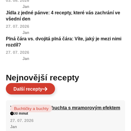
03. 08. 2026
Jan
Jídla z jedné pánve: 4 recepty, které vás zachrání ve
všední den
27. 07. 2026
Jan
Plná čára vs. dvojitá plná čára: Víte, jaký je mezi nimi
rozdíl?
27. 07. 2026
Jan
Nejnovější recepty
Další recepty
Vláčná olejová litá buchta s mramorovým efektem
Buchtičky a buchty
30 minut
27. 07. 2026
Jan