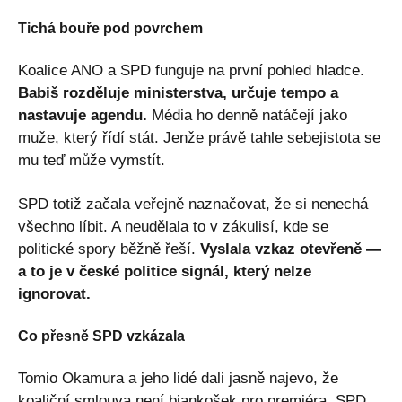
Tichá bouře pod povrchem
Koalice ANO a SPD funguje na první pohled hladce.
Babiš rozděluje ministerstva, určuje tempo a
nastavuje agendu.
Média ho denně natáčejí jako
muže, který řídí stát. Jenže právě tahle sebejistota se
mu teď může vymstít.
SPD totiž začala veřejně naznačovat, že si nenechá
všechno líbit. A neudělala to v zákulisí, kde se
politické spory běžně řeší.
Vyslala vzkaz otevřeně —
a to je v české politice signál, který nelze
ignorovat.
Co přesně SPD vzkázala
Tomio Okamura a jeho lidé dali jasně najevo, že
koaliční smlouva není biankošek pro premiéra. SPD