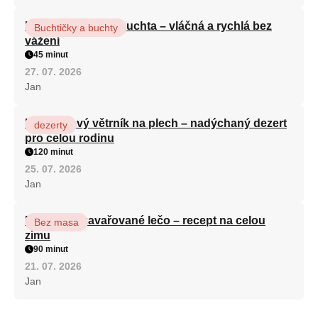
Hrnková maková buchta – vláčná a rychlá bez
Buchtičky a buchty
vážení
45 minut
27. 07. 2026
Jan
Karamelový větrník na plech – nadýchaný dezert
dezerty
pro celou rodinu
120 minut
25. 07. 2026
Jan
Babiččino zavařované lečo – recept na celou
Bez masa
zimu
90 minut
21. 07. 2026
Jan