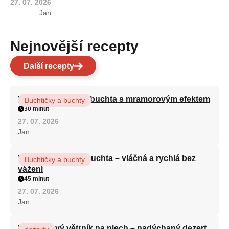
27. 07. 2026
Jan
Nejnovější recepty
Další recepty
Vláčná olejová litá buchta s mramorovým efektem
Buchtičky a buchty
30 minut
27. 07. 2026
Jan
Hrnková maková buchta – vláčná a rychlá bez
Buchtičky a buchty
vážení
45 minut
27. 07. 2026
Jan
Karamelový větrník na plech – nadýchaný dezert