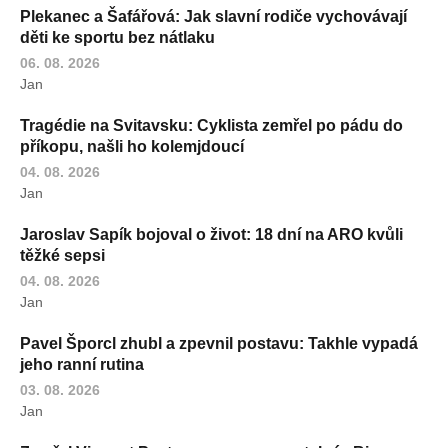
Plekanec a Šafářová: Jak slavní rodiče vychovávají
děti ke sportu bez nátlaku
06. 08. 2026
Jan
Tragédie na Svitavsku: Cyklista zemřel po pádu do
příkopu, našli ho kolemjdoucí
04. 08. 2026
Jan
Jaroslav Sapík bojoval o život: 18 dní na ARO kvůli
těžké sepsi
04. 08. 2026
Jan
Pavel Šporcl zhubl a zpevnil postavu: Takhle vypadá
jeho ranní rutina
03. 08. 2026
Jan