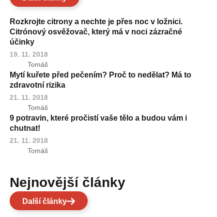
Rozkrojte citrony a nechte je přes noc v ložnici.
Citrónový osvěžovač, který má v noci zázračné
účinky
19. 11. 2018
Tomáš
Mytí kuřete před pečením? Proč to nedělat? Má to
zdravotní rizika
21. 11. 2018
Tomáš
9 potravin, které pročistí vaše tělo a budou vám i
chutnat!
21. 11. 2018
Tomáš
Nejnovější články
Další články