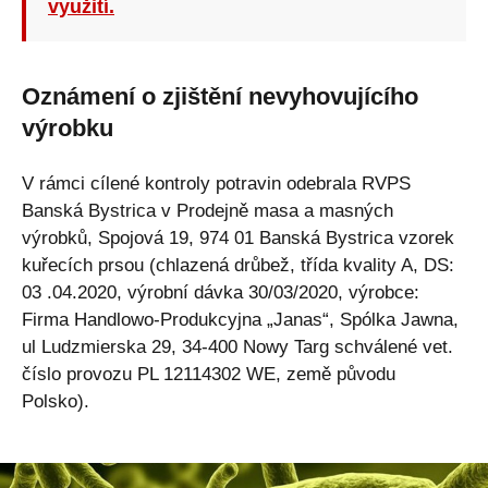
využití.
Oznámení o zjištění nevyhovujícího
výrobku
V rámci cílené kontroly potravin odebrala RVPS
Banská Bystrica v Prodejně masa a masných
výrobků, Spojová 19, 974 01 Banská Bystrica vzorek
kuřecích prsou (chlazená drůbež, třída kvality A, DS:
03 .04.2020, výrobní dávka 30/03/2020, výrobce:
Firma Handlowo-Produkcyjna „Janas“, Spólka Jawna,
ul Ludzmierska 29, 34-400 Nowy Targ schválené vet.
číslo provozu PL 12114302 WE, země původu
Polsko).