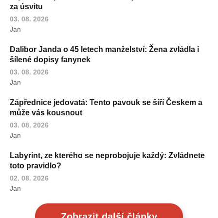
za úsvitu
03. 08. 2026
Jan
Dalibor Janda o 45 letech manželství: Žena zvládla i
šílené dopisy fanynek
03. 08. 2026
Jan
Zápřednice jedovatá: Tento pavouk se šíří Českem a
může vás kousnout
03. 08. 2026
Jan
Labyrint, ze kterého se neprobojuje každý: Zvládnete
toto pravidlo?
02. 08. 2026
Jan
Zobrazit další články