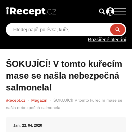
Rozšířené hledání
ŠOKUJÍCÍ! V tomto kuřecím
mase se našla nebezpečná
salmonela!
iRecept.cz
Magazín
ŠOKUJÍCÍ! V tomto kuřecím mase se
našla nebezpečná salmonela!
Jan
, 22. 04. 2020