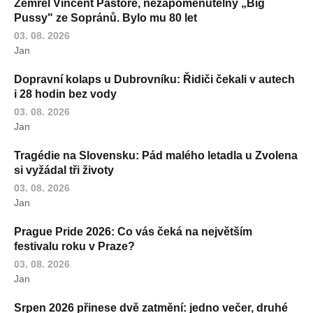
Zemřel Vincent Pastore, nezapomenutelný „Big
Pussy" ze Sopránů. Bylo mu 80 let
03. 08. 2026
Jan
Dopravní kolaps u Dubrovníku: Řidiči čekali v autech
i 28 hodin bez vody
03. 08. 2026
Jan
Tragédie na Slovensku: Pád malého letadla u Zvolena
si vyžádal tři životy
03. 08. 2026
Jan
Prague Pride 2026: Co vás čeká na největším
festivalu roku v Praze?
03. 08. 2026
Jan
Srpen 2026 přinese dvě zatmění: jedno večer, druhé