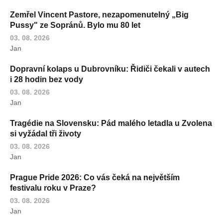
Zemřel Vincent Pastore, nezapomenutelný „Big
Pussy" ze Sopránů. Bylo mu 80 let
03. 08. 2026
Jan
Dopravní kolaps u Dubrovníku: Řidiči čekali v autech
i 28 hodin bez vody
03. 08. 2026
Jan
Tragédie na Slovensku: Pád malého letadla u Zvolena
si vyžádal tři životy
03. 08. 2026
Jan
Prague Pride 2026: Co vás čeká na největším
festivalu roku v Praze?
03. 08. 2026
Jan