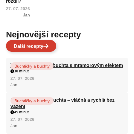
rozdíl?
27. 07. 2026
Jan
Nejnovější recepty
Další recepty
Vláčná olejová litá buchta s mramorovým efektem
Buchtičky a buchty
30 minut
27. 07. 2026
Jan
Hrnková maková buchta – vláčná a rychlá bez
Buchtičky a buchty
vážení
45 minut
27. 07. 2026
Jan