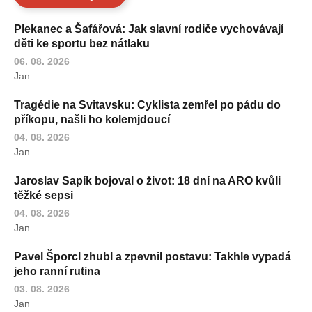
Plekanec a Šafářová: Jak slavní rodiče vychovávají
děti ke sportu bez nátlaku
06. 08. 2026
Jan
Tragédie na Svitavsku: Cyklista zemřel po pádu do
příkopu, našli ho kolemjdoucí
04. 08. 2026
Jan
Jaroslav Sapík bojoval o život: 18 dní na ARO kvůli
těžké sepsi
04. 08. 2026
Jan
Pavel Šporcl zhubl a zpevnil postavu: Takhle vypadá
jeho ranní rutina
03. 08. 2026
Jan