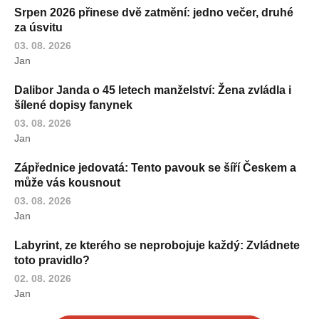
Srpen 2026 přinese dvě zatmění: jedno večer, druhé
za úsvitu
03. 08. 2026
Jan
Dalibor Janda o 45 letech manželství: Žena zvládla i
šílené dopisy fanynek
03. 08. 2026
Jan
Zápřednice jedovatá: Tento pavouk se šíří Českem a
může vás kousnout
03. 08. 2026
Jan
Labyrint, ze kterého se neprobojuje každý: Zvládnete
toto pravidlo?
02. 08. 2026
Jan