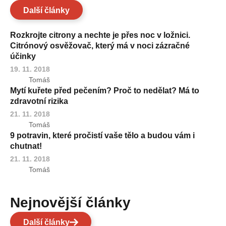
Další články
Rozkrojte citrony a nechte je přes noc v ložnici.
Citrónový osvěžovač, který má v noci zázračné
účinky
19. 11. 2018
Tomáš
Mytí kuřete před pečením? Proč to nedělat? Má to
zdravotní rizika
21. 11. 2018
Tomáš
9 potravin, které pročistí vaše tělo a budou vám i
chutnat!
21. 11. 2018
Tomáš
Nejnovější články
Další články