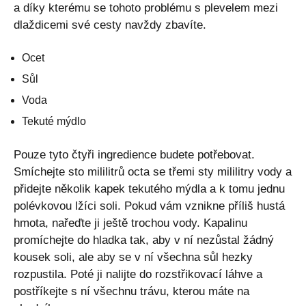
a díky kterému se tohoto problému s plevelem mezi
dlaždicemi své cesty navždy zbavíte.
Ocet
Sůl
Voda
Tekuté mýdlo
Pouze tyto čtyři ingredience budete potřebovat.
Smíchejte sto mililitrů octa se třemi sty mililitry vody a
přidejte několik kapek tekutého mýdla a k tomu jednu
polévkovou lžíci soli. Pokud vám vznikne příliš hustá
hmota, nařeďte ji ještě trochou vody. Kapalinu
promíchejte do hladka tak, aby v ní nezůstal žádný
kousek soli, ale aby se v ní všechna sůl hezky
rozpustila. Poté ji nalijte do rozstřikovací láhve a
postříkejte s ní všechnu trávu, kterou máte na