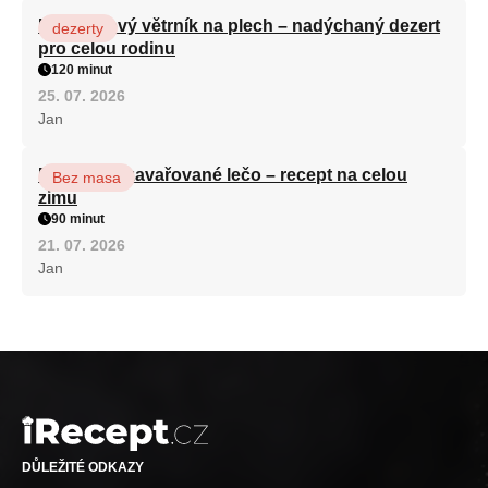
Karamelový větrník na plech – nadýchaný dezert
dezerty
pro celou rodinu
120 minut
25. 07. 2026
Jan
Babiččino zavařované lečo – recept na celou
Bez masa
zimu
90 minut
21. 07. 2026
Jan
DŮLEŽITÉ ODKAZY