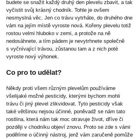
budete se snažit každý druhý den plevelu zbavit, a tak
vyčistit svůj krásný chodník. Tohle je ovšem
nesmyslná věc. Jen co trávu vytrháte, do druhého dne
vám na jejím místě vyroste nová. Kořeny plevelu totiž
rostou velmi hluboko v zemi, a protože na ně
nedosáhnete, a tím pádem je nevytrhnete společně
s vyčnívající trávou, zůstanou tam a z nich poté
vyroste nový výhonek.
Co pro to udělat?
Někdy proti všem různým plevelům používáme
všelijaké možné pesticidy, kterými bychom mohli
trávu či jiný plevel zlikvidovat. Tyto pesticidy však
také většinou nejsou účinné, poněvadž se nám tato
rostlina, která nám tak moc otravuje život, dříve či
později v chodníku objeví znovu. Proto se zde s vámi
podělíme o účinný nástroj, jenž vám zaručeně pomůže