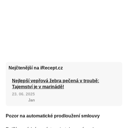
Nejčtenější na iRecept.cz
Nejlepší vepřová žebra pečená v troubě:
Tajemství je v marinádě!
23. 06. 2025
Jan
Pozor na automatické prodloužení smlouvy