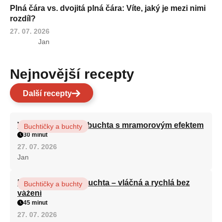
Plná čára vs. dvojitá plná čára: Víte, jaký je mezi nimi
rozdíl?
27. 07. 2026
Jan
Nejnovější recepty
Další recepty
Vláčná olejová litá buchta s mramorovým efektem
Buchtičky a buchty
30 minut
27. 07. 2026
Jan
Hrnková maková buchta – vláčná a rychlá bez
Buchtičky a buchty
vážení
45 minut
27. 07. 2026