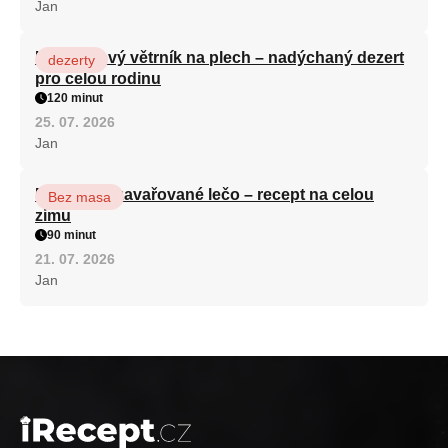
Jan
Karamelový větrník na plech – nadýchaný dezert
dezerty
pro celou rodinu
120 minut
25. 07. 2026
Jan
Babiččino zavařované lečo – recept na celou
Bez masa
zimu
90 minut
21. 07. 2026
Jan