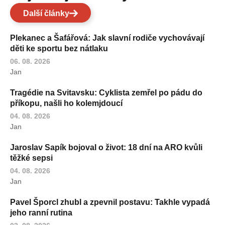
Další články
Plekanec a Šafářová: Jak slavní rodiče vychovávají
děti ke sportu bez nátlaku
06. 08. 2026
Jan
Tragédie na Svitavsku: Cyklista zemřel po pádu do
příkopu, našli ho kolemjdoucí
04. 08. 2026
Jan
Jaroslav Sapík bojoval o život: 18 dní na ARO kvůli
těžké sepsi
04. 08. 2026
Jan
Pavel Šporcl zhubl a zpevnil postavu: Takhle vypadá
jeho ranní rutina