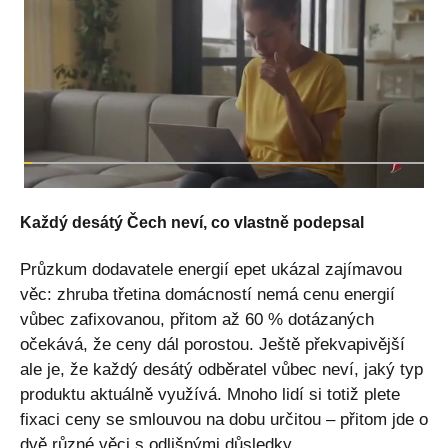
Každý desátý Čech neví, co vlastně podepsal
Průzkum dodavatele energií epet ukázal zajímavou
věc: zhruba třetina domácností nemá cenu energií
vůbec zafixovanou, přitom až 60 % dotázaných
očekává, že ceny dál porostou. Ještě překvapivější
ale je, že každý desátý odběratel vůbec neví, jaký typ
produktu aktuálně využívá. Mnoho lidí si totiž plete
fixaci ceny se smlouvou na dobu určitou – přitom jde o
dvě různé věci s odlišnými důsledky.