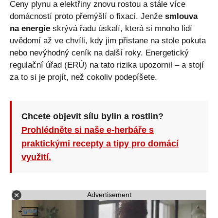
Ceny plynu a elektřiny znovu rostou a stále více
domácností proto přemýšlí o fixaci. Jenže
smlouva
na energie
skrývá řadu úskalí, která si mnoho lidí
uvědomí až ve chvíli, kdy jim přistane na stole pokuta
nebo nevýhodný ceník na další roky. Energetický
regulační úřad (ERÚ) na tato rizika upozornil – a stojí
za to si je projít, než cokoliv podepíšete.
Chcete objevit sílu bylin a rostlin?
Prohlédněte si naše e-herbáře s
praktickými recepty a tipy pro domácí
využití.
Advertisement