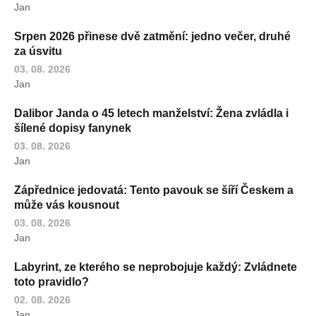
Jan
Srpen 2026 přinese dvě zatmění: jedno večer, druhé
za úsvitu
03. 08. 2026
Jan
Dalibor Janda o 45 letech manželství: Žena zvládla i
šílené dopisy fanynek
03. 08. 2026
Jan
Zápřednice jedovatá: Tento pavouk se šíří Českem a
může vás kousnout
03. 08. 2026
Jan
Labyrint, ze kterého se neprobojuje každý: Zvládnete
toto pravidlo?
02. 08. 2026
Jan