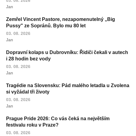
03. 08. 2026
Jan
Zemřel Vincent Pastore, nezapomenutelný „Big
Pussy" ze Sopránů. Bylo mu 80 let
03. 08. 2026
Jan
Dopravní kolaps u Dubrovníku: Řidiči čekali v autech
i 28 hodin bez vody
03. 08. 2026
Jan
Tragédie na Slovensku: Pád malého letadla u Zvolena
si vyžádal tři životy
03. 08. 2026
Jan
Prague Pride 2026: Co vás čeká na největším
festivalu roku v Praze?
03. 08. 2026