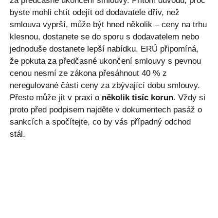
za předčasné ukončení smlouvy. Přitom důvodů, proč
byste mohli chtít odejít od dodavatele dřív, než
smlouva vyprší, může být hned několik – ceny na trhu
klesnou, dostanete se do sporu s dodavatelem nebo
jednoduše dostanete lepší nabídku. ERÚ připomíná,
že pokuta za předčasné ukončení smlouvy s pevnou
cenou nesmí ze zákona přesáhnout 40 % z
neregulované části ceny za zbývající dobu smlouvy.
Přesto může jít v praxi o
několik tisíc korun
. Vždy si
proto před podpisem najděte v dokumentech pasáž o
sankcích a spočítejte, co by vás případný odchod
stál.