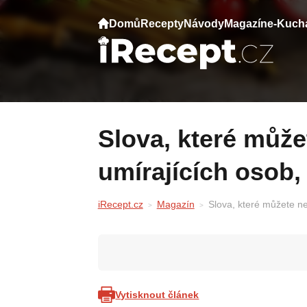
Domů
Recepty
Návody
Magazín
e-Kuch
Slova, které můžete nejčastěji slyšet od
umírajících osob,
iRecept.cz
Magazín
Slova, které můžete ne
Vytisknout článek