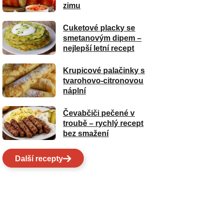
zimu
Cuketové placky se
smetanovým dipem –
nejlepší letní recept
Krupicové palačinky s
tvarohovo-citronovou
náplní
Čevabčiči pečené v
troubě – rychlý recept
bez smažení
Další recepty