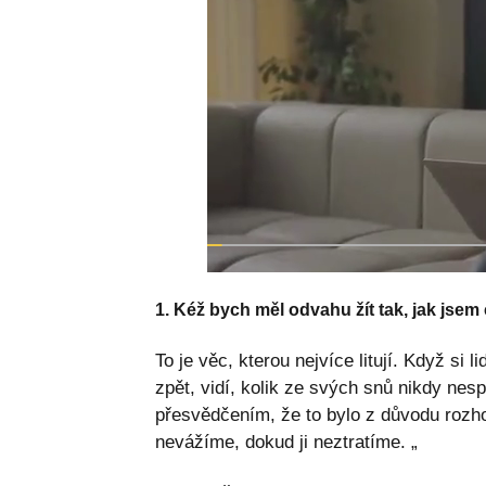
1. Kéž bych měl odvahu žít tak, jak jsem c
To je věc, kterou nejvíce litují. Když si l
zpět, vidí, kolik ze svých snů nikdy nesp
přesvědčením, že to bylo z důvodu rozhod
nevážíme, dokud ji neztratíme. „