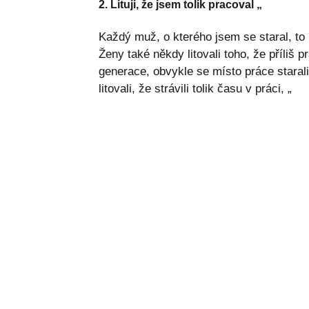
2. Lituji, že jsem tolik pracoval „
Každý muž, o kterého jsem se staral, to 
Ženy také někdy litovali toho, že příliš p
generace, obvykle se místo práce starali
litovali, že strávili tolik času v práci, „