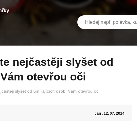
ařky
 Vám otevřou oči
jčastěji slyšet od umírajících osob, Vám otevřou oči
Jan
, 12. 07. 2024