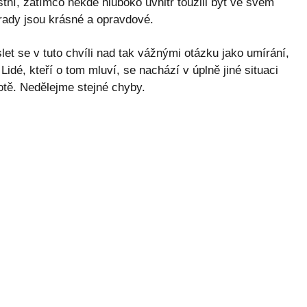
stní, zatímco někde hluboko uvnitř toužili být ve svém
 rady jsou krásné a opravdové.
et se v tuto chvíli nad tak vážnými otázku jako umírání,
Lidé, kteří o tom mluví, se nachází v úplně jiné situaci
ě. Nedělejme stejné chyby.