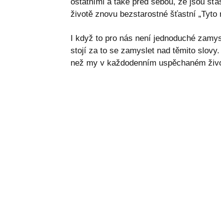
ostatními a také před sebou, že jsou šťa
životě znovu bezstarostné šťastní „Tyto
I když to pro nás není jednoduché zamysl
stojí za to se zamyslet nad těmito slovy. 
než my v každodenním uspěchaném život