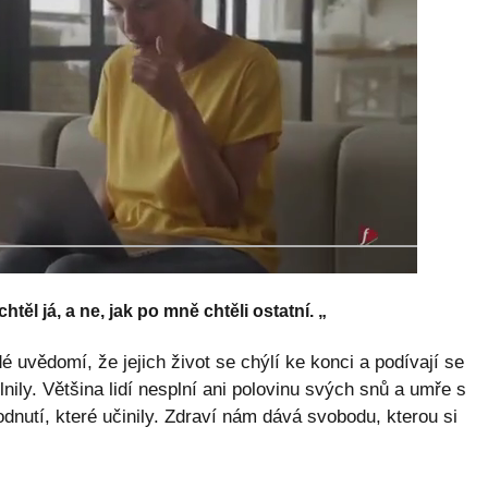
htěl já, a ne, jak po mně chtěli ostatní. „
idé uvědomí, že jejich život se chýlí ke konci a podívají se
lnily. Většina lidí nesplní ani polovinu svých snů a umře s
nutí, které učinily. Zdraví nám dává svobodu, kterou si