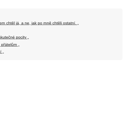
m chtěl já, a ne, jak po mně chtěli ostatní. „
kutečné pocity „
 přátelům „
í „