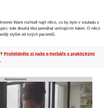
onnie Ware rozhodl najít něco, co by bylo v souladu s
spici, kde dlouhá léta pomáhal umírajícím lidem. O něco
stěji slyšel od svých pacientů.
n?
Prohlédněte si naše e-herbáře s praktickými
.
Advertisement