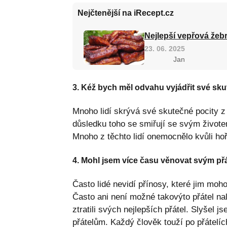
Nejčtenější na iRecept.cz
Nejlepší vepřová žebr
23. 06. 2025
Jan
3. Kéž bych měl odvahu vyjádřit své sku
Mnoho lidí skrývá své skutečné pocity z 
důsledku toho se smiřují se svým živote
Mnoho z těchto lidí onemocnělo kvůli hořk
4. Mohl jsem více času věnovat svým př
Často lidé nevidí přínosy, které jim moho
Často ani není možné takovýto přátel na
ztratili svých nejlepších přátel. Slyšel
přátelům. Každý člověk touží po přátelíc