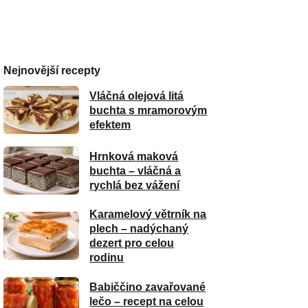
Nejnovější recepty
Vláčná olejová litá
buchta s mramorovým
efektem
Hrnková maková
buchta – vláčná a
rychlá bez vážení
Karamelový větrník na
plech – nadýchaný
dezert pro celou
rodinu
Babiččino zavařované
lečo – recept na celou