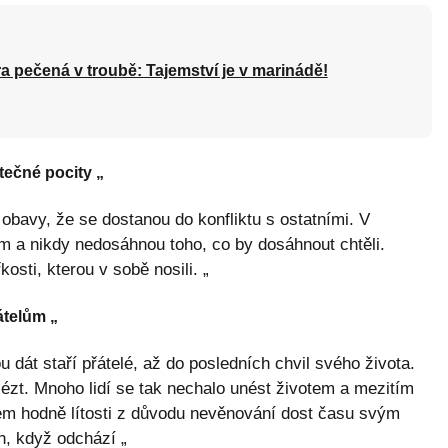
a pečená v troubě: Tajemství je v marinádě!
tečné pocity „
obavy, že se dostanou do konfliktu s ostatními. V
m a nikdy nedosáhnou toho, co by dosáhnout chtěli.
osti, kterou v sobě nosili. „
átelům „
u dát staří přátelé, až do posledních chvil svého života.
lézt. Mnoho lidí se tak nechalo unést životem a mezitím
 jsem hodně lítosti z důvodu nevěnování dost času svým
h, když odchází „