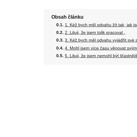
Obsah článku
1. Kéž bych měl odvahu žít tak, jak jse
2. Lituji, že jsem tolik pracoval „
3. Kéž bych měl odvahu vyjádřit své s
4. Mohl jsem více času věnovat svým
5. Lituji, že jsem nemohl být šťastnějš